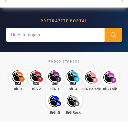
PRETRAŽITE PORTAL
Search
for:
RADIO STANICE
BiG 1
BiG 2
BiG 3
BiG 4
BiG Balade
BiG Folk
BiG iG
BiG Rock