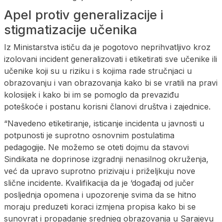
Apel protiv generalizacije i
stigmatizacije učenika
Iz Ministarstva ističu da je pogotovo neprihvatljivo kroz
izolovani incident generalizovati i etiketirati sve učenike ili
učenike koji su u riziku i s kojima rade stručnjaci u
obrazovanju i van obrazovanja kako bi se vratili na pravi
kolosijek i kako bi im se pomoglo da prevaziđu
poteškoće i postanu korisni članovi društva i zajednice.
“Navedeno etiketiranje, isticanje incidenta u javnosti u
potpunosti je suprotno osnovnim postulatima
pedagogije. Ne možemo se oteti dojmu da stavovi
Sindikata ne doprinose izgradnji nenasilnog okruženja,
već da upravo suprotno prizivaju i priželjkuju nove
slične incidente. Kvalifikacija da je ‘događaj od jučer
posljednja opomena i upozorenje svima da se hitno
moraju preduzeti koraci izmjena propisa kako bi se
sunovrat i propadanje srednjeg obrazovanja u Sarajevu