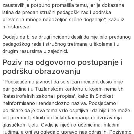
zaustavili’ je potpuno promašila temu, jer je dokazana
istina da predan stručni pedagoški rad i podrška
prevenira mnoge nepoželjne slične događaje”, kažu iz
ministarstva.
Dodaju da bi se drugi incidenti desili da nije bilo predanog
pedagoškog rada i stručnog tretmana u školama i u
drugim resursima u zajednici.
Poziv na odgovorno postupanje i
podršku obrazovanju
“Podsjetićemo javnost da se sličan incident desio prije
par godina i u Tuzlanskom kantonu u kojem nema tih
‘katastrofalnih zakona i propisa’, kako ih Sindikat
neinformisano i tendenciozno naziva. Podsjećamo i
političare da je ova tema vrlo osjetljiva i da nije i ne može
biti predmet jeftinih političkih kampanja dodvoravanja
glasačkom tijelu. Ovdje je riječ i o učenicima, mladim
ljudima, a oni su ogledalo upravo nas odraslih. Pozivamo