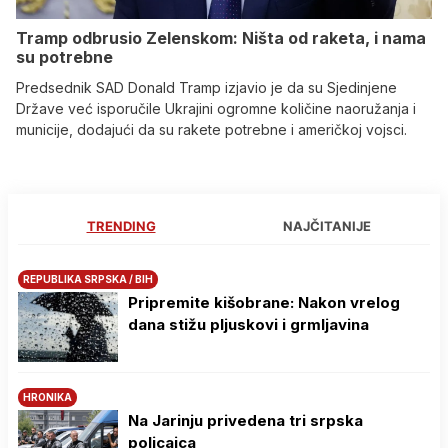
Tramp odbrusio Zelenskom: Ništa od raketa, i nama
su potrebne
Predsednik SAD Donald Tramp izjavio je da su Sjedinjene
Države već isporučile Ukrajini ogromne količine naoružanja i
municije, dodajući da su rakete potrebne i američkoj vojsci.
TRENDING
NAJČITANIJE
REPUBLIKA SRPSKA / BIH
Pripremite kišobrane: Nakon vrelog
dana stižu pljuskovi i grmljavina
HRONIKA
Na Јarinju privedena tri srpska
policajca