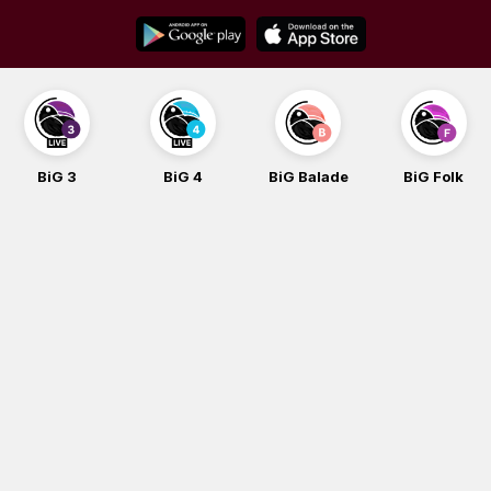
Skip
to
content
BiG 4
BiG Balade
BiG Folk
BiG iG