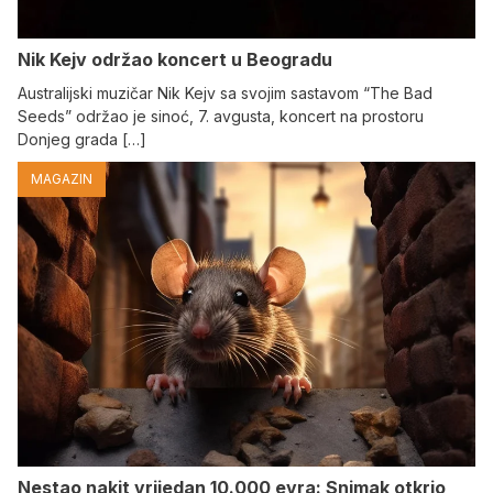
Nik Kejv održao koncert u Beogradu
Australijski muzičar Nik Kejv sa svojim sastavom “The Bad
Seeds” održao je sinoć, 7. avgusta, koncert na prostoru
Donjeg grada […]
MAGAZIN
Nestao nakit vrijedan 10.000 evra: Snimak otkrio