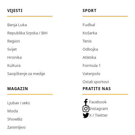
VIJESTI
SPORT
Banja Luka
Fudbal
Republika Srpska / BiH
Košarka
Region
Tenis
Svijet
Odbojka
Hronika
Atletika
Kultura
Formula 1
Saopštenje za medije
Vaterpolo
Ostali sportovi
MAGAZIN
PRATITE NAS
Facebook
Ljubav i seks
Instagram
Moda
X / Twitter
ShowBiz
Zanimljivo