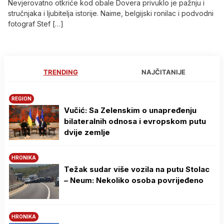
Nevjerovatno otkriće kod obale Dovera privuklo je pažnju i
stručnjaka i ljubitelja istorije. Naime, belgijski ronilac i podvodni
fotograf Stef […]
TRENDING
NAJČITANIJE
REGION
Vučić: Sa Zelenskim o unapređenju
bilateralnih odnosa i evropskom putu
dvije zemlje
HRONIKA
Težak sudar više vozila na putu Stolac
– Neum: Nekoliko osoba povrijeđeno
HRONIKA