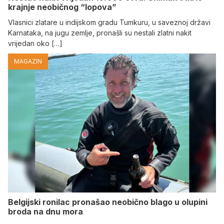
krajnje neobičnog “lopova”
Vlasnici zlatare u indijskom gradu Tumkuru, u saveznoj državi
Karnataka, na jugu zemlje, pronašli su nestali zlatni nakit
vrijedan oko […]
MAGAZIN
Belgijski ronilac pronašao neobično blago u olupini
broda na dnu mora