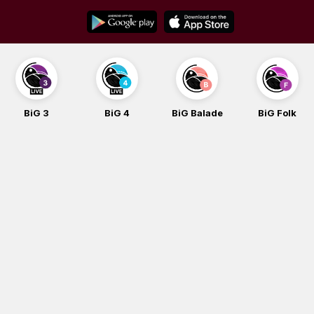
Skip
to
content
BiG 3
BiG 4
BiG Balade
BiG Folk