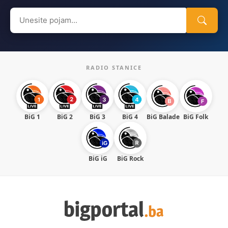
Search
for:
RADIO STANICE
BiG 1
BiG 2
BiG 3
BiG 4
BiG Balade
BiG Folk
BiG iG
BiG Rock