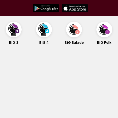
Skip
to
content
BiG 3
BiG 4
BiG Balade
BiG Folk