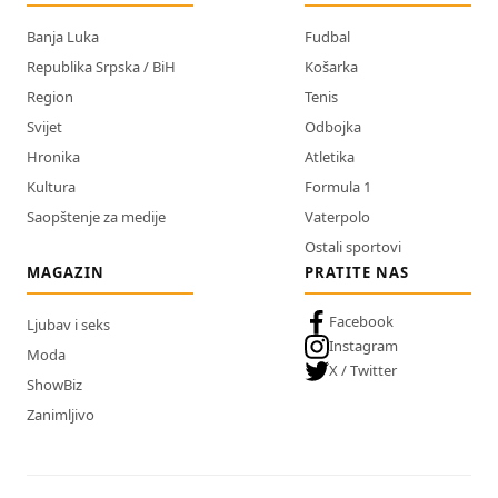
Banja Luka
Fudbal
Republika Srpska / BiH
Košarka
Region
Tenis
Svijet
Odbojka
Hronika
Atletika
Kultura
Formula 1
Saopštenje za medije
Vaterpolo
Ostali sportovi
MAGAZIN
PRATITE NAS
Facebook
Ljubav i seks
Instagram
Moda
X / Twitter
ShowBiz
Zanimljivo