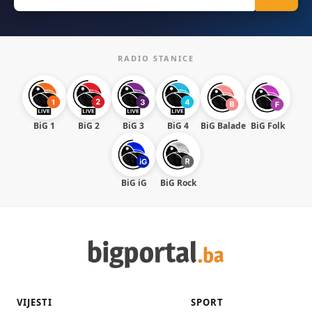
for:
RADIO STANICE
BiG 1
BiG 2
BiG 3
BiG 4
BiG Balade
BiG Folk
BiG iG
BiG Rock
VIJESTI
SPORT