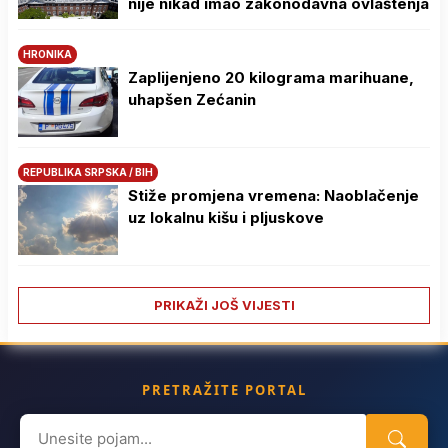
nije nikad imao zakonodavna ovlaštenja
HRONIKA
Zaplijenjeno 20 kilograma marihuane,
uhapšen Zećanin
REPUBLIKA SRPSKA / BIH
Stiže promjena vremena: Naoblačenje
uz lokalnu kišu i pljuskove
PRIKAŽI JOŠ VIJESTI
PRETRAŽITE PORTAL
Search