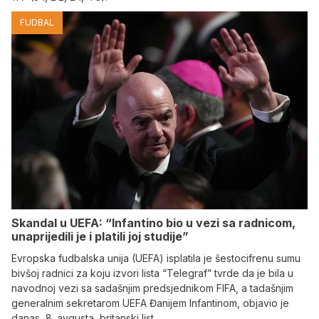
FUDBAL
Skandal u UEFA: “Infantino bio u vezi sa radnicom,
unaprijedili je i platili joj studije”
Evropska fudbalska unija (UEFA) isplatila je šestocifrenu sumu
bivšoj radnici za koju izvori lista “Telegraf” tvrde da je bila u
navodnoj vezi sa sadašnjim predsjednikom FIFA, a tadašnjim
generalnim sekretarom UEFA Đanijem Infantinom, objavio je
danas, 8. avgusta, britanski list.