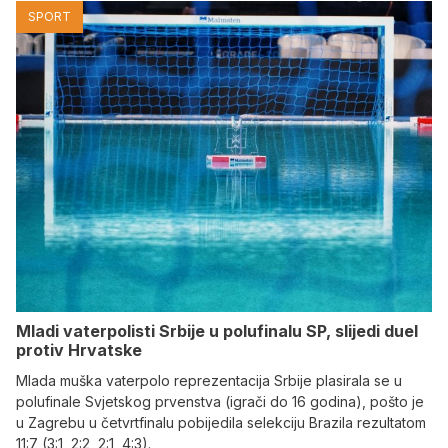
SPORT
Mladi vaterpolisti Srbije u polufinalu SP, slijedi duel
protiv Hrvatske
Mlada muška vaterpolo reprezentacija Srbije plasirala se u
polufinale Svjetskog prvenstva (igrači do 16 godina), pošto je
u Zagrebu u četvrtfinalu pobijedila selekciju Brazila rezultatom
11:7 (3:1, 2:2, 2:1, 4:3).