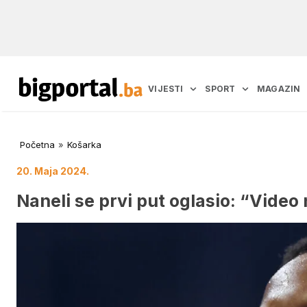
VIJESTI
SPORT
MAGAZIN
Početna
»
Košarka
20. Maja 2024.
Naneli se prvi put oglasio: “Video n