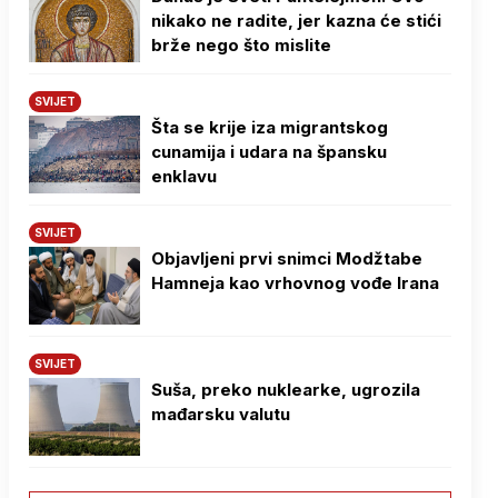
nikako ne radite, jer kazna će stići
brže nego što mislite
SVIJET
Šta se krije iza migrantskog
cunamija i udara na špansku
enklavu
SVIJET
Objavljeni prvi snimci Modžtabe
Hamneja kao vrhovnog vođe Irana
SVIJET
Suša, preko nuklearke, ugrozila
mađarsku valutu