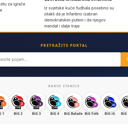
etu za igrače
Iz svjetske kuće fudbala posebno su
na
istakli da je Infantino izabran
demokratskim putem i da njegov
mandat i dalje traje
PRETRAŽITE PORTAL
ch
RADIO STANICE
G 1
BiG 2
BiG 3
BiG 4
BiG Balade
BiG Folk
BiG iG
BiG