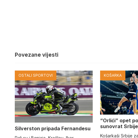
Povezane vijesti
OSTALI SPORTOVI
KOŠARKA
“Orlići” opet p
sunovrat Srbij
Silverston pripada Fernandesu
Košarkaši Srbije zab
Pali su i Banjaja, Kračlou, Iker