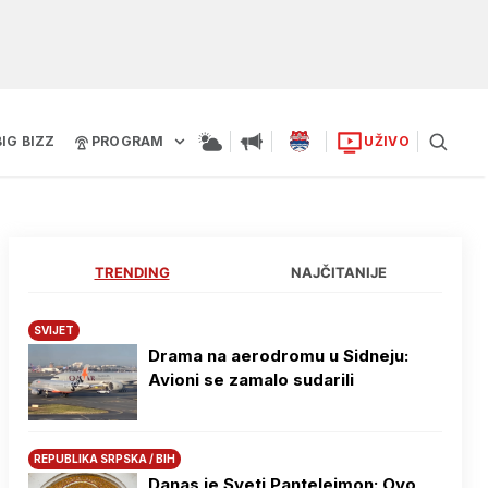
BIG BIZZ
PROGRAM
UŽIVO
TRENDING
NAJČITANIJE
SVIJET
Drama na aerodromu u Sidneju:
Avioni se zamalo sudarili
REPUBLIKA SRPSKA / BIH
Danas je Sveti Pantelejmon: Ovo