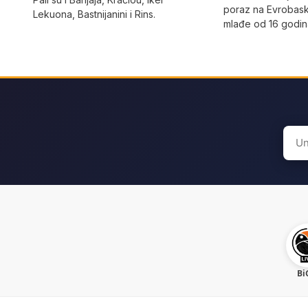
poraz na Evrobask
Lekuona, Bastnijanini i Rins.
mlađe od 16 godi
Sear
for:
Bi