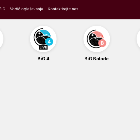
BiG
Vodič oglašavanja
Kontaktirajte nas
BiG 4
BiG Balade