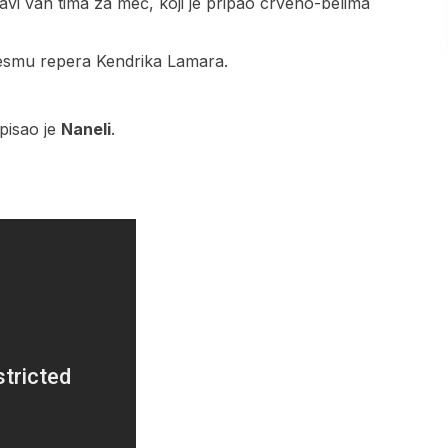
tavi van tima za meč, koji je pripao crveno-belima
esmu repera Kendrika Lamara.
apisao je
Naneli
.