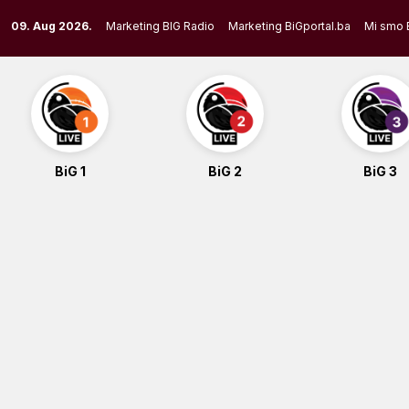
Skip
09. Aug 2026.
Marketing BIG Radio
Marketing BiGportal.ba
Mi smo 
to
content
BiG 1
BiG 2
BiG 3