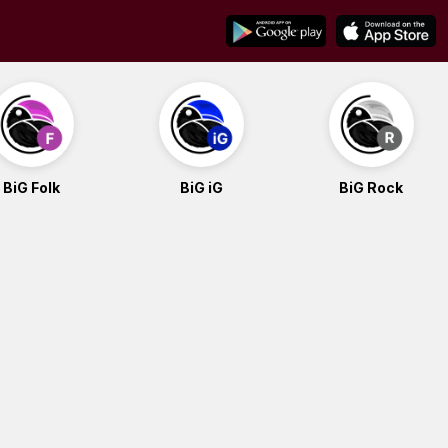
BiG Folk
BiG iG
BiG Rock