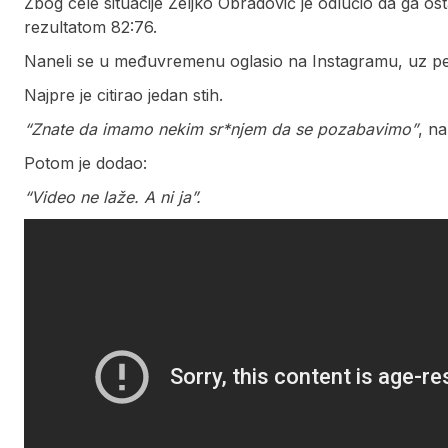
Zbog cele situacije Željko Obradović je odlučio da ga os
rezultatom 82:76.
Naneli se u međuvremenu oglasio na Instagramu, uz p
Najpre je citirao jedan stih.
“Znate da imamo nekim sr*njem da se pozabavimo”
, n
Potom je dodao:
“Video ne laže. A ni ja”.