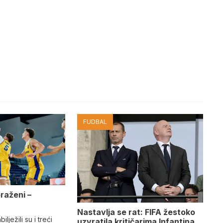
FUDBAL
oraženi –
e
Nastavlja se rat: FIFA žestoko
ilježili su i treći
uzvratila kritičarima Infantina