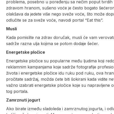
problema, posebno u poređenju sa nečim poput tvrdih
zdravom hranom, sušeno voće je često bogato šećerom i
olakšava da jedete više nego sveže voće, što može dop
odlučite se za sveže voće, navodi portal “Eat this”.
Musli
Kada pomislite na zdrav doručak, musli će vam verova
sadrže razna ulja kojima se potom dodaje šećer.
Energetske pločice
Energetske pločice su popularne među ljudima koji redov
reklamnim kampanjama koje sadrže fotografije profesion
života i energetske pločice idu ruku pod ruku, ova hra
pročitate sadržaj, možda ćete biti šokirani kada vidite n
važno izabrati energetske pločice koje su napravljene od 
tog portala.
Zamrznuti jogurt
Ako birate između sladoleda i zamrznutog jogurta, i odlu