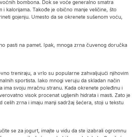
 voćnih bombona. Dok se voće generalno smatra
 kalorijama. Takođe je obično manje veličine, što
rineti gojenju. Umesto da se okrenete sušenom voću,
tno pasti na pamet. Ipak, mnoga zrna čuvenog doručka
no treniraju, a vrlo su popularne zahvaljujući njihovim
alnih sportista. Iako mnogi veruju da skladan način
na ima svoju mračnu stranu. Kada okrenete poleđinu i
everovatno visok procenat ugljenih hidrata i masti. Zato je
celih zrna i imaju manji sadržaj šećera, stoji u tekstu
čite se za jogurt, imajte u vidu da ste izabrali ogromnu