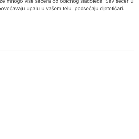
drže mnogo više šećera od običnog sladoleda. Sav šećer u
ovećavaju upalu u vašem telu, podsećaju dijetetičari.