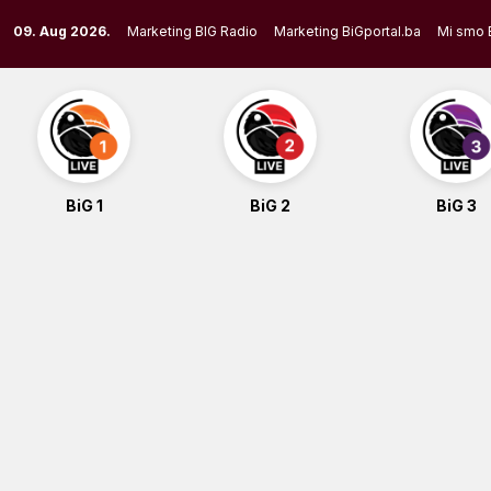
Skip
09. Aug 2026.
Marketing BIG Radio
Marketing BiGportal.ba
Mi smo 
to
content
BiG 1
BiG 2
BiG 3