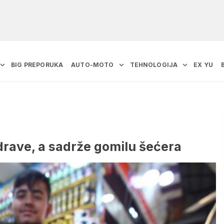
BIG PREPORUKA
AUTO-MOTO
TEHNOLOGIJA
EX YU
drave, a sadrže gomilu šećera