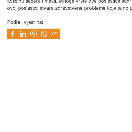
količinu šećera i masti. Mnoge vrste ove poslastice sa
ovoj poslastici stvara zdravstvene probleme koje tajno p
Podijeli vijest na: