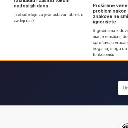
rashladiti i zasititi tokom
Proširene vene
najtoplijih dana
problem nakon 
Trebaš ideju za jednostavan obrok u
znakove ne smi
zadnji čas?
ignorišete
S godinama zidovi
manje elastični, do
sprečavaju vraćan
nogama, mogu da 
funkcionišu
Sear
for: