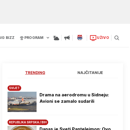
BIG BIZZ
PROGRAM
UŽIVO
TRENDING
NAJČITANIJE
SVIJET
Drama na aerodromu u Sidneju:
Avioni se zamalo sudarili
REPUBLIKA SRPSKA / BIH
Danas je Sveti Pantelejmon: Ovo