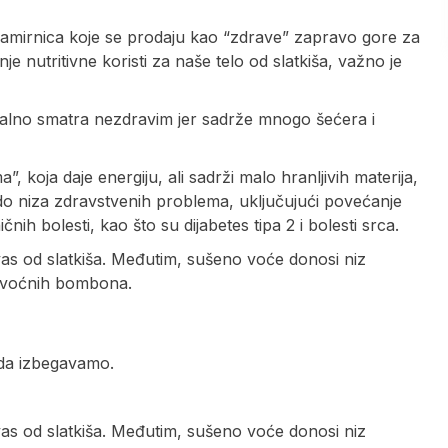
namirnica koje se prodaju kao “zdrave” zapravo gore za
e nutritivne koristi za naše telo od slatkiša, važno je
neralno smatra nezdravim jer sadrže mnogo šećera i
 koja daje energiju, ali sadrži malo hranljivih materija,
do niza zdravstvenih problema, uključujući povećanje
nih bolesti, kao što su dijabetes tipa 2 i bolesti srca.
vas od slatkiša. Međutim, sušeno voće donosi niz
 voćnih bombona.
 da izbegavamo.
vas od slatkiša. Međutim, sušeno voće donosi niz