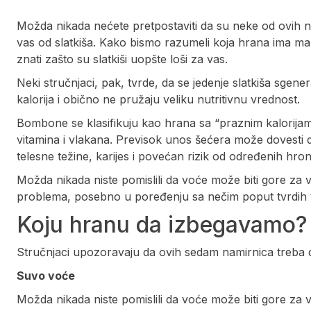
Možda nikada nećete pretpostaviti da su neke od ovih 
vas od slatkiša. Kako bismo razumeli koja hrana ima manj
znati zašto su slatkiši uopšte loši za vas.
Neki stručnjaci, pak, tvrde, da se jedenje slatkiša sge
kalorija i obično ne pružaju veliku nutritivnu vrednost.
Bombone se klasifikuju kao hrana sa “praznim kalorijama”,
vitamina i vlakana. Previsok unos šećera može dovesti 
telesne težine, karijes i povećan rizik od određenih hronič
Možda nikada niste pomislili da voće može biti gore za 
problema, posebno u poređenju sa nečim poput tvrdih
Koju hranu da izbegavamo?
Stručnjaci upozoravaju da ovih sedam namirnica treba
Suvo voće
Možda nikada niste pomislili da voće može biti gore za 