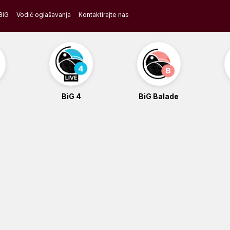
BiG
Vodič oglašavanja
Kontaktirajte nas
BiG 4
BiG Balade