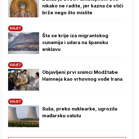
nikako ne radite, jer kazna će stići
brže nego što mislite
SVIJET
Šta se krije iza migrantskog
cunamija i udara na špansku
enklavu
SVIJET
Objavljeni prvi snimci Modžtabe
Hamneja kao vrhovnog vođe Irana
SVIJET
Suša, preko nuklearke, ugrozila
mađarsku valutu