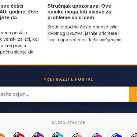
 sve češći
Stručnjak upozorava: Ove
40. godine: Ove
navike mogu biti okidač za
jete da
probleme sa srcem
Srednje godine često donose više
 vena postaju
životnog iskustva, jasnije prioritete i
k venski zalisci, koji
manju opterećenost tuđim mišljenjem.
je krvi prema
počnu slabije da
PRETRAŽITE PORTAL
ch
RADIO STANICE