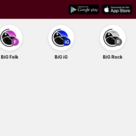
BiG Folk
BiG iG
BiG Rock