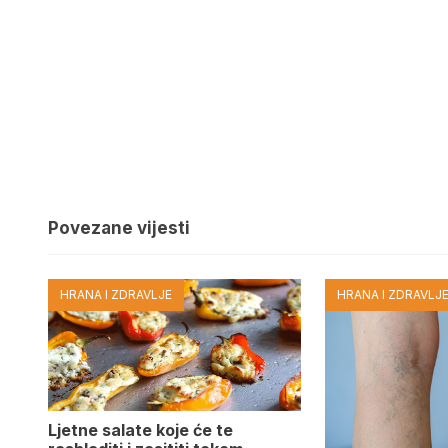
Povezane vijesti
HRANA I ZDRAVLJE
HRANA I ZDRAVLJ
Ljetne salate koje će te