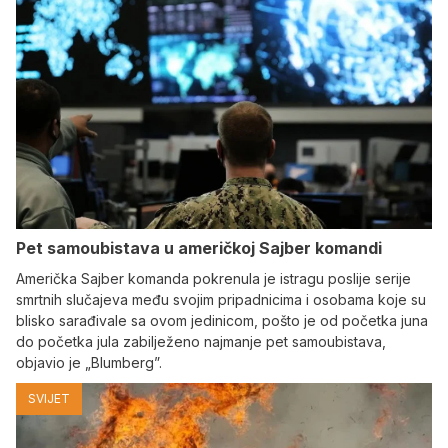
Pet samoubistava u američkoj Sajber komandi
Američka Sajber komanda pokrenula je istragu poslije serije
smrtnih slučajeva među svojim pripadnicima i osobama koje su
blisko sarađivale sa ovom jedinicom, pošto je od početka juna
do početka jula zabilježeno najmanje pet samoubistava,
objavio je „Blumberg”.
SVIJET