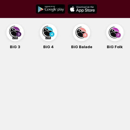
Skip
to
content
BiG 3
BiG 4
BiG Balade
BiG Folk