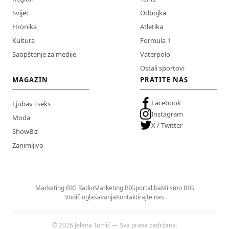
Svijet
Odbojka
Hronika
Atletika
Kultura
Formula 1
Saopštenje za medije
Vaterpolo
Ostali sportovi
MAGAZIN
PRATITE NAS
Facebook
Ljubav i seks
Instagram
Moda
X / Twitter
ShowBiz
Zanimljivo
Marketing BIG Radio
Marketing BIGportal.ba
Mi smo BIG
Vodič oglašavanja
Kontaktirajte nas
© 2026 Jelena Tomić — Sva prava zadržana.