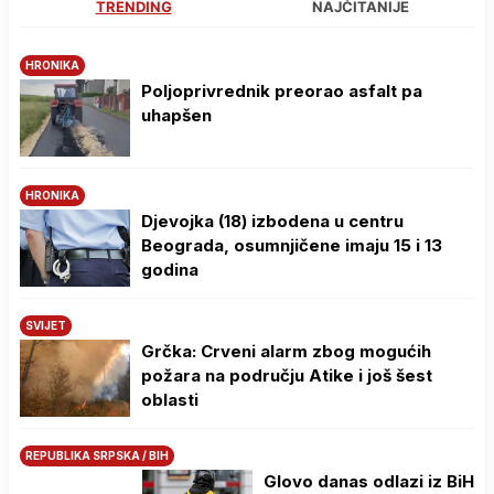
TRENDING
NAJČITANIJE
HRONIKA
Poljoprivrednik preorao asfalt pa
uhapšen
HRONIKA
Djevojka (18) izbodena u centru
Beograda, osumnjičene imaju 15 i 13
godina
SVIJET
Grčka: Crveni alarm zbog mogućih
požara na području Atike i još šest
oblasti
REPUBLIKA SRPSKA / BIH
Glovo danas odlazi iz BiH