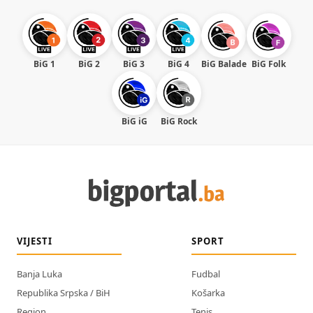
BiG 1
BiG 2
BiG 3
BiG 4
BiG Balade
BiG Folk
BiG iG
BiG Rock
VIJESTI
SPORT
Banja Luka
Fudbal
Republika Srpska / BiH
Košarka
Region
Tenis