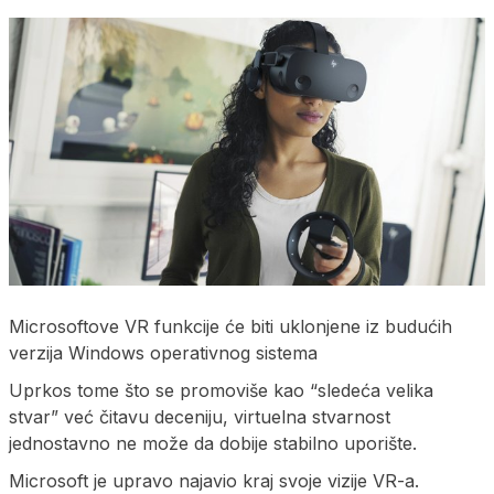
Microsoftove VR funkcije će biti uklonjene iz budućih
verzija Windows operativnog sistema
Uprkos tome što se promoviše kao “sledeća velika
stvar” već čitavu deceniju, virtuelna stvarnost
jednostavno ne može da dobije stabilno uporište.
Microsoft je upravo najavio kraj svoje vizije VR-a.