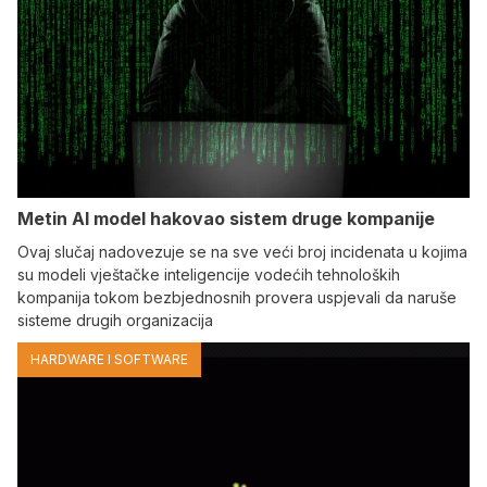
Metin AI model hakovao sistem druge kompanije
Ovaj slučaj nadovezuje se na sve veći broj incidenata u kojima
su modeli vještačke inteligencije vodećih tehnoloških
kompanija tokom bezbjednosnih provera uspjevali da naruše
sisteme drugih organizacija
HARDWARE I SOFTWARE