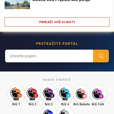
PRIKAŽI JOŠ VIJESTI
PRETRAŽITE PORTAL
Search
for:
RADIO STANICE
BiG 1
BiG 2
BiG 3
BiG 4
BiG Balade
BiG Folk