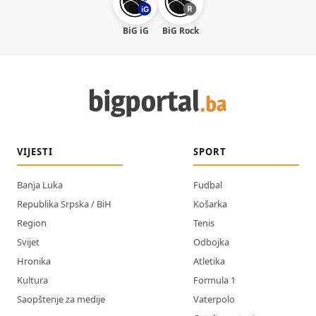
BiG iG
BiG Rock
VIJESTI
SPORT
Banja Luka
Fudbal
Republika Srpska / BiH
Košarka
Region
Tenis
Svijet
Odbojka
Hronika
Atletika
Kultura
Formula 1
Saopštenje za medije
Vaterpolo