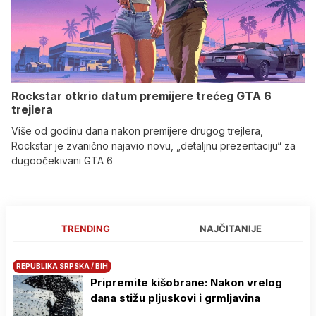
Rockstar otkrio datum premijere trećeg GTA 6
trejlera
Više od godinu dana nakon premijere drugog trejlera,
Rockstar je zvanično najavio novu, „detaljnu prezentaciju“ za
dugoočekivani GTA 6
TRENDING
NAJČITANIJE
REPUBLIKA SRPSKA / BIH
Pripremite kišobrane: Nakon vrelog
dana stižu pljuskovi i grmljavina