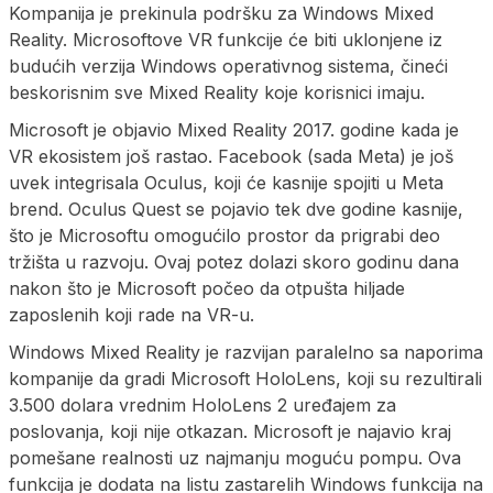
Kompanija je prekinula podršku za Windows Mixed
Reality. Microsoftove VR funkcije će biti uklonjene iz
budućih verzija Windows operativnog sistema, čineći
beskorisnim sve Mixed Reality koje korisnici imaju.
Microsoft je objavio Mixed Reality 2017. godine kada je
VR ekosistem još rastao. Facebook (sada Meta) je još
uvek integrisala Oculus, koji će kasnije spojiti u Meta
brend. Oculus Quest se pojavio tek dve godine kasnije,
što je Microsoftu omogućilo prostor da prigrabi deo
tržišta u razvoju. Ovaj potez dolazi skoro godinu dana
nakon što je Microsoft počeo da otpušta hiljade
zaposlenih koji rade na VR-u.
Windows Mixed Reality je razvijan paralelno sa naporima
kompanije da gradi Microsoft HoloLens, koji su rezultirali
3.500 dolara vrednim HoloLens 2 uređajem za
poslovanja, koji nije otkazan. Microsoft je najavio kraj
pomešane realnosti uz najmanju moguću pompu. Ova
funkcija je dodata na listu zastarelih Windows funkcija na