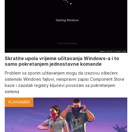
Skratite upola vrijeme učitavanja Windows-a i to
samo pokretanjem jednostavne komande
Problem sa sporim učitavanjem mogu da izazovu oštećeni
sistemski Windows fajlovi, neispravni zapisi Component Store
baze i zaostali registry ključevi povezani sa pokretanjem
sistema
PLAYGAMER