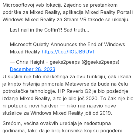
Microsoftovoj veb lokaciji. Zajedno sa prestankom
podrške za Mixed Reality, aplikacija Mixed Reality Portal i
Windows Mixed Reality za Steam VR takođe se ukidaju.
Last nail in the Coffin?! Sad truth…
Microsoft Quietly Announces the End of Windows
Mixed Reality
https://t.co/llOtJB9UVf
— Chris Haight – geeks2peeps (@geeks2peeps)
December 28, 2023
U suštini nije bilo marketinga za ovu funkciju, čak i kada
je kripto histerija primorala Metaverse da bude na čelu
potrošačke tehnologije. HP Reverb G2 je bio poslednje
izdanje Mixed Reality, a to je bilo još 2020. To čak nije bio
ni potpuno novi hardver — niko nije najavio nove
slušalice za Windows Mixed Reality još od 2019.
Srećom, većina ovakvih uređaja je nedostupna
godinama, tako da je broj korisnika koji su pogođeni