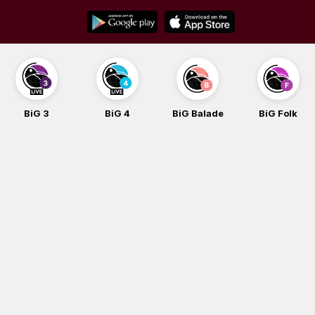
Skip
to
content
BiG 3
BiG 4
BiG Balade
BiG Folk