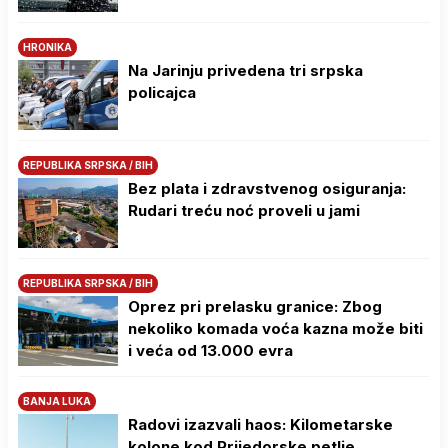
HRONIKA
Na Јarinju privedena tri srpska
policajca
REPUBLIKA SRPSKA / BIH
Bez plata i zdravstvenog osiguranja:
Rudari treću noć proveli u jami
REPUBLIKA SRPSKA / BIH
Oprez pri prelasku granice: Zbog
nekoliko komada voća kazna može biti
i veća od 13.000 evra
BANJA LUKA
Radovi izazvali haos: Kilometarske
kolone kod Prijedorske petlje