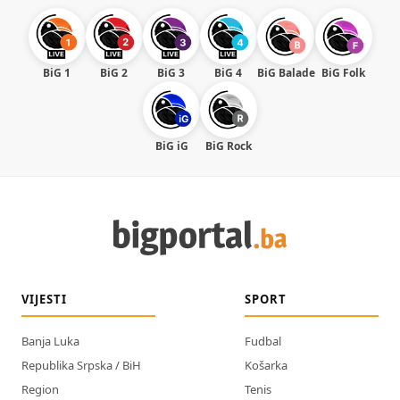
BiG 1
BiG 2
BiG 3
BiG 4
BiG Balade
BiG Folk
BiG iG
BiG Rock
VIJESTI
SPORT
Banja Luka
Fudbal
Republika Srpska / BiH
Košarka
Region
Tenis