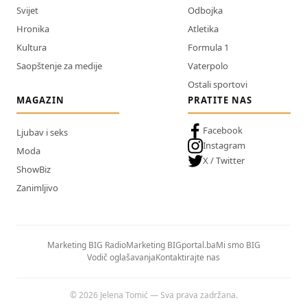
Svijet
Odbojka
Hronika
Atletika
Kultura
Formula 1
Saopštenje za medije
Vaterpolo
Ostali sportovi
MAGAZIN
PRATITE NAS
Facebook
Ljubav i seks
Instagram
Moda
X / Twitter
ShowBiz
Zanimljivo
Marketing BIG Radio
Marketing BIGportal.ba
Mi smo BIG
Vodič oglašavanja
Kontaktirajte nas
© 2026 Jelena Tomić — Sva prava zadržana.