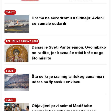
SVIJET
Drama na aerodromu u Sidneju: Avioni
se zamalo sudarili
REPUBLIKA SRPSKA / BIH
Danas je Sveti Pantelejmon: Ovo nikako
ne radite, jer kazna će stići brže nego
što mislite
SVIJET
Šta se krije iza migrantskog cunamija i
udara na špansku enklavu
SVIJET
Objavljeni prvi snimci Modžtabe