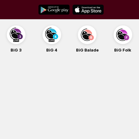
Skip
to
content
BiG 3
BiG 4
BiG Balade
BiG Folk