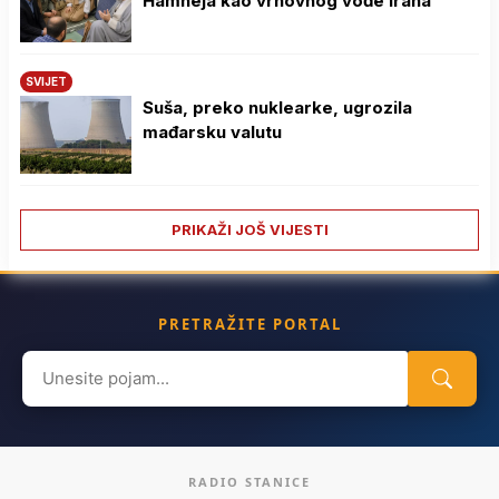
Hamneja kao vrhovnog vođe Irana
SVIJET
Suša, preko nuklearke, ugrozila
mađarsku valutu
PRIKAŽI JOŠ VIJESTI
PRETRAŽITE PORTAL
Search
for:
RADIO STANICE