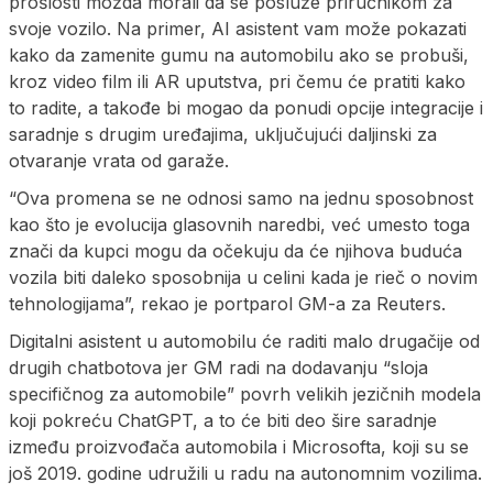
prošlosti možda morali da se posluže priručnikom za
svoje vozilo. Na primer, AI asistent vam može pokazati
kako da zamenite gumu na automobilu ako se probuši,
kroz video film ili AR uputstva, pri čemu će pratiti kako
to radite, a takođe bi mogao da ponudi opcije integracije i
saradnje s drugim uređajima, uključujući daljinski za
otvaranje vrata od garaže.
“Ova promena se ne odnosi samo na jednu sposobnost
kao što je evolucija glasovnih naredbi, već umesto toga
znači da kupci mogu da očekuju da će njihova buduća
vozila biti daleko sposobnija u celini kada je rieč o novim
tehnologijama”, rekao je portparol GM-a za Reuters.
Digitalni asistent u automobilu će raditi malo drugačije od
drugih chatbotova jer GM radi na dodavanju “sloja
specifičnog za automobile” povrh velikih jezičnih modela
koji pokreću ChatGPT, a to će biti deo šire saradnje
između proizvođača automobila i Microsofta, koji su se
još 2019. godine udružili u radu na autonomnim vozilima.