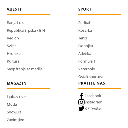
VIJESTI
SPORT
Banja Luka
Fudbal
Republika Srpska / BiH
Košarka
Region
Tenis
Svijet
Odbojka
Hronika
Atletika
Kultura
Formula 1
Saopštenje za medije
Vaterpolo
Ostali sportovi
MAGAZIN
PRATITE NAS
Facebook
Ljubav i seks
Instagram
Moda
X / Twitter
ShowBiz
Zanimljivo