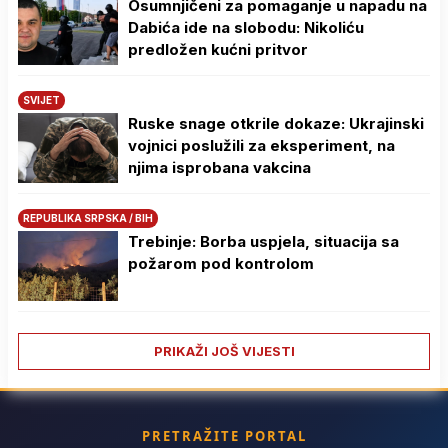
Osumnjičeni za pomaganje u napadu na
Dabića ide na slobodu: Nikoliću
predložen kućni pritvor
SVIJET
Ruske snage otkrile dokaze: Ukrajinski
vojnici poslužili za eksperiment, na
njima isprobana vakcina
REPUBLIKA SRPSKA / BIH
Trebinje: Borba uspjela, situacija sa
požarom pod kontrolom
PRIKAŽI JOŠ VIJESTI
PRETRAŽITE PORTAL