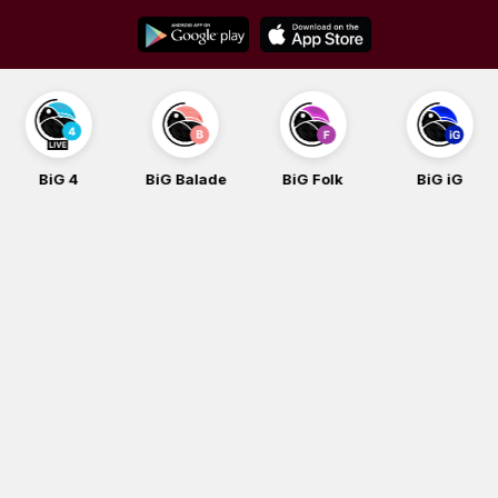
Skip
to
content
BiG 4
BiG Balade
BiG Folk
BiG iG