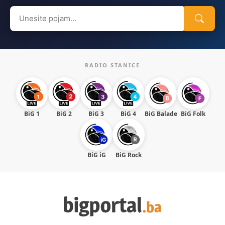
Search
for:
RADIO STANICE
BiG 1
BiG 2
BiG 3
BiG 4
BiG Balade
BiG Folk
BiG iG
BiG Rock