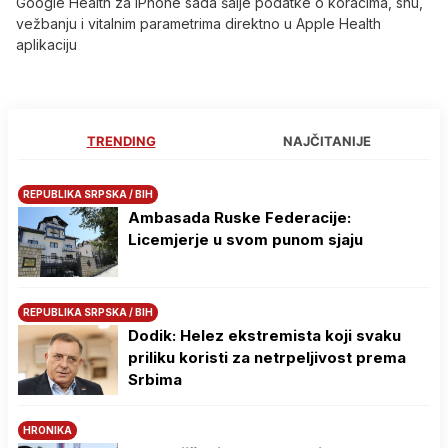
Google Health za iPhone sada šalje podatke o koracima, snu,
vežbanju i vitalnim parametrima direktno u Apple Health
aplikaciju
TRENDING
NAJČITANIJE
REPUBLIKA SRPSKA / BIH
Ambasada Ruske Federacije:
Licemjerje u svom punom sjaju
REPUBLIKA SRPSKA / BIH
Dodik: Helez ekstremista koji svaku
priliku koristi za netrpeljivost prema
Srbima
HRONIKA