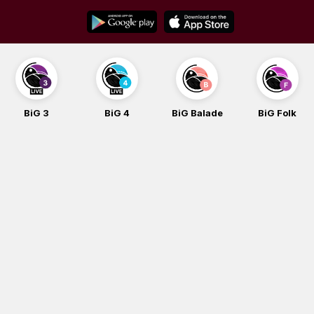
Skip
to
content
BiG 4
BiG Balade
BiG Folk
BiG iG