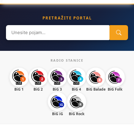
PRETRAŽITE PORTAL
Search
for:
RADIO STANICE
BiG 1
BiG 2
BiG 3
BiG 4
BiG Balade
BiG Folk
BiG iG
BiG Rock