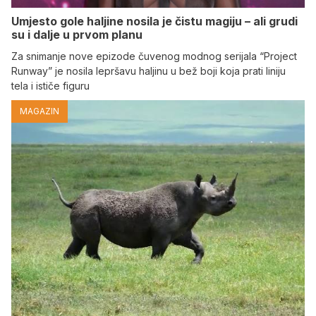
Umjesto gole haljine nosila je čistu magiju – ali grudi
su i dalje u prvom planu
Za snimanje nove epizode čuvenog modnog serijala “Project
Runway” je nosila lepršavu haljinu u bež boji koja prati liniju
tela i ističe figuru
MAGAZIN