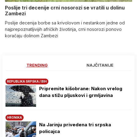
Poslije tri decenije crni nosorozi se vratili u dolinu
Zambezi
Poslije decenija borbe sa krivolovom i nestankom jedne od
najprepoznatljivijih afričkih životinja, crni nosorozi ponovo
koračaju dolinom Zambezi
TRENDING
NAJČITANIJE
REPUBLIKA SRPSKA / BIH
Pripremite kišobrane: Nakon vrelog
dana stižu pljuskovi i grmljavina
HRONIKA
Na Јarinju privedena tri srpska
policajca