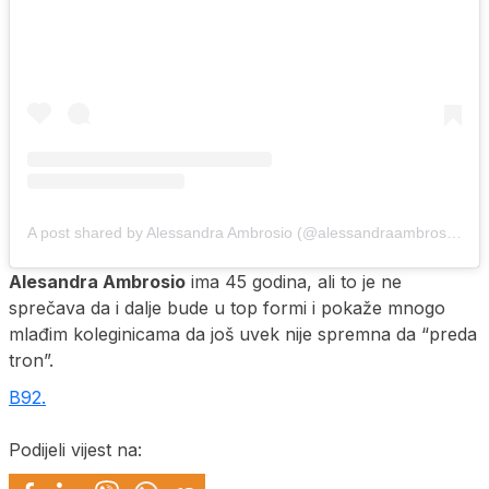
A post shared by Alessandra Ambrosio (@alessandraambrosio)
Alesandra Ambrosio
ima 45 godina, ali to je ne
sprečava da i dalje bude u top formi i pokaže mnogo
mlađim koleginicama da još uvek nije spremna da “preda
tron”.
B92.
Podijeli vijest na: