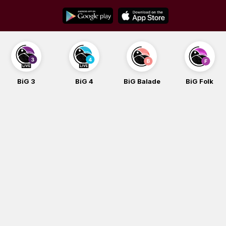
Skip
to
content
BiG 3
BiG 4
BiG Balade
BiG Folk