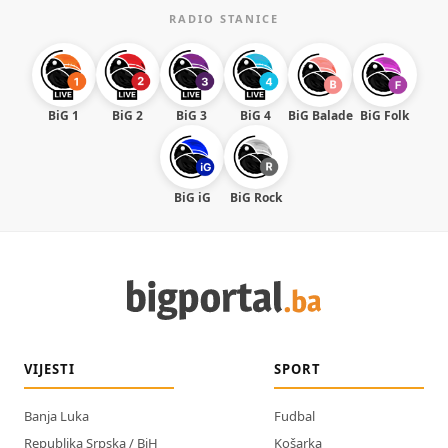
RADIO STANICE
BiG 1
BiG 2
BiG 3
BiG 4
BiG Balade
BiG Folk
BiG iG
BiG Rock
VIJESTI
SPORT
Banja Luka
Fudbal
Republika Srpska / BiH
Košarka