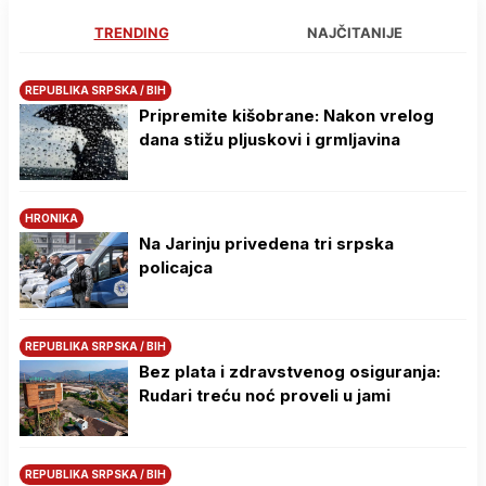
TRENDING
NAJČITANIJE
REPUBLIKA SRPSKA / BIH
Pripremite kišobrane: Nakon vrelog
dana stižu pljuskovi i grmljavina
HRONIKA
Na Јarinju privedena tri srpska
policajca
REPUBLIKA SRPSKA / BIH
Bez plata i zdravstvenog osiguranja:
Rudari treću noć proveli u jami
REPUBLIKA SRPSKA / BIH