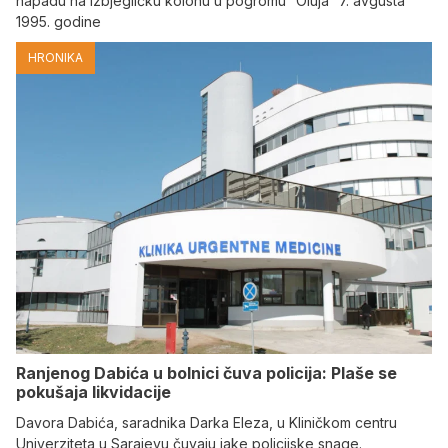
napadu na izbjegličku kolonu u pogromu “Oluja” 7. avgusta
1995. godine
HRONIKA
Ranjenog Dabića u bolnici čuva policija: Plaše se
pokušaja likvidacije
Davora Dabića, saradnika Darka Eleza, u Kliničkom centru
Univerziteta u Sarajevu čuvaju jake policijske snage.