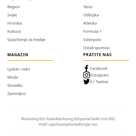
Region
Tenis
Svijet
Odbojka
Hronika
Atletika
Kultura
Formula 1
Saopštenje za medije
Vaterpolo
Ostali sportovi
MAGAZIN
PRATITE NAS
Facebook
Ljubav i seks
Instagram
Moda
X / Twitter
ShowBiz
Zanimljivo
Marketing BIG Radio
Marketing BIGportal.ba
Mi smo BIG
Vodič oglašavanja
Kontaktirajte nas