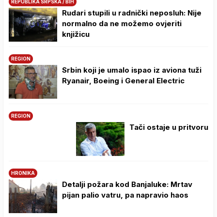
REPUBLIKA SRPSKA / BIH
Rudari stupili u radnički neposluh: Nije
normalno da ne možemo ovjeriti
knjižicu
REGION
Srbin koji je umalo ispao iz aviona tuži
Ryanair, Boeing i General Electric
REGION
Tači ostaje u pritvoru
HRONIKA
Detalji požara kod Banjaluke: Mrtav
pijan palio vatru, pa napravio haos