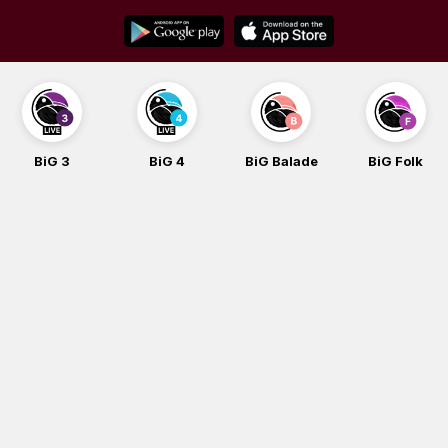
Skip
to
content
BiG 4
BiG Balade
BiG Folk
BiG iG