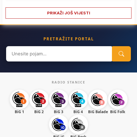
PRIKAŽI JOŠ VIJESTI
PRETRAŽITE PORTAL
Search
for:
RADIO STANICE
BiG 1
BiG 2
BiG 3
BiG 4
BiG Balade
BiG Folk
BiG iG
BiG Rock