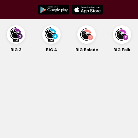
Skip
to
content
BiG 3
BiG 4
BiG Balade
BiG Folk