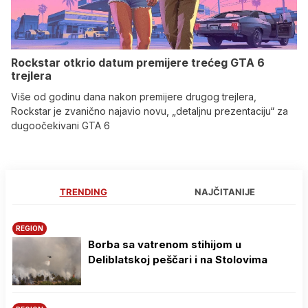
Rockstar otkrio datum premijere trećeg GTA 6
trejlera
Više od godinu dana nakon premijere drugog trejlera,
Rockstar je zvanično najavio novu, „detaljnu prezentaciju“ za
dugoočekivani GTA 6
TRENDING
NAJČITANIJE
REGION
Borba sa vatrenom stihijom u
Deliblatskoj peščari i na Stolovima