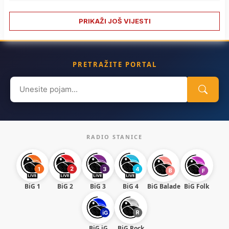
PRIKAŽI JOŠ VIJESTI
PRETRAŽITE PORTAL
Search
for:
RADIO STANICE
BiG 1
BiG 2
BiG 3
BiG 4
BiG Balade
BiG Folk
BiG iG
BiG Rock