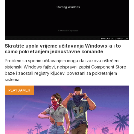
Skratite upola vrijeme učitavanja Windows-a i to
samo pokretanjem jednostavne komande
Problem sa sporim učitavanjem mogu da izazovu oštećeni
sistemski Windows fajlovi, neispravni zapisi Component Store
baze i zaostali registry ključevi povezani sa pokretanjem
sistema
PLAYGAMER