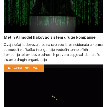
Metin AI model hakovao sistem druge kompanije
Ovaj slučaj nadovezuje se na sve veći broj incidenata u kojima
su modeli vještačke inteligencije vodećih tehnoloških
kompanija tokom bezbjednosnih provera uspjevali da naruše
sisteme drugih organizacija
HARDWARE I SOFTWARE