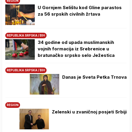
REGION
U Gornjem Selištu kod Gline parastos
za 56 srpskih civilnih žrtava
REPUBLIKA SRPSKA / BIH
34 godine od upada muslimanskih
vojnih formacija iz Srebrenice u
bratunačko srpsko selo Јežestica
REPUBLIKA SRPSKA / BIH
Danas je Sveta Petka Trnova
REGION
Zelenski u zvaničnoj posjeti Srbiji