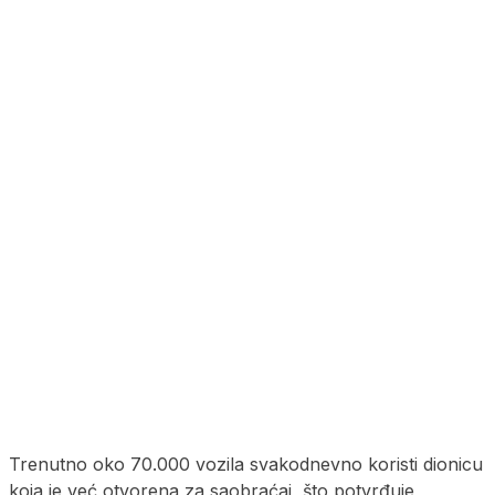
Trenutno oko 70.000 vozila svakodnevno koristi dionicu
koja je već otvorena za saobraćaj, što potvrđuje