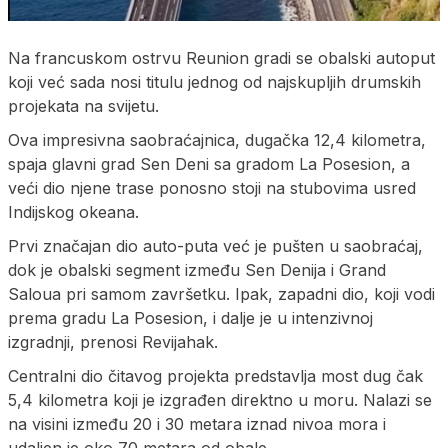
Na francuskom ostrvu Reunion gradi se obalski autoput
koji već sada nosi titulu jednog od najskupljih drumskih
projekata na svijetu.
Ova impresivna saobraćajnica, dugačka 12,4 kilometra,
spaja glavni grad Sen Deni sa gradom La Posesion, a
veći dio njene trase ponosno stoji na stubovima usred
Indijskog okeana.
Prvi značajan dio auto-puta već je pušten u saobraćaj,
dok je obalski segment između Sen Denija i Grand
Saloua pri samom završetku. Ipak, zapadni dio, koji vodi
prema gradu La Posesion, i dalje je u intenzivnoj
izgradnji, prenosi Revijahak.
Centralni dio čitavog projekta predstavlja most dug čak
5,4 kilometra koji je izgrađen direktno u moru. Nalazi se
na visini između 20 i 30 metara iznad nivoa mora i
udaljen je oko 70 metara od obale.