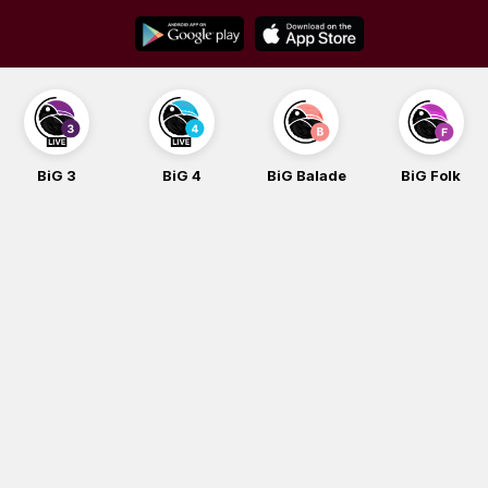
Skip
to
content
BiG 3
BiG 4
BiG Balade
BiG Folk