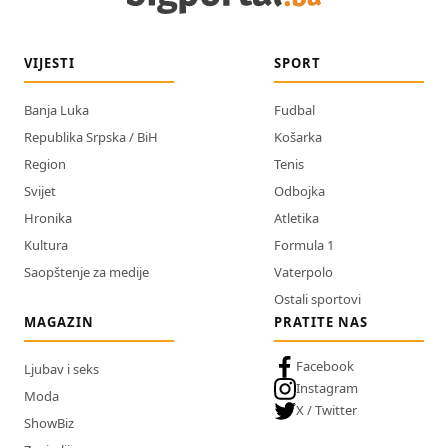
VIJESTI
SPORT
Banja Luka
Fudbal
Republika Srpska / BiH
Košarka
Region
Tenis
Svijet
Odbojka
Hronika
Atletika
Kultura
Formula 1
Saopštenje za medije
Vaterpolo
Ostali sportovi
MAGAZIN
PRATITE NAS
Facebook
Ljubav i seks
Instagram
Moda
X / Twitter
ShowBiz