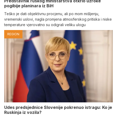
Predstavnik ruskog ministarstva otkrio uzroke
pogibije planinara iz BiH
Teško je dati objektivnu procjenu, ali po mom mišljenju,
vremenski uslovi, nagla promjena atmosferskog pritiska i niske
temperature vjerovatno su odigrali veliku ulogu
REGION
Udes predsjednice Slovenije pokrenuo istragu: Ko je
Ruskinja iz vozila?