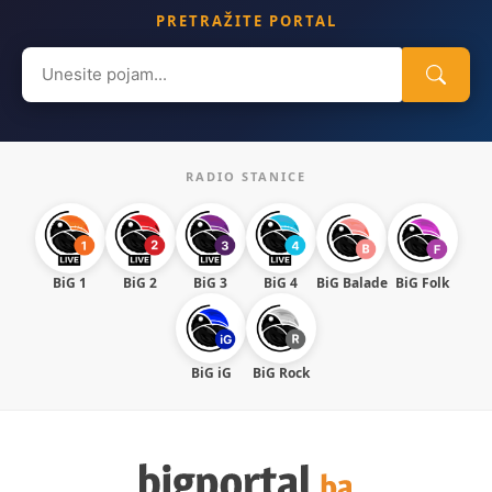
PRETRAŽITE PORTAL
Search
for:
RADIO STANICE
BiG 1
BiG 2
BiG 3
BiG 4
BiG Balade
BiG Folk
BiG iG
BiG Rock