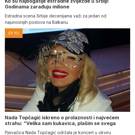
Ko su najbogatije estradne zvijezde u Srbiji:
Godinama zarađuju milione
Estradna scena Srbije decenijama važi za jedan od
najunosnijih poslova na Balkanu.
EX YU
Nada Topčagić iskreno o prolaznosti i najvećem
strahu: “Velika sam kukavica, plašim se svega
​Pjevačica Nada Topčagić održala je koncert u okviru