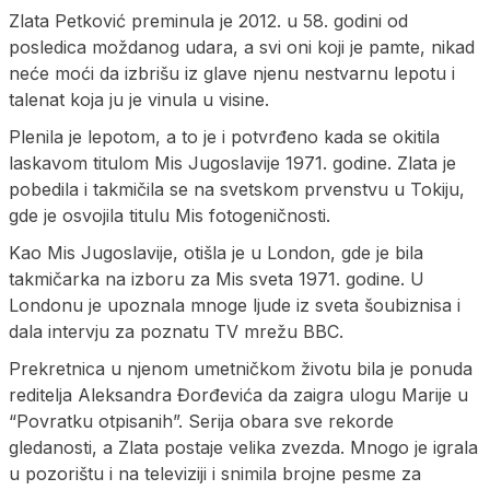
Zlata Petković preminula je 2012. u 58. godini od
posledica moždanog udara, a svi oni koji je pamte, nikad
neće moći da izbrišu iz glave njenu nestvarnu lepotu i
talenat koja ju je vinula u visine.
Plenila je lepotom, a to je i potvrđeno kada se okitila
laskavom titulom Mis Jugoslavije 1971. godine. Zlata je
pobedila i takmičila se na svetskom prvenstvu u Tokiju,
gde je osvojila titulu Mis fotogeničnosti.
Kao Mis Jugoslavije, otišla je u London, gde je bila
takmičarka na izboru za Mis sveta 1971. godine. U
Londonu je upoznala mnoge ljude iz sveta šoubiznisa i
dala intervju za poznatu TV mrežu BBC.
Prekretnica u njenom umetničkom životu bila je ponuda
reditelja Aleksandra Đorđevića da zaigra ulogu Marije u
“Povratku otpisanih”. Serija obara sve rekorde
gledanosti, a Zlata postaje velika zvezda. Mnogo je igrala
u pozorištu i na televiziji i snimila brojne pesme za