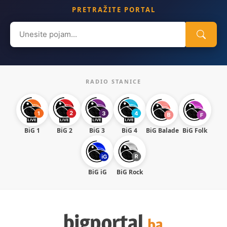
PRETRAŽITE PORTAL
Search
for:
RADIO STANICE
BiG 1
BiG 2
BiG 3
BiG 4
BiG Balade
BiG Folk
BiG iG
BiG Rock