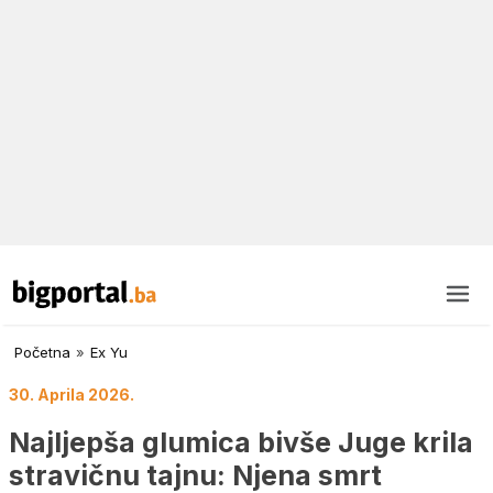
Početna
»
Ex Yu
30. Aprila 2026.
Najljepša glumica bivše Juge krila
stravičnu tajnu: Njena smrt