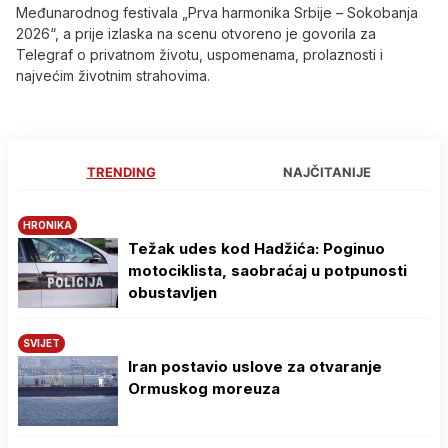
Međunarodnog festivala „Prva harmonika Srbije – Sokobanja
2026“, a prije izlaska na scenu otvoreno je govorila za
Telegraf o privatnom životu, uspomenama, prolaznosti i
najvećim životnim strahovima.
TRENDING
NAJČITANIJE
HRONIKA
Težak udes kod Hadžića: Poginuo
motociklista, saobraćaj u potpunosti
obustavljen
SVIJET
Iran postavio uslove za otvaranje
Ormuskog moreuza