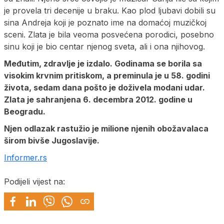
je provela tri decenije u braku. Kao plod ljubavi dobili su
sina Andreja koji je poznato ime na domaćoj muzičkoj
sceni. Zlata je bila veoma posvećena porodici, posebno
sinu koji je bio centar njenog sveta, ali i ona njihovog.
Međutim, zdravlje je izdalo. Godinama se borila sa
visokim krvnim pritiskom, a preminula je u 58. godini
života, sedam dana pošto je doživela modani udar.
Zlata je sahranjena 6. decembra 2012. godine u
Beogradu.
Njen odlazak rastužio je milione njenih obožavalaca
širom bivše Jugoslavije.
Informer.rs
Podijeli vijest na: