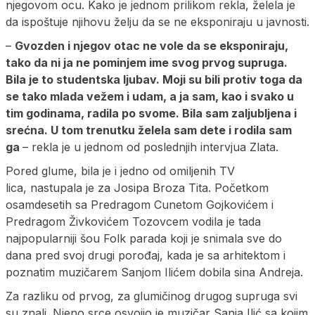
njegovom ocu. Kako je jednom prilikom rekla, želela je
da ispoštuje njihovu želju da se ne eksponiraju u javnosti.
–
Gvozden i njegov otac ne vole da se eksponiraju,
tako da ni ja ne pominjem ime svog prvog supruga.
Bila je to studentska ljubav. Moji su bili protiv toga da
se tako mlada vežem i udam, a ja sam, kao i svako u
tim godinama, radila po svome. Bila sam zaljubljena i
srećna. U tom trenutku želela sam dete i rodila sam
ga
– rekla je u jednom od poslednjih intervjua Zlata.
Pored glume, bila je i jedno od omiljenih TV
lica, nastupala je za Josipa Broza Tita. Početkom
osamdesetih sa Predragom Cunetom Gojkovićem i
Predragom Živkovićem Tozovcem vodila je tada
najpopularniji šou Folk parada koji je snimala sve do
dana pred svoj drugi porođaj, kada je sa arhitektom i
poznatim muzičarem Sanjom Ilićem dobila sina Andreja.
Za razliku od prvog, za glumičinog drugog supruga svi
su znali. Njeno srce osvojio je muzičar Sanja Ilić sa kojim