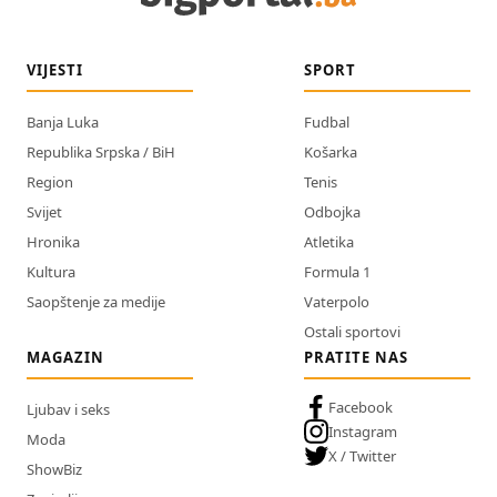
VIJESTI
SPORT
Banja Luka
Fudbal
Republika Srpska / BiH
Košarka
Region
Tenis
Svijet
Odbojka
Hronika
Atletika
Kultura
Formula 1
Saopštenje za medije
Vaterpolo
Ostali sportovi
MAGAZIN
PRATITE NAS
Facebook
Ljubav i seks
Instagram
Moda
X / Twitter
ShowBiz