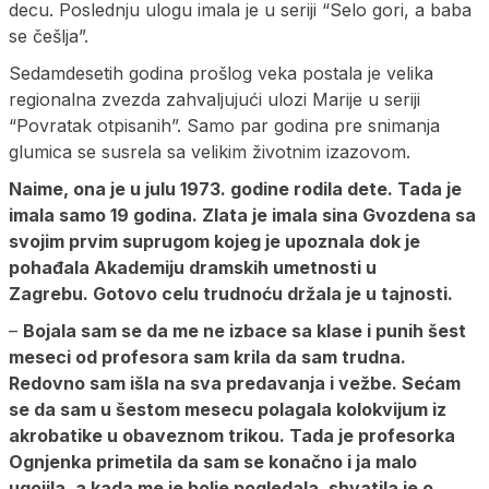
decu. Poslednju ulogu imala je u seriji “Selo gori, a baba
se češlja”.
Sedamdesetih godina prošlog veka postala je velika
regionalna zvezda zahvaljujući ulozi Marije u seriji
“Povratak otpisanih”. Samo par godina pre snimanja
glumica se susrela sa velikim životnim izazovom.
Naime, ona je u julu 1973. godine rodila dete. Tada je
imala samo 19 godina. Zlata je imala sina Gvozdena sa
svojim prvim suprugom kojeg je upoznala dok je
pohađala Akademiju dramskih umetnosti u
Zagrebu. Gotovo celu trudnoću držala je u tajnosti.
–
Bojala sam se da me ne izbace sa klase i punih šest
meseci od profesora sam krila da sam trudna.
Redovno sam išla na sva predavanja i vežbe. Sećam
se da sam u šestom mesecu polagala kolokvijum iz
akrobatike u obaveznom trikou. Tada je profesorka
Ognjenka primetila da sam se konačno i ja malo
ugojila, a kada me je bolje pogledala, shvatila je o