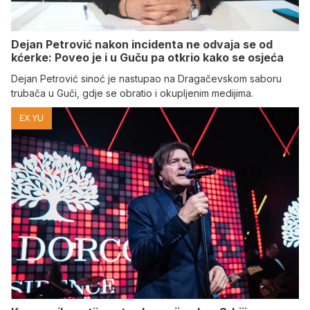
Dejan Petrović nakon incidenta ne odvaja se od
kćerke: Poveo je i u Guču pa otkrio kako se osjeća
Dejan Petrović sinoć je nastupao na Dragačevskom saboru
trubača u Guči, gdje se obratio i okupljenim medijima.
EX YU