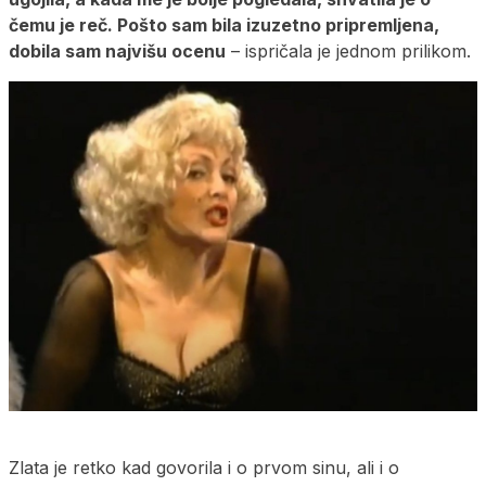
čemu je reč. Pošto sam bila izuzetno pripremljena,
dobila sam najvišu ocenu
– ispričala je jednom prilikom.
Zlata je retko kad govorila i o prvom sinu, ali i o