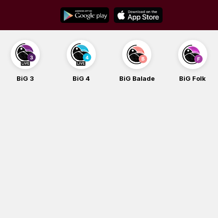
Skip
to
content
BiG 4
BiG Balade
BiG Folk
BiG iG