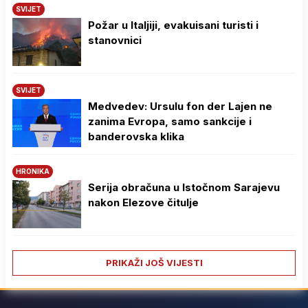
SVIJET
Požar u Italjiji, evakuisani turisti i
stanovnici
SVIJET
Medvedev: Ursulu fon der Lajen ne
zanima Evropa, samo sankcije i
banderovska klika
HRONIKA
Serija obračuna u Istočnom Sarajevu
nakon Elezove čitulje
PRIKAŽI JOŠ VIJESTI