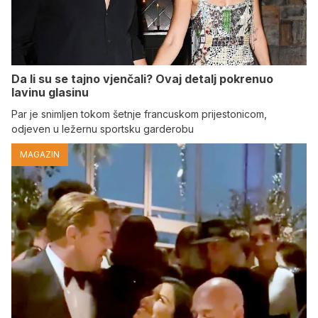
Da li su se tajno vjenčali? Ovaj detalj pokrenuo
lavinu glasinu
Par je snimljen tokom šetnje francuskom prijestonicom,
odjeven u ležernu sportsku garderobu
MAGAZIN