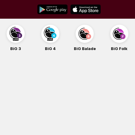
Skip
to
content
BiG 4
BiG Balade
BiG Folk
BiG iG