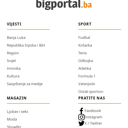
VIJESTI
SPORT
Banja Luka
Fudbal
Republika Srpska / BiH
Košarka
Region
Tenis
Svijet
Odbojka
Hronika
Atletika
Kultura
Formula 1
Saopštenje za medije
Vaterpolo
Ostali sportovi
MAGAZIN
PRATITE NAS
Facebook
Ljubav i seks
Instagram
Moda
X / Twitter
ShowBiz