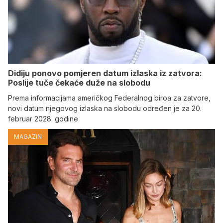
Didiju ponovo pomjeren datum izlaska iz zatvora:
Poslije tuče čekaće duže na slobodu
Prema informacijama američkog Federalnog biroa za zatvore,
novi datum njegovog izlaska na slobodu određen je za 20.
februar 2028. godine
MAGAZIN