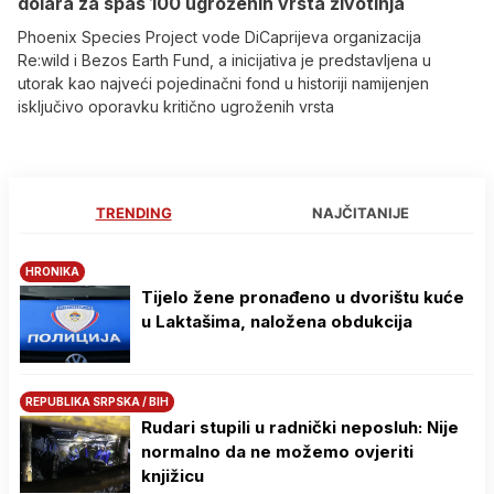
dolara za spas 100 ugroženih vrsta životinja
Phoenix Species Project vode DiCaprijeva organizacija
Re:wild i Bezos Earth Fund, a inicijativa je predstavljena u
utorak kao najveći pojedinačni fond u historiji namijenjen
isključivo oporavku kritično ugroženih vrsta
TRENDING
NAJČITANIJE
HRONIKA
Tijelo žene pronađeno u dvorištu kuće
u Laktašima, naložena obdukcija
REPUBLIKA SRPSKA / BIH
Rudari stupili u radnički neposluh: Nije
normalno da ne možemo ovjeriti
knjižicu