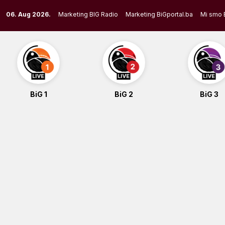
Skip
06. Aug 2026.
Marketing BIG Radio
Marketing BiGportal.ba
Mi smo 
to
content
BiG 1
BiG 2
BiG 3