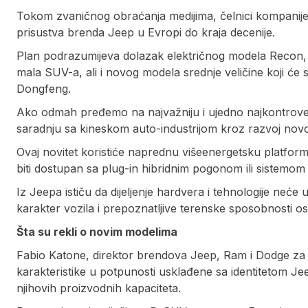
Tokom zvaničnog obraćanja medijima, čelnici kompanije 
prisustva brenda Jeep u Evropi do kraja decenije.
Plan podrazumijeva dolazak električnog modela Recon,
mala SUV-a, ali i novog modela srednje veličine koji će se
Dongfeng.
Ako odmah pređemo na najvažniju i ujedno najkontroverz
saradnju sa kineskom auto-industrijom kroz razvoj nov
Ovaj novitet koristiće naprednu višeenergetsku platfor
biti dostupan sa plug-in hibridnim pogonom ili sistemo
Iz Jeepa ističu da dijeljenje hardvera i tehnologije neće ut
karakter vozila i prepoznatljive terenske sposobnosti osta
Šta su rekli o novim modelima
Fabio Katone, direktor brendova Jeep, Ram i Dodge za t
karakteristike u potpunosti usklađene sa identitetom 
njihovih proizvodnih kapaciteta.