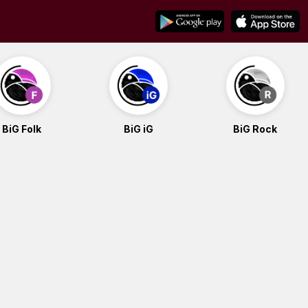
BiG Folk
BiG iG
BiG Rock