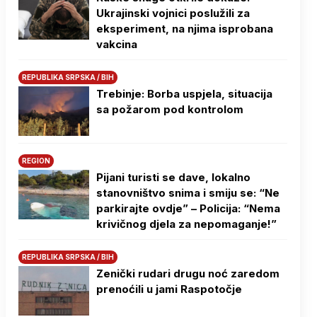
Ukrajinski vojnici poslužili za
eksperiment, na njima isprobana
vakcina
REPUBLIKA SRPSKA / BIH
Trebinje: Borba uspjela, situacija
sa požarom pod kontrolom
REGION
Pijani turisti se dave, lokalno
stanovništvo snima i smiju se: “Ne
parkirajte ovdje” – Policija: “Nema
krivičnog djela za nepomaganje!”
REPUBLIKA SRPSKA / BIH
Zenički rudari drugu noć zaredom
prenoćili u jami Raspotočje