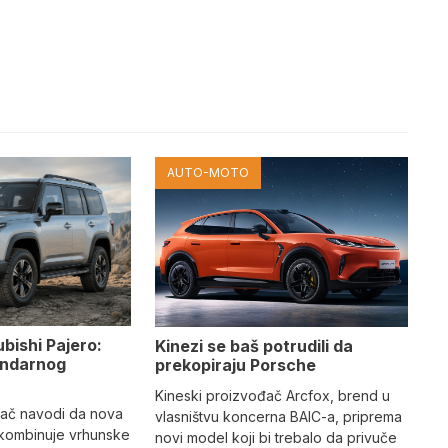
AUTO-MOTO
ubishi Pajero:
Kinezi se baš potrudili da
gendarnog
prekopiraju Porsche
Kineski proizvođač Arcfox, brend u
đač navodi da nova
vlasništvu koncerna BAIC-a, priprema
 kombinuje vrhunske
novi model koji bi trebalo da privuče