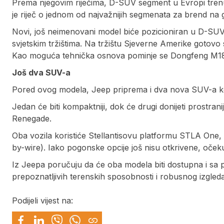
Prema njegovim riječima, D-SUV segment u Evropi tren
je riječ o jednom od najvažnijih segmenata za brend na
Novi, još neimenovani model biće pozicioniran u D-SUV
svjetskim tržištima. Na tržištu Sjeverne Amerike gotovo
Kao moguća tehnička osnova pominje se Dongfeng M187
Još dva SUV-a
Pored ovog modela, Jeep priprema i dva nova SUV-a koj
Jedan će biti kompaktniji, dok će drugi donijeti prostrani
Renegade.
Oba vozila koristiće Stellantisovu platformu STLA One, 
by-wire). Iako pogonske opcije još nisu otkrivene, očekuj
Iz Jeepa poručuju da će oba modela biti dostupna i sa 
prepoznatljivih terenskih sposobnosti i robusnog izgleda
Podijeli vijest na: