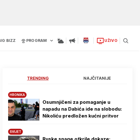
BIG BIZZ
PROGRAM
UŽIVO
TRENDING
NAJČITANIJE
HRONIKA
Osumnjičeni za pomaganje u
napadu na Dabića ide na slobodu:
Nikoliću predložen kućni pritvor
SVIJET
Ruske snage otkrile dokaze: