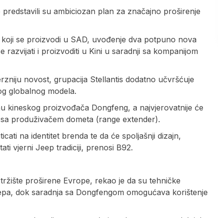
predstavili su ambiciozan plan za značajno proširenje
 koji se proizvodi u SAD, uvođenje dva potpuno nova
 razvijati i proizvoditi u Kini u saradnji sa kompanijom
niju novost, grupacija Stellantis dodatno učvršćuje
og globalnog modela.
mu kineskog proizvođača Dongfeng, a najvjerovatnije će
m sa produživačem dometa (range extender).
icati na identitet brenda te da će spoljašnji dizajn,
ti vjerni Jeep tradiciji, prenosi B92.
ržište proširene Evrope, rekao je da su tehničke
Jeepa, dok saradnja sa Dongfengom omogućava korištenje