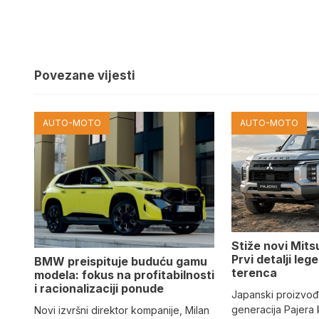
Povezane vijesti
AUTO-MOTO
AUTO-MOTO
Stiže novi Mits
Prvi detalji le
BMW preispituje buduću gamu
terenca
modela: fokus na profitabilnosti
i racionalizaciji ponude
Japanski proizvo
generacija Pajera
Novi izvršni direktor kompanije, Milan