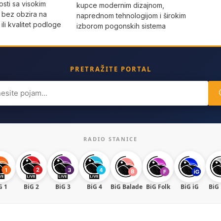
sti sa visokim
kupce modernim dizajnom,
 bez obzira na
naprednom tehnologijom i širokim
li kvalitet podloge
izborom pogonskih sistema
PRETRAŽITE PORTAL
ch
RADIO STANICE
G 1
BiG 2
BiG 3
BiG 4
BiG Balade
BiG Folk
BiG iG
BiG