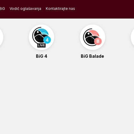
BiG
Vodič oglašavanja
Kontaktirajte nas
BiG 4
BiG Balade