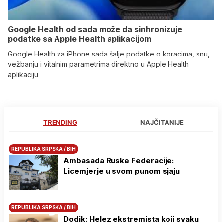
Google Health od sada može da sinhronizuje
podatke sa Apple Health aplikacijom
Google Health za iPhone sada šalje podatke o koracima, snu,
vežbanju i vitalnim parametrima direktno u Apple Health
aplikaciju
TRENDING
NAJČITANIJE
REPUBLIKA SRPSKA / BIH
Ambasada Ruske Federacije:
Licemjerje u svom punom sjaju
REPUBLIKA SRPSKA / BIH
Dodik: Helez ekstremista koji svaku