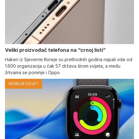
Veliki proizvođač telefona na “crnoj listi”
Hakeri iz Sjeverne Koreje su prethodnih godina napali više od
1.600 organizacija u čak 57 država širom svijeta, a među
žrtvama se pominje i Oppo
MOBILNI SVIJET