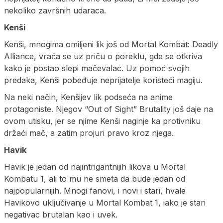
nekoliko završnih udaraca.
Kenši
Kenši, mnogima omiljeni lik još od Mortal Kombat: Deadly
Alliance, vraća se uz priču o poreklu, gde se otkriva
kako je postao slepi mačevalac. Uz pomoć svojih
predaka, Kenši pobeđuje neprijatelje koristeći magiju.
Na neki način, Kenšijev lik podseća na anime
protagoniste. Njegov “Out of Sight” Brutality još daje na
ovom utisku, jer se njime Kenši naginje ka protivniku
držaći mač, a zatim projuri pravo kroz njega.
Havik
Havik je jedan od najintrigantnijih likova u Mortal
Kombatu 1, ali to mu ne smeta da bude jedan od
najpopularnijih. Mnogi fanovi, i novi i stari, hvale
Havikovo uključivanje u Mortal Kombat 1, iako je stari
negativac brutalan kao i uvek.