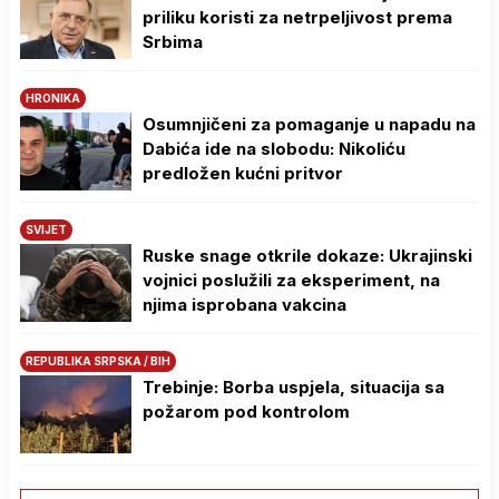
priliku koristi za netrpeljivost prema
Srbima
HRONIKA
Osumnjičeni za pomaganje u napadu na
Dabića ide na slobodu: Nikoliću
predložen kućni pritvor
SVIJET
Ruske snage otkrile dokaze: Ukrajinski
vojnici poslužili za eksperiment, na
njima isprobana vakcina
REPUBLIKA SRPSKA / BIH
Trebinje: Borba uspjela, situacija sa
požarom pod kontrolom