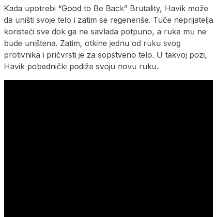
Kada upotrebi “Good to Be Back” Brutality, Havik može
da uništi svoje telo i zatim se regeneriše. Tuče neprijatelja
koristeći sve dok ga ne savlada potpuno, a ruka mu ne
bude uništena. Zatim, otkine jednu od ruku svog
protivnika i pričvrsti je za sopstveno telo. U takvoj pozi,
Havik pobednički podiže svoju novu ruku.