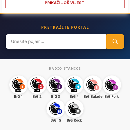
PRIKAŽI JOŠ VIJESTI
PRETRAŽITE PORTAL
Search
for:
RADIO STANICE
BiG 1
BiG 2
BiG 3
BiG 4
BiG Balade
BiG Folk
BiG iG
BiG Rock