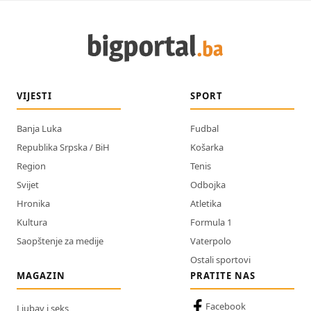
VIJESTI
SPORT
Banja Luka
Fudbal
Republika Srpska / BiH
Košarka
Region
Tenis
Svijet
Odbojka
Hronika
Atletika
Kultura
Formula 1
Saopštenje za medije
Vaterpolo
Ostali sportovi
MAGAZIN
PRATITE NAS
Facebook
Ljubav i seks