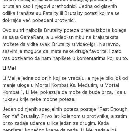
brutalan kao i njegovi prethodnici. Jedna od glavnih
odlika franšize su Fatality ili Brutality potezi kojima se
dokrajče već pobeđeni protivnici.
Ovo su tri najbolja Brutality poteza prema izbora kolega
sa sajta GameRant, a u video-snimku na kraju teksta
možete da vidite svaki Brutality u video-igri. Naravno,
sasvim je moguće da imate neke druge favorite, i zato
vas pozivamo da nam napišete u komentarima koji su to.
Li Mei
Li Mei je jedna od onih koji se vraćaju, a nije je bilo još od
manje uloge u Mortal Kombat Ks. Međutim, u Mortal
Kombat 1, Li Mei pokazuje da može da bude brza, i da u
rukavu krije neke moćne poteze.
Jedan od njenih specijalnih poteza postaje “Fast Enough
For Ya” Brutality. Prvo leti kolenom u protivnika, a zatim
brzo zadaje udarce u lice jedan za drugim. Kada
neprijatelj konačno krene da pada, Li Mei zadaje još