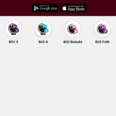
Skip
to
content
BiG 4
BiG Balade
BiG Folk
BiG iG