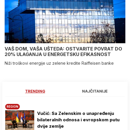
VAŠ DOM, VAŠA UŠTEDA: OSTVARITE POVRAT DO
20% ULAGANJA U ENERGETSKU EFIKASNOST
Niži troškovi energije uz zelene kredite Raiffeisen banke
TRENDING
NAJČITANIJE
REGION
Vučić: Sa Zelenskim o unapređenju
bilateralnih odnosa i evropskom putu
dvije zemlje