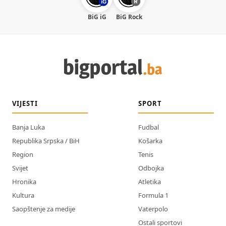
BiG iG
BiG Rock
VIJESTI
SPORT
Banja Luka
Fudbal
Republika Srpska / BiH
Košarka
Region
Tenis
Svijet
Odbojka
Hronika
Atletika
Kultura
Formula 1
Saopštenje za medije
Vaterpolo
Ostali sportovi