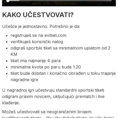
KAKO UČESTVOVATI?
Učešće je jednostavno. Potrebno je da:
registruješ se na evlbet.com
verifikuješ korisnički nalog
odigraš sportski tiket sa minimalnom uplatom od 2
KM
tiket ima najmanje 4 para
minimalna kvota po paru bude 1.20
tiket bude dobitan i konačno obrađen u toku trajanja
nagradne igre
U nagradnoj igri učestvuju standardni sportski tiketi
odigrani pravim novcem, uključujući prematch i live
klađenje.
Možeš učestvovati sa neograničenim brojem
kvalifikovanih tiketa – što više dobrih tiketa, to više šansi