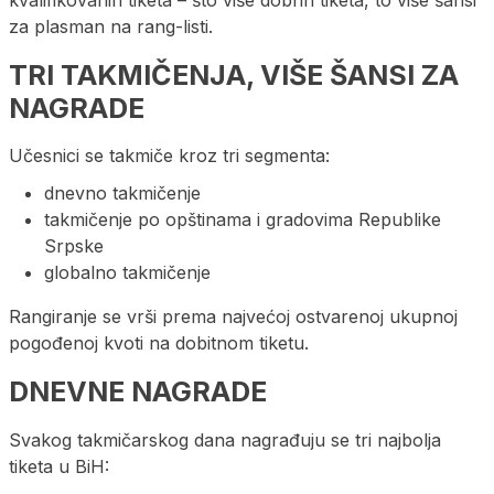
za plasman na rang-listi.
TRI TAKMIČENJA, VIŠE ŠANSI ZA
NAGRADE
Učesnici se takmiče kroz tri segmenta:
dnevno takmičenje
takmičenje po opštinama i gradovima Republike
Srpske
globalno takmičenje
Rangiranje se vrši prema najvećoj ostvarenoj ukupnoj
pogođenoj kvoti na dobitnom tiketu.
DNEVNE NAGRADE
Svakog takmičarskog dana nagrađuju se tri najbolja
tiketa u BiH: