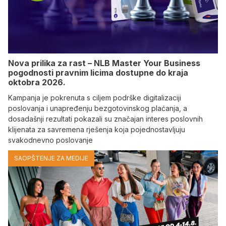
Nova prilika za rast – NLB Master Your Business
pogodnosti pravnim licima dostupne do kraja
oktobra 2026.
Kampanja je pokrenuta s ciljem podrške digitalizaciji
poslovanja i unapređenju bezgotovinskog plaćanja, a
dosadašnji rezultati pokazali su značajan interes poslovnih
klijenata za savremena rješenja koja pojednostavljuju
svakodnevno poslovanje
SAOPŠTENJE ZA MEDIJE