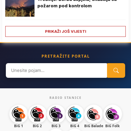
požarom pod kontrolom
PRIKAŽI JOŠ VIJESTI
PRETRAŽITE PORTAL
Search
for:
RADIO STANICE
BiG 1
BiG 2
BiG 3
BiG 4
BiG Balade
BiG Folk