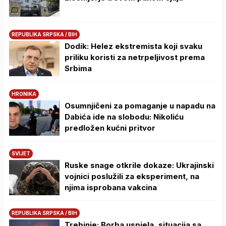
REPUBLIKA SRPSKA / BIH
Dodik: Helez ekstremista koji svaku
priliku koristi za netrpeljivost prema
Srbima
HRONIKA
Osumnjičeni za pomaganje u napadu na
Dabića ide na slobodu: Nikoliću
predložen kućni pritvor
SVIJET
Ruske snage otkrile dokaze: Ukrajinski
vojnici poslužili za eksperiment, na
njima isprobana vakcina
REPUBLIKA SRPSKA / BIH
Trebinje: Borba uspjela, situacija sa