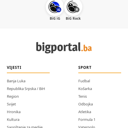
BiG iG
BiG Rock
VIJESTI
SPORT
Banja Luka
Fudbal
Republika Srpska / BiH
Košarka
Region
Tenis
Svijet
Odbojka
Hronika
Atletika
Kultura
Formula 1
Saopštenje za medije
Vaterpolo