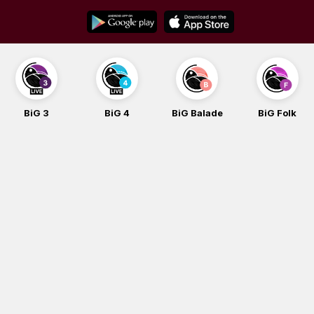
Skip
to
content
BiG 3
BiG 4
BiG Balade
BiG Folk