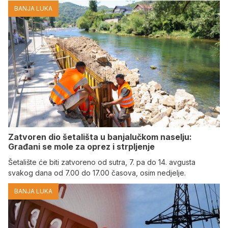
BANJA LUKA
Zatvoren dio šetališta u banjalučkom naselju:
Građani se mole za oprez i strpljenje
Šetalište će biti zatvoreno od sutra, 7. pa do 14. avgusta
svakog dana od 7.00 do 17.00 časova, osim nedjelje.
BANJA LUKA