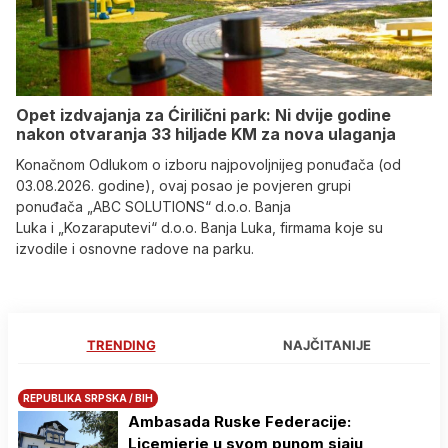
Opet izdvajanja za Ćirilični park: Ni dvije godine
nakon otvaranja 33 hiljade KM za nova ulaganja
Konačnom Odlukom o izboru najpovoljnijeg ponuđača (od
03.08.2026. godine), ovaj posao je povjeren grupi
ponuđača „ABC SOLUTIONS“ d.o.o. Banja
Luka i „Kozaraputevi“ d.o.o. Banja Luka, firmama koje su
izvodile i osnovne radove na parku.
TRENDING
NAJČITANIJE
REPUBLIKA SRPSKA / BIH
Ambasada Ruske Federacije:
Licemjerje u svom punom sjaju