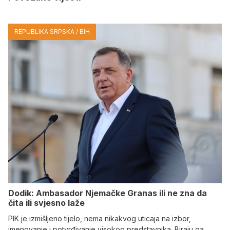
REPUBLIKA SRPSKA / BIH
Dodik: Ambasador Njemačke Granas ili ne zna da
čita ili svjesno laže
PIK je izmišljeno tijelo, nema nikakvog uticaja na izbor,
imenovanje i potvrđivanje visokog predstavnika. Biraju ga