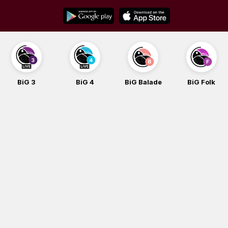
Skip
to
content
BiG 3
BiG 4
BiG Balade
BiG Folk