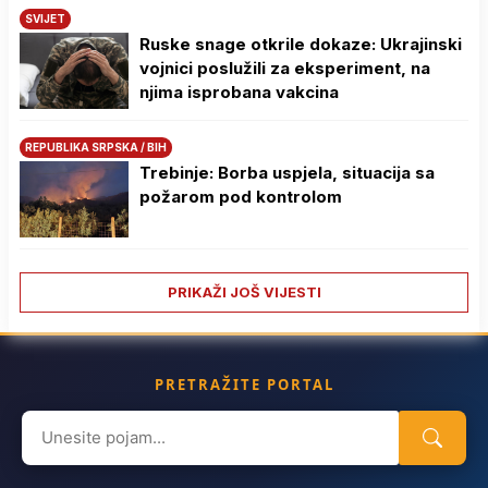
SVIJET
Ruske snage otkrile dokaze: Ukrajinski
vojnici poslužili za eksperiment, na
njima isprobana vakcina
REPUBLIKA SRPSKA / BIH
Trebinje: Borba uspjela, situacija sa
požarom pod kontrolom
PRIKAŽI JOŠ VIJESTI
PRETRAŽITE PORTAL
Search
for: