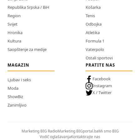
Republika Srpska / BiH
Košarka
Region
Tenis
Svijet
Odbojka
Hronika
Atletika
Kultura
Formula 1
Saopštenje za medije
Vaterpolo
Ostali sportovi
MAGAZIN
PRATITE NAS
Facebook
Ljubav i seks
Instagram
Moda
X / Twitter
ShowBiz
Zanimljivo
Marketing BIG Radio
Marketing BIGportal.ba
Mi smo BIG
Vodič oglašavanja
Kontaktirajte nas