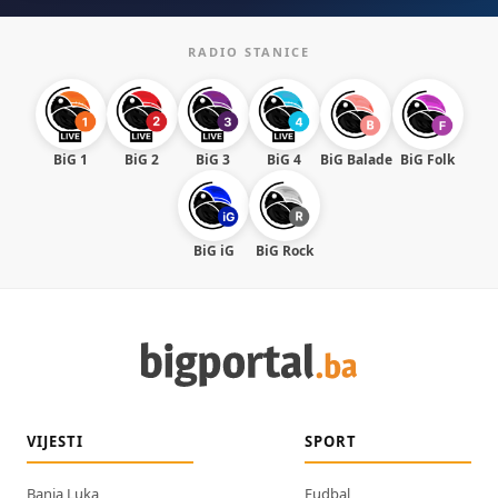
RADIO STANICE
BiG 1
BiG 2
BiG 3
BiG 4
BiG Balade
BiG Folk
BiG iG
BiG Rock
VIJESTI
SPORT
Banja Luka
Fudbal