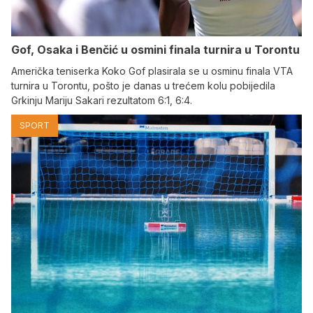
Gof, Osaka i Benčić u osmini finala turnira u Torontu
Američka teniserka Koko Gof plasirala se u osminu finala VTA
turnira u Torontu, pošto je danas u trećem kolu pobijedila
Grkinju Mariju Sakari rezultatom 6:1, 6:4.
SPORT