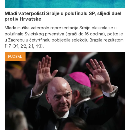
Mladi vaterpolisti Srbije u polufinalu SP, slijedi duel
protiv Hrvatske
Mlada muška vaterpolo reprezentacija Srbije plasirala se u
polufinale Svjetskog prvenstva (igrači do 16 godina), pošto je
u Zagrebu u četvrtfinalu pobijedila selekciju Brazila rezultatom
11:7 (3:1, 2:2, 2:1, 4:3).
FUDBAL