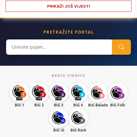
PRIKAŽI JOŠ VIJESTI
PRETRAŽITE PORTAL
Search
for:
RADIO STANICE
BiG 1
BiG 2
BiG 3
BiG 4
BiG Balade
BiG Folk
BiG iG
BiG Rock