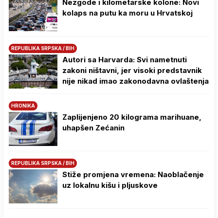
Nezgode i kilometarske kolone: Novi
kolaps na putu ka moru u Hrvatskoj
REPUBLIKA SRPSKA / BIH
Autori sa Harvarda: Svi nametnuti
zakoni ništavni, jer visoki predstavnik
nije nikad imao zakonodavna ovlaštenja
HRONIKA
Zaplijenjeno 20 kilograma marihuane,
uhapšen Zećanin
REPUBLIKA SRPSKA / BIH
Stiže promjena vremena: Naoblačenje
uz lokalnu kišu i pljuskove