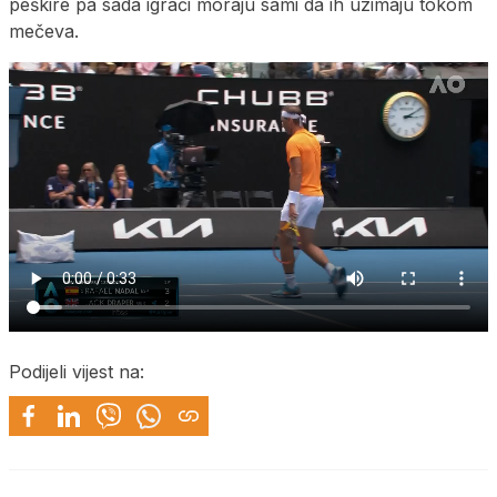
peškire pa sada igrači moraju sami da ih uzimaju tokom
mečeva.
Podijeli vijest na: