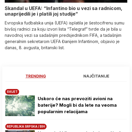
Skandal u UEFA: “Infantino bio u vezi sa radnicom,
unaprijedili je i platili joj studije”
Evropska fudbalska unija (UEFA) isplatila je šestocifrenu sumu
bivšoj radnici za koju izvori lista “Telegraf” tvrde da je bila u
navodnoj vezi sa sadašnjim predsjednikom FIFA, a tadašnjim
generalnim sekretarom UEFA Đanijem Infantinom, objavio je
danas, 8. avgusta, britanski list.
TRENDING
NAJČITANIJE
SVIJET
Uskoro će nas prevoziti avioni na
baterije? Mogli bi da lete na veoma
popularnim relacijama
REPUBLIKA SRPSKA / BIH