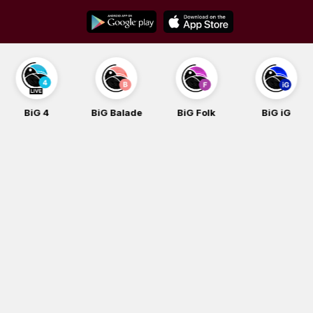
Skip
to
content
BiG 4
BiG Balade
BiG Folk
BiG iG