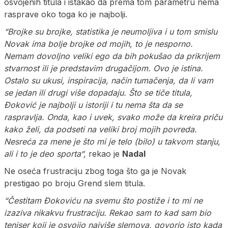
osvojenih titula i istakao da prema tom parametru nema
rasprave oko toga ko je najbolji.
“Brojke su brojke, statistika je neumoljiva i u tom smislu
Novak ima bolje brojke od mojih, to je nesporno.
Nemam dovoljno veliki ego da bih pokušao da prikrijem
stvarnost ili je predstavim drugačijom. Ovo je istina.
Ostalo su ukusi, inspiracija, način tumačenja, da li vam
se jedan ili drugi više dopadaju. Što se tiče titula,
Đoković je najbolji u istoriji i tu nema šta da se
raspravlja. Onda, kao i uvek, svako može da kreira priču
kako želi, da podseti na veliki broj mojih povreda.
Nesreća za mene je što mi je telo (bilo) u takvom stanju,
ali i to je deo sporta“,
rekao je
Nadal
Ne oseća frustraciju zbog toga što ga je Novak
prestigao po broju Grend slem titula.
“Čestitam Đokoviću na svemu što postiže i to mi ne
izaziva nikakvu frustraciju. Rekao sam to kad sam bio
teniser koji je osvojio najviše slemova, govorio isto kada