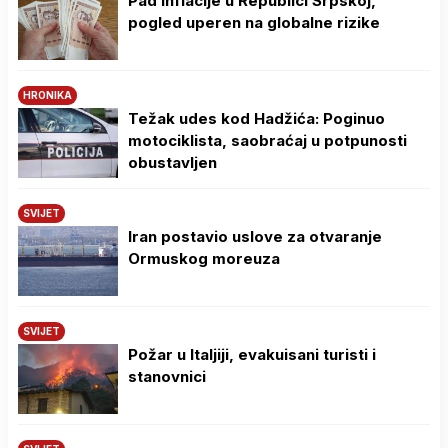
Pad inflacije u Republici Srpskoj,
pogled uperen na globalne rizike
HRONIKA
Težak udes kod Hadžića: Poginuo
motociklista, saobraćaj u potpunosti
obustavljen
SVIJET
Iran postavio uslove za otvaranje
Ormuskog moreuza
SVIJET
Požar u Italjiji, evakuisani turisti i
stanovnici