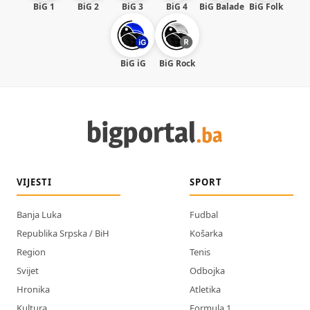
BiG 1
BiG 2
BiG 3
BiG 4
BiG Balade
BiG Folk
BiG iG
BiG Rock
VIJESTI
SPORT
Banja Luka
Fudbal
Republika Srpska / BiH
Košarka
Region
Tenis
Svijet
Odbojka
Hronika
Atletika
Kultura
Formula 1