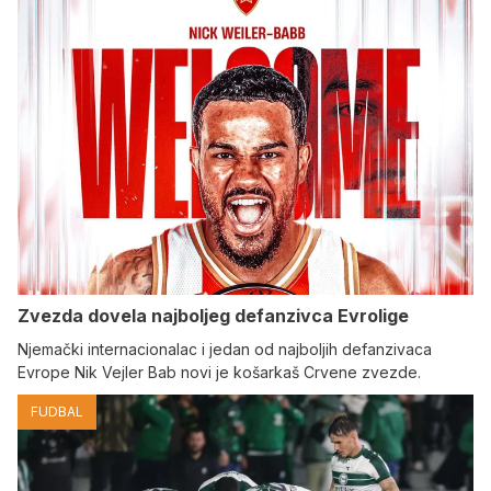
Zvezda dovela najboljeg defanzivca Evrolige
Njemački internacionalac i jedan od najboljih defanzivaca
Evrope Nik Vejler Bab novi je košarkaš Crvene zvezde.
FUDBAL