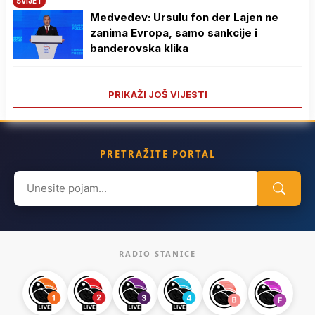
SVIJET
Medvedev: Ursulu fon der Lajen ne
zanima Evropa, samo sankcije i
banderovska klika
PRIKAŽI JOŠ VIJESTI
PRETRAŽITE PORTAL
Search
for:
RADIO STANICE