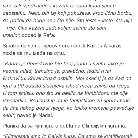
smo bili izjednačeni i kažem to sada kada sam u
zaostatku. Neću biti taj koji pokušava, kroz ličnu borbu,
da poželi da bude ono što nije. Šta jeste – jeste, šta nije
– nije. Ovo kažem zadovoljan svime što sam
uradio”,
dodao je Rafa.
Smatra da samo njegov sunarodnik Karlos Alkaras
može da mu izađe na crtu.
“Karlos je donedavno bio broj jedan u svetu. Iako je
veoma mlad, trenutno je, praktično, jedini rival
Đokoviću. Korak iznad ostalih. Moj osećaj je da kad on
igra u 90 odasto slučajeva ishod meča zavisi od njega.
U tom smislu, ono što se desilo na Vimbldonu me nije
iznenadilo. Realnost je da je fantastično za sport i tenis
da ima nekog poput njega, ko toliko vremena posvećuje
sebi“,
naveo je Nadal.
Planira da sa njim igra u dublu na Olimpijskim igrama.
“Eliminisani smo iz Dejvis kupa. Da smo se kvalifikovali