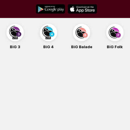
Skip
to
content
BiG 3
BiG 4
BiG Balade
BiG Folk