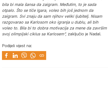
bila bi mala šansa da zaigram. Međutim, to je sada
otpalo. Što se tiče Igara, voleo bih još jednom da
zaigram. Svi znaju da sam njihov veliki ljubitelj. Nisam
razgovarao sa Karlosom oko igranja u dublu, ali bih
voleo to. Bila bi to dobra motivacija za mene da završim
svoj olimpijski ciklus sa Karlosem”,
zaključio je Nadal.
Podijeli vijest na: