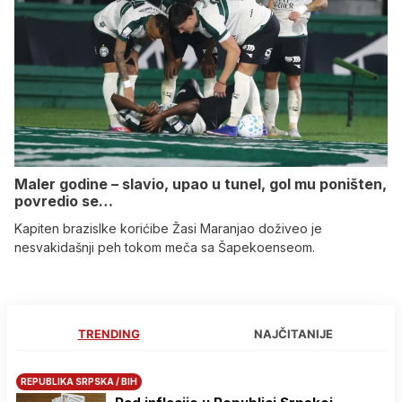
Maler godine – slavio, upao u tunel, gol mu poništen,
povredio se…
Kapiten brazislke korićibe Žasi Maranjao doživeo je
nesvakidašnji peh tokom meča sa Šapekoenseom.
TRENDING
NAJČITANIJE
REPUBLIKA SRPSKA / BIH