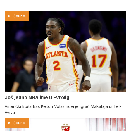
KOŠARKA
Još jedno NBA ime u Evroligi
Američki košarkaš Kejton Volas novi je igrač Makabija iz Tel-
Aviva.
KOŠARKA