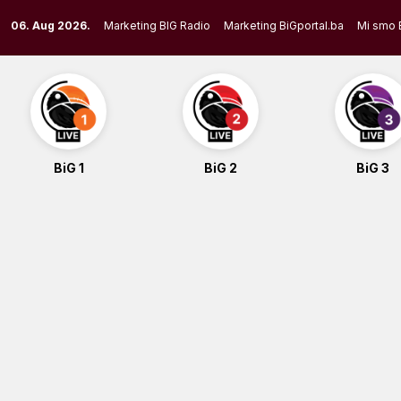
Skip
06. Aug 2026.
Marketing BIG Radio
Marketing BiGportal.ba
Mi smo 
to
content
BiG 1
BiG 2
BiG 3