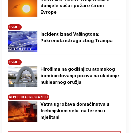
donijele sušu i požare širom
Evrope
SVIJET
Incident iznad Vašingtona:
Pokrenuta istraga zbog Trampa
SVIJET
Hirošima na godišnjicu atomskog
bombardovanja poziva na ukidanje
nuklearnog oružja
REPUBLIKA SRPSKA / BIH
Vatra ugrožava domaćinstva u
trebinjskom selu, na terenu i
mještani