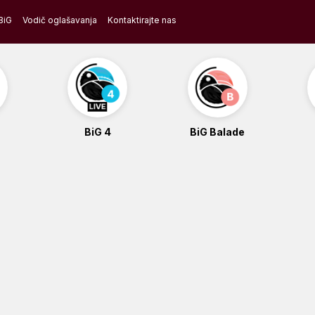
BiG
Vodič oglašavanja
Kontaktirajte nas
BiG 4
BiG Balade