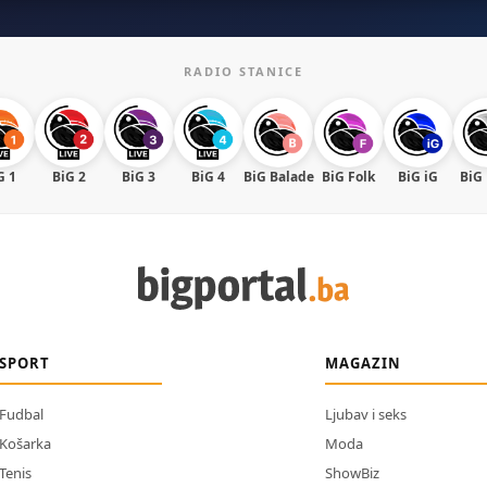
RADIO STANICE
G 1
BiG 2
BiG 3
BiG 4
BiG Balade
BiG Folk
BiG iG
BiG
SPORT
MAGAZIN
Fudbal
Ljubav i seks
Košarka
Moda
Tenis
ShowBiz