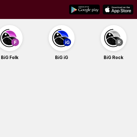
BiG Folk
BiG iG
BiG Rock