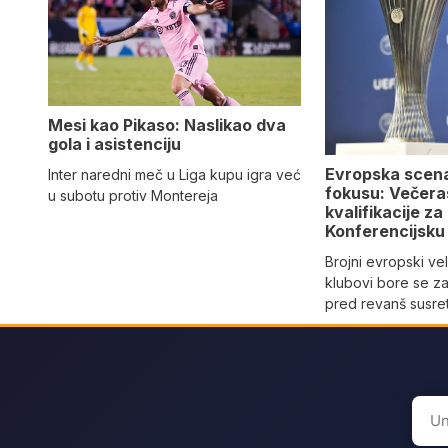
Mesi kao Pikaso: Naslikao dva
gola i asistenciju
Evropska scen
Inter naredni meč u Liga kupu igra već
fokusu: Večeras
u subotu protiv Montereja
kvalifikacije za
Konferencijsku 
Brojni evropski vel
klubovi bore se z
pred revanš susre
Sear
for: