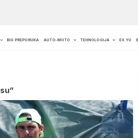
BIG PREPORUKA
AUTO-MOTO
TEHNOLOGIJA
EX YU
osu”