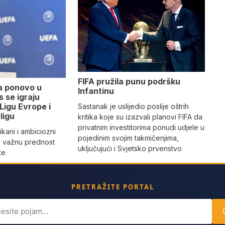
FIFA pružila punu podršku
a ponovo u
Infantinu
 se igraju
 Ligu Evrope i
Sastanak je uslijedio poslije oštrih
ligu
kritika koje su izazvali planovi FIFA da
privatnim investitorima ponudi udjele u
ikani i ambiciozni
pojedinim svojim takmičenjima,
a važnu prednost
uključujući i Svjetsko prvenstvo
te
PRETRAŽITE PORTAL
ch