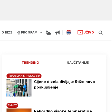
BIG BIZZ
PROGRAM
UŽIVO
TRENDING
NAJČITANIJE
REPUBLIKA SRPSKA / BIH
Cijene dizela divljaju: Stiže novo
poskupljenje
SVIJET
Rekordno visoke temperature