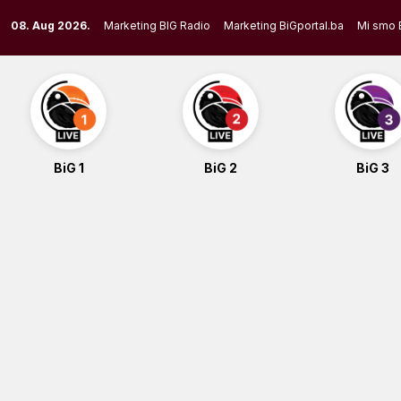
Skip
08. Aug 2026.
Marketing BIG Radio
Marketing BiGportal.ba
Mi smo 
to
content
BiG 1
BiG 2
BiG 3