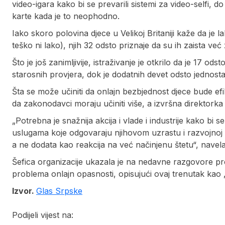
video-igara kako bi se prevarili sistemi za video-selfi, 
karte kada je to neophodno.
Iako skoro polovina djece u Velikoj Britaniji kaže da je l
teško ni lako), njih 32 odsto priznaje da su ih zaista već
Što je još zanimljivije, istraživanje je otkrilo da je 17 o
starosnih provjera, dok je dodatnih devet odsto jednost
Šta se može učiniti da onlajn bezbjednost djece bude efika
da zakonodavci moraju učiniti više, a izvršna direktorka
„Potrebna je snažnija akcija i vlade i industrije kako b
uslugama koje odgovaraju njihovom uzrastu i razvojnoj f
a ne dodata kao reakcija na već načinjenu štetu“, navela
Šefica organizacije ukazala je na nedavne razgovore p
problema onlajn opasnosti, opisujući ovaj trenutak kao
Izvor.
Glas Srpske
Podijeli vijest na: