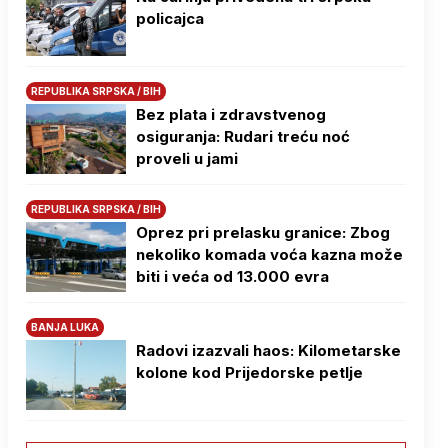
policajca
REPUBLIKA SRPSKA / BIH
Bez plata i zdravstvenog
osiguranja: Rudari treću noć
proveli u jami
REPUBLIKA SRPSKA / BIH
Oprez pri prelasku granice: Zbog
nekoliko komada voća kazna može
biti i veća od 13.000 evra
BANJA LUKA
Radovi izazvali haos: Kilometarske
kolone kod Prijedorske petlje