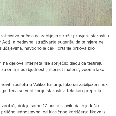
raljevstva počela da zahtijeva strože provjere starosti u
Act), a nedavna istraživanja sugerišu da te mjere ne
slučajevima, navodno je čak i crtanje brkova bilo
 dijelove interneta nije spriječilo djecu da testiraju
 za onlajn bezbjednost „Internet meters“, veoma lako
ovih roditelja u Velikoj Britaniji. Iako su zabilježeni neki
 djeca su verifikaciju starosti vidjela kao prepreku
zaobići, dok je samo 17 odsto izjavilo da ih je teško
e prilično jednostavna: od klasičnog korišćenja likova iz