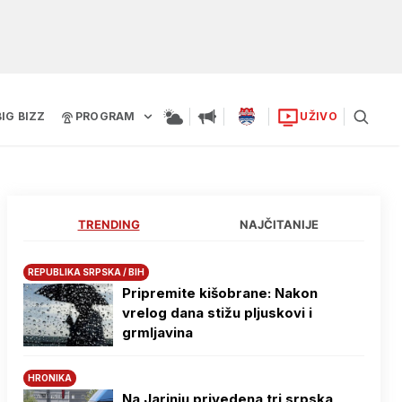
BIG BIZZ
PROGRAM
UŽIVO
TRENDING
NAJČITANIJE
REPUBLIKA SRPSKA / BIH
Pripremite kišobrane: Nakon
vrelog dana stižu pljuskovi i
grmljavina
HRONIKA
Na Јarinju privedena tri srpska