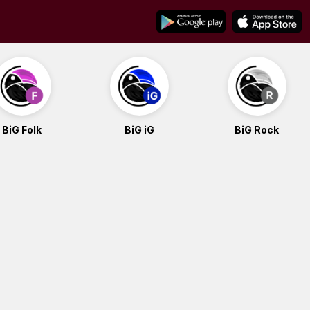
BiG Folk
BiG iG
BiG Rock