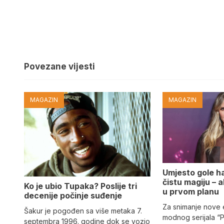
Povezane vijesti
MAGAZIN
MAGAZIN
Umjesto gole hal
čistu magiju – al
Ko je ubio Tupaka? Poslije tri
u prvom planu
decenije počinje suđenje
Za snimanje nove
Šakur je pogođen sa više metaka 7.
modnog serijala “
septembra 1996. godine dok se vozio