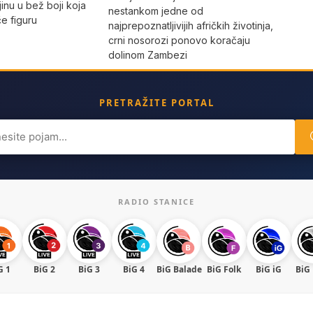
jinu u bež boji koja
nestankom jedne od
iče figuru
najprepoznatljivijih afričkih životinja,
crni nosorozi ponovo koračaju
dolinom Zambezi
PRETRAŽITE PORTAL
ch
RADIO STANICE
G 1
BiG 2
BiG 3
BiG 4
BiG Balade
BiG Folk
BiG iG
BiG