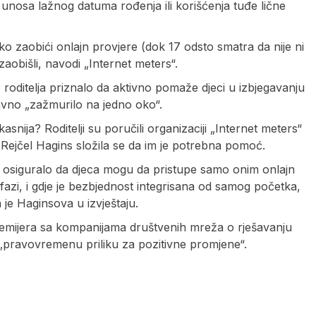
do unosa lažnog datuma rođenja ili korišćenja tuđe lične
ako zaobići onlajn provjere (dok 17 odsto smatra da nije ni
 zaobišli, navodi „Internet meters“.
dsto roditelja priznalo da aktivno pomaže djeci u izbjegavanju
avno „zažmurilo na jedno oko“.
snija? Roditelji su poručili organizaciji „Internet meters“
 Rejčel Hagins složila se da im je potrebna pomoć.
i se osiguralo da djeca mogu da pristupe samo onim onlajn
azi, i gdje je bezbjednost integrisana od samog početka,
 je Haginsova u izvještaju.
remijera sa kompanijama društvenih mreža o rješavanju
 „pravovremenu priliku za pozitivne promjene“.