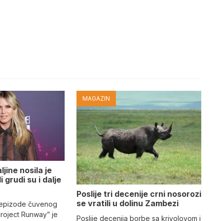
MAGAZIN
jine nosila je
i grudi su i dalje
Poslije tri decenije crni nosorozi
se vratili u dolinu Zambezi
 epizode čuvenog
Project Runway” je
Poslije decenija borbe sa krivolovom i