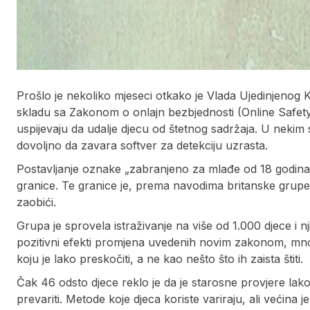
Prošlo je nekoliko mjeseci otkako je Vlada Ujedinjenog K
skladu sa Zakonom o onlajn bezbjednosti (Online Safety 
uspijevaju da udalje djecu od štetnog sadržaja. U nekim 
dovoljno da zavara softver za detekciju uzrasta.
Postavljanje oznake „zabranjeno za mlađe od 18 godina“ na
granice. Te granice je, prema navodima britanske grupe
zaobići.
Grupa je sprovela istraživanje na više od 1.000 djece i njih
pozitivni efekti promjena uvedenih novim zakonom, mnoga
koju je lako preskočiti, a ne kao nešto što ih zaista štiti.
Čak 46 odsto djece reklo je da je starosne provjere lako 
prevariti. Metode koje djeca koriste variraju, ali većina j