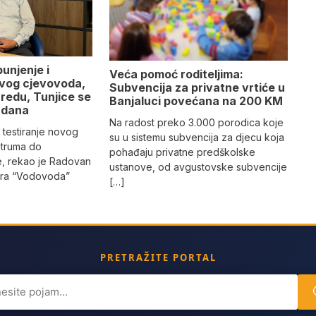
punjenje i
Veća pomoć roditeljima:
ovog cjevovoda,
Subvencija za privatne vrtiće u
redu, Tunjice se
Banjaluci povećana na 200 KM
 dana
Na radost preko 3.000 porodica koje
 testiranje novog
su u sistemu subvencija za djecu koja
truma do
pohađaju privatne predškolske
e, rekao je Radovan
ustanove, od avgustovske subvencije
tora “Vodovoda”
[…]
PRETRAŽITE PORTAL
ch