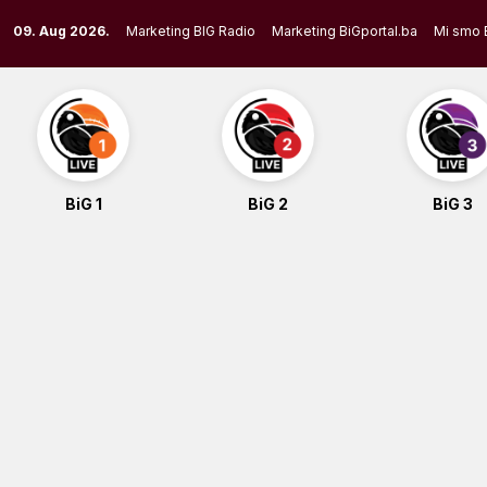
Skip
09. Aug 2026.
Marketing BIG Radio
Marketing BiGportal.ba
Mi smo 
to
content
BiG 1
BiG 2
BiG 3