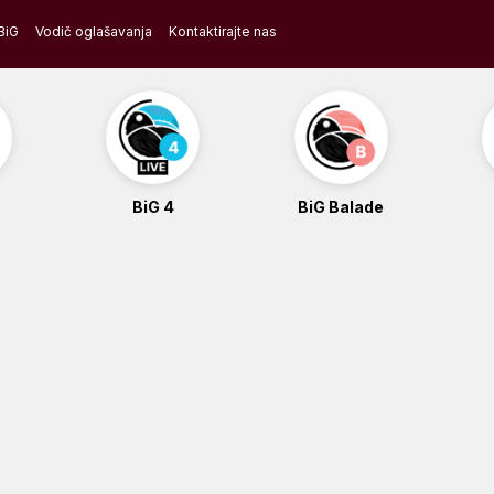
BiG
Vodič oglašavanja
Kontaktirajte nas
BiG 4
BiG Balade