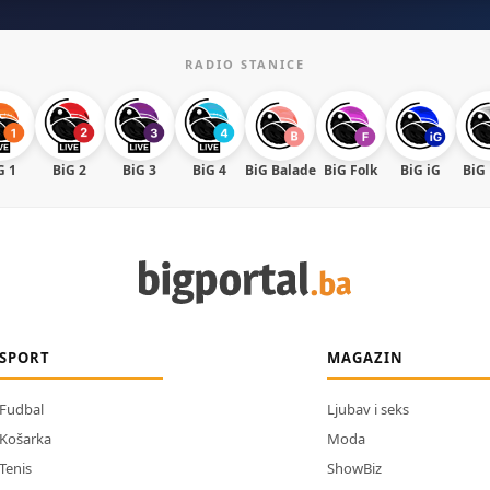
RADIO STANICE
G 1
BiG 2
BiG 3
BiG 4
BiG Balade
BiG Folk
BiG iG
BiG
SPORT
MAGAZIN
Fudbal
Ljubav i seks
Košarka
Moda
Tenis
ShowBiz