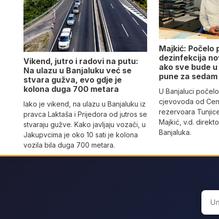
Majkić: Počelo 
dezinfekcija n
Vikend, jutro i radovi na putu:
ako sve bude u 
Na ulazu u Banjaluku već se
pune za sedam
stvara gužva, evo gdje je
kolona duga 700 metara
U Banjaluci počelo
cjevovoda od Cen
Iako je vikend, na ulazu u Banjaluku iz
rezervoara Tunjic
pravca Laktaša i Prijedora od jutros se
Majkić, v.d. direk
stvaraju gužve. Kako javljaju vozači, u
Banjaluka.
Jakupvcima je oko 10 sati je kolona
vozila bila duga 700 metara.
Sear
for: