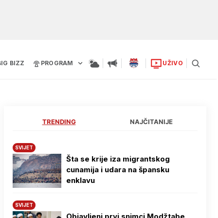
BIG BIZZ
PROGRAM
UŽIVO
TRENDING
NAJČITANIJE
SVIJET
Šta se krije iza migrantskog
cunamija i udara na špansku
enklavu
SVIJET
Objavljeni prvi snimci Modžtabe