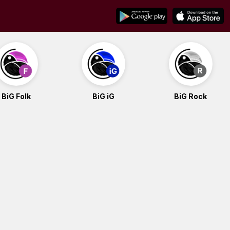
BiG Folk
BiG iG
BiG Rock