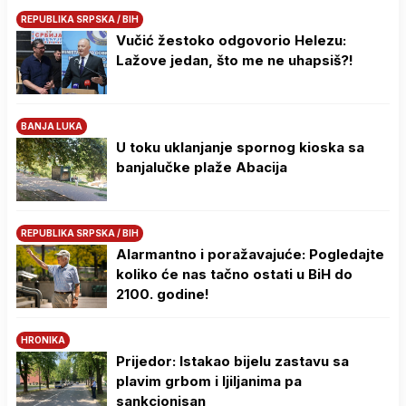
REPUBLIKA SRPSKA / BIH
Vučić žestoko odgovorio Helezu:
Lažove jedan, što me ne uhapsiš?!
BANJA LUKA
U toku uklanjanje spornog kioska sa
banjalučke plaže Abacija
REPUBLIKA SRPSKA / BIH
Alarmantno i poražavajuće: Pogledajte
koliko će nas tačno ostati u BiH do
2100. godine!
HRONIKA
Prijedor: Istakao bijelu zastavu sa
plavim grbom i ljiljanima pa
sankcionisan