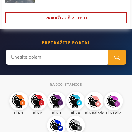
PRIKAŽI JOŠ VIJESTI
PRETRAŽITE PORTAL
Search
for:
RADIO STANICE
BiG 1
BiG 2
BiG 3
BiG 4
BiG Balade
BiG Folk