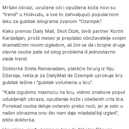
Mršavi obrazi, uvučene oči i opuštena koža novi su
“trend” u Holivudu, a sve to zahvaljujući popularnom
leku za gubitak kilograma zvanom “Ozempik”.
Kako prenosi Daily Mail, Skot Dizik, bivši partner Kortni
Kardašijan, prošli mesec je preplašio obožavatelje svojim
dramatičnim novim izgledom, ali čini se da i brojne druge
slavne osobe pate od istog problema ili jednostavno
slede trend.
Doktorka Smita Ramanadam, plastični hirurg iz Nju
Džersija, rekla je za DailyMail da Ozempik uzrokuje brz
gubitak težine i “gubitak volumena u licu”.
“Kada izgubimo masnoću na licu, vidimo znakove poput
udubljenijih obraza, opuštenije kože i obešenih crta lica.
Ponekad osoba deluje ostarelo preko noći, jer je salo u
našim obrazima ono što nam daje mladalačkiji izgled”,
ističe doktorka.