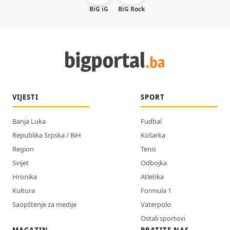
BiG iG
BiG Rock
VIJESTI
SPORT
Banja Luka
Fudbal
Republika Srpska / BiH
Košarka
Region
Tenis
Svijet
Odbojka
Hronika
Atletika
Kultura
Formula 1
Saopštenje za medije
Vaterpolo
Ostali sportovi