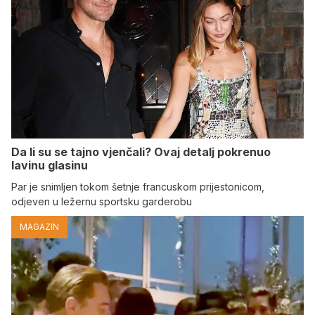
Da li su se tajno vjenčali? Ovaj detalj pokrenuo
lavinu glasinu
Par je snimljen tokom šetnje francuskom prijestonicom,
odjeven u ležernu sportsku garderobu
MAGAZIN