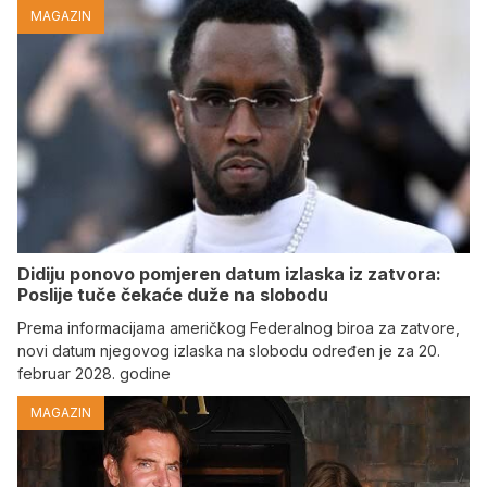
MAGAZIN
Didiju ponovo pomjeren datum izlaska iz zatvora:
Poslije tuče čekaće duže na slobodu
Prema informacijama američkog Federalnog biroa za zatvore,
novi datum njegovog izlaska na slobodu određen je za 20.
februar 2028. godine
MAGAZIN