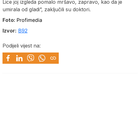
Lice joj izgleda pomalo mršavo, zapravo, kao da je
umirala od gladi”, zaključili su doktori.
Foto:
Profimedia
Izvor:
B92
Podijeli vijest na: