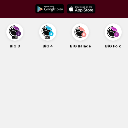
Skip
to
content
BiG 3
BiG 4
BiG Balade
BiG Folk