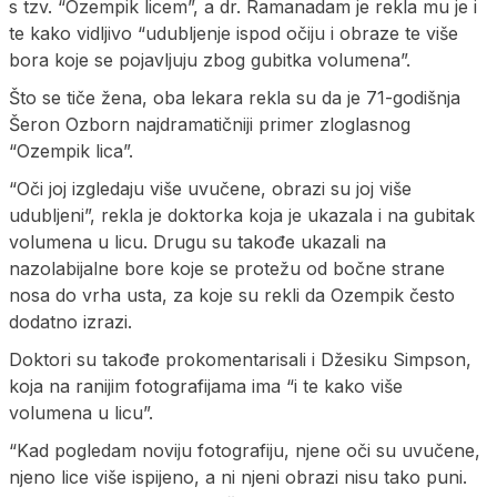
s tzv. “Ozempik licem”, a dr. Ramanadam je rekla mu je i
te kako vidljivo “udubljenje ispod očiju i obraze te više
bora koje se pojavljuju zbog gubitka volumena”.
Što se tiče žena, oba lekara rekla su da je 71-godišnja
Šeron Ozborn najdramatičniji primer zloglasnog
“Ozempik lica”.
“Oči joj izgledaju više uvučene, obrazi su joj više
udubljeni”, rekla je doktorka koja je ukazala i na gubitak
volumena u licu. Drugu su takođe ukazali na
nazolabijalne bore koje se protežu od bočne strane
nosa do vrha usta, za koje su rekli da Ozempik često
dodatno izrazi.
Doktori su takođe prokomentarisali i Džesiku Simpson,
koja na ranijim fotografijama ima “i te kako više
volumena u licu”.
“Kad pogledam noviju fotografiju, njene oči su uvučene,
njeno lice više ispijeno, a ni njeni obrazi nisu tako puni.