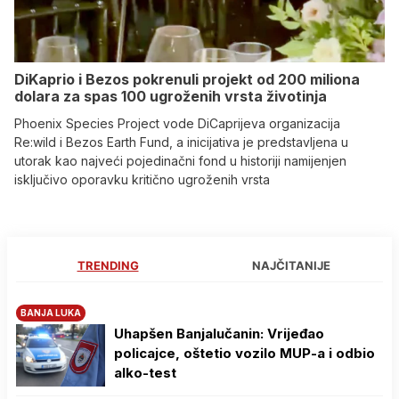
DiKaprio i Bezos pokrenuli projekt od 200 miliona
dolara za spas 100 ugroženih vrsta životinja
Phoenix Species Project vode DiCaprijeva organizacija
Re:wild i Bezos Earth Fund, a inicijativa je predstavljena u
utorak kao najveći pojedinačni fond u historiji namijenjen
isključivo oporavku kritično ugroženih vrsta
TRENDING
NAJČITANIJE
BANJA LUKA
Uhapšen Banjalučanin: Vrijeđao
policajce, oštetio vozilo MUP-a i odbio
alko-test