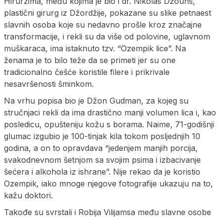
Hirurzima, među kojima je bio i dr. Nikolas Džouns,
plastični girurg iz Džordžije, pokazane su slike petnaest
slavnih osoba koje su nedavno prošle kroz značajne
transformacije, i rekli su da više od polovine, uglavnom
muškaraca, ima istaknuto tzv. “Ozempik lice”. Na
ženama je to bilo teže da se primeti jer su one
tradicionalno češće koristile filere i prikrivale
nesavršenosti šminkom.
Na vrhu popisa bio je Džon Gudman, za kojeg su
stručnjaci rekli da ima drastično manji volumen lica i, kao
posledicu, opušteniju kožu s borama. Naime, 71-godišnji
glumac izgubio je 100-tinjak kila tokom posljednjih 10
godina, a on to opravdava “jedenjem manjih porcija,
svakodnevnom šetnjom sa svojim psima i izbacivanje
šećera i alkohola iz ishrane”. Nije rekao da je koristio
Ozempik, iako mnoge njegove fotografije ukazuju na to,
kažu doktori.
Takođe su svrstali i Robija Vilijamsa među slavne osobe