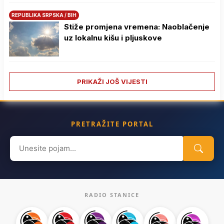
REPUBLIKA SRPSKA / BIH
Stiže promjena vremena: Naoblačenje
uz lokalnu kišu i pljuskove
PRIKAŽI JOŠ VIJESTI
PRETRAŽITE PORTAL
Search
for:
RADIO STANICE