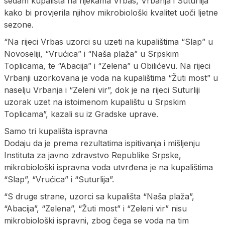
sedam kupališta na rijekama Vrbas, Vrbanja i Suturlija
kako bi provjerila njihov mikrobiološki kvalitet uoči ljetne
sezone.
“Na rijeci Vrbas uzorci su uzeti na kupalištima “Slap” u
Novoseliji, “Vrućica” i “Naša plaža” u Srpskim
Toplicama, te “Abacija” i “Zelena” u Obilićevu. Na rijeci
Vrbanji uzorkovana je voda na kupalištima “Žuti most” u
naselju Vrbanja i “Zeleni vir”, dok je na rijeci Suturliji
uzorak uzet na istoimenom kupalištu u Srpskim
Toplicama”, kazali su iz Gradske uprave.
Samo tri kupališta ispravna
Dodaju da je prema rezultatima ispitivanja i mišljenju
Instituta za javno zdravstvo Republike Srpske,
mikrobiološki ispravna voda utvrđena je na kupalištima
“Slap”, “Vrućica” i “Suturlija”.
“S druge strane, uzorci sa kupališta “Naša plaža”,
“Abacija”, “Zelena”, “Žuti most” i “Zeleni vir” nisu
mikrobiološki ispravni, zbog čega se voda na tim