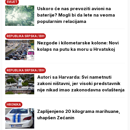
SVIJET
Uskoro će nas prevoziti avioni na
baterije? Mogli bi da lete na veoma
popularnim relacijama
REPUBLIKA SRPSKA / BIH
Nezgode i kilometarske kolone: Novi
kolaps na putu ka moru u Hrvatskoj
REPUBLIKA SRPSKA / BIH
Autori sa Harvarda: Svi nametnuti
zakoni ništavni, jer visoki predstavnik
nije nikad imao zakonodavna ovlaštenja
HRONIKA
Zaplijenjeno 20 kilograma marihuane,
uhapšen Zećanin