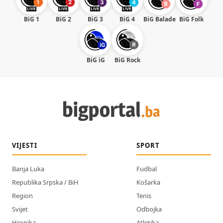
BiG 1
BiG 2
BiG 3
BiG 4
BiG Balade
BiG Folk
BiG iG
BiG Rock
VIJESTI
SPORT
Banja Luka
Fudbal
Republika Srpska / BiH
Košarka
Region
Tenis
Svijet
Odbojka
Hronika
Atletika