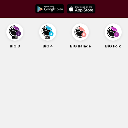
Skip
to
content
BiG 3
BiG 4
BiG Balade
BiG Folk