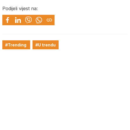
Podijeli vijest na:
#Trending
#U trendu