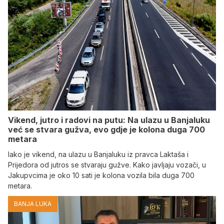
Vikend, jutro i radovi na putu: Na ulazu u Banjaluku
već se stvara gužva, evo gdje je kolona duga 700
metara
Iako je vikend, na ulazu u Banjaluku iz pravca Laktaša i
Prijedora od jutros se stvaraju gužve. Kako javljaju vozači, u
Jakupvcima je oko 10 sati je kolona vozila bila duga 700
metara.
BANJA LUKA