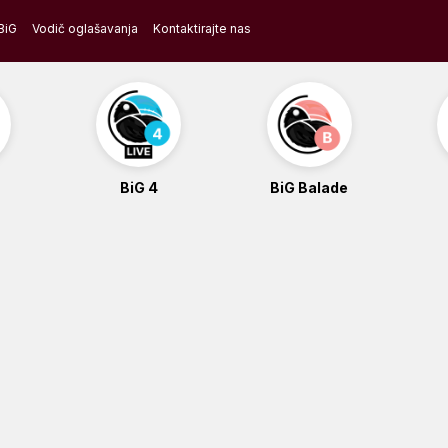
BiG
Vodič oglašavanja
Kontaktirajte nas
BiG 4
BiG Balade