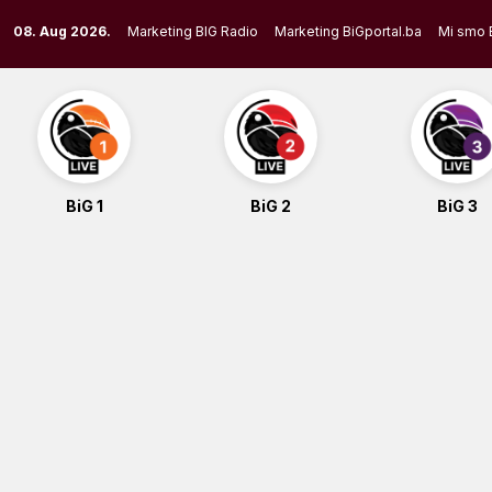
Skip
08. Aug 2026.
Marketing BIG Radio
Marketing BiGportal.ba
Mi smo 
to
content
BiG 1
BiG 2
BiG 3