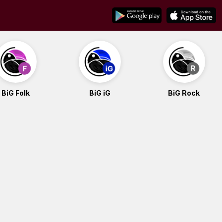
BiG Folk
BiG iG
BiG Rock