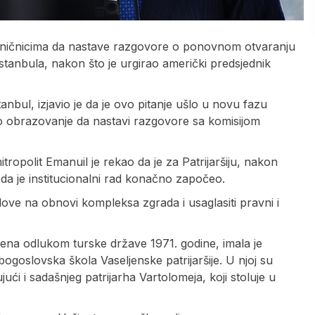
vaničnicima da nastave razgovore o ponovnom otvaranju
stanbula, nakon što je urgirao američki predsjednik
anbul, izjavio je da je ovo pitanje ušlo u novu fazu
o obrazovanje da nastavi razgovore sa komisijom
tropolit Emanuil je rekao da je za Patrijaršiju, nakon
 da je institucionalni rad konačno započeo.
adove na obnovi kompleksa zgrada i usaglasiti pravni i
ena odlukom turske države 1971. godine, imala je
ogoslovska škola Vaseljenske patrijaršije. U njoj su
ći i sadašnjeg patrijarha Vartolomeja, koji stoluje u