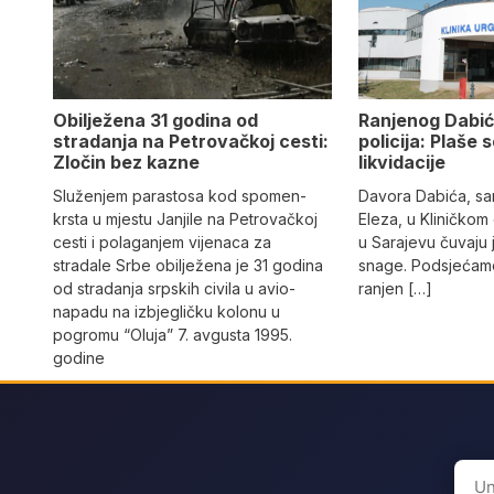
Obilježena 31 godina od
Ranjenog Dabić
stradanja na Petrovačkoj cesti:
policija: Plaše 
Zločin bez kazne
likvidacije
Služenjem parastosa kod spomen-
Davora Dabića, sa
krsta u mjestu Janjile na Petrovačkoj
Eleza, u Kliničkom
cesti i polaganjem vijenaca za
u Sarajevu čuvaju 
stradale Srbe obilježena je 31 godina
snage. Podsjećamo
od stradanja srpskih civila u avio-
ranjen […]
napadu na izbjegličku kolonu u
pogromu “Oluja” 7. avgusta 1995.
godine
Sear