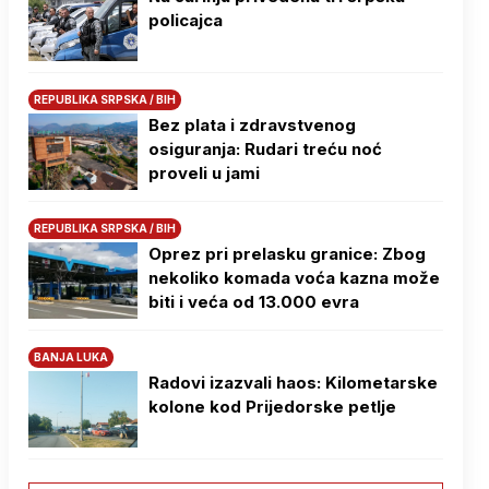
policajca
REPUBLIKA SRPSKA / BIH
Bez plata i zdravstvenog
osiguranja: Rudari treću noć
proveli u jami
REPUBLIKA SRPSKA / BIH
Oprez pri prelasku granice: Zbog
nekoliko komada voća kazna može
biti i veća od 13.000 evra
BANJA LUKA
Radovi izazvali haos: Kilometarske
kolone kod Prijedorske petlje