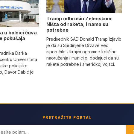
Tramp odbrusio Zelenskom:
Ništa od raketa, i nama su
potrebne
a u bolnici čuva
se pokušaja
Predsednik SAD Donald Tramp izjavio
je da su Sjedinjene Države već
isporučile Ukrajini ogromne količine
radnika Darka
naoružanja i municije, dodajući da su
 centru Univerziteta
rakete potrebne i američkoj vojsci.
jake policijske
, Davor Dabić je
PRETRAŽITE PORTAL
ch