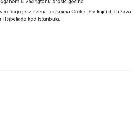
doganom u Vašingtonu prošle godine.
eć dugo je izložena pritiscima Grčke, Sjedinjenih Država
 Hejbeliada kod Istanbula.