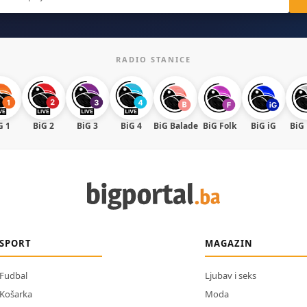
RADIO STANICE
G 1
BiG 2
BiG 3
BiG 4
BiG Balade
BiG Folk
BiG iG
BiG
SPORT
MAGAZIN
Fudbal
Ljubav i seks
Košarka
Moda