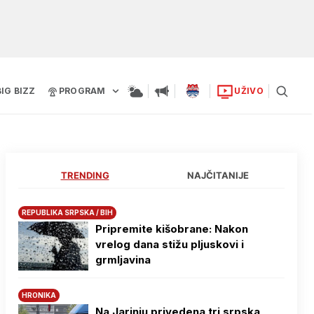
BIG BIZZ
PROGRAM
UŽIVO
TRENDING
NAJČITANIJE
REPUBLIKA SRPSKA / BIH
Pripremite kišobrane: Nakon
vrelog dana stižu pljuskovi i
grmljavina
HRONIKA
Na Јarinju privedena tri srpska