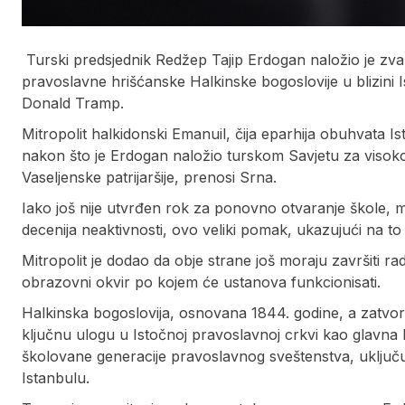
Turski predsjednik Redžep Tajip Erdogan naložio je z
pravoslavne hrišćanske Halkinske bogoslovije u blizini I
Donald Tramp.
Mitropolit halkidonski Emanuil, čija eparhija obuhvata Ist
nakon što je Erdogan naložio turskom Savjetu za visok
Vaseljenske patrijaršije, prenosi Srna.
Iako još nije utvrđen rok za ponovno otvaranje škole, mi
decenija neaktivnosti, ovo veliki pomak, ukazujući na to
Mitropolit je dodao da obje strane još moraju završiti r
obrazovni okvir po kojem će ustanova funkcionisati.
Halkinska bogoslovija, osnovana 1844. godine, a zatvor
ključnu ulogu u Istočnoj pravoslavnoj crkvi kao glavna b
školovane generacije pravoslavnog sveštenstva, uključuju
Istanbulu.