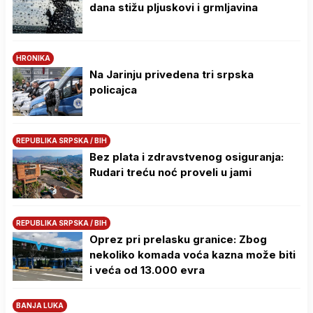
dana stižu pljuskovi i grmljavina
HRONIKA
Na Јarinju privedena tri srpska
policajca
REPUBLIKA SRPSKA / BIH
Bez plata i zdravstvenog osiguranja:
Rudari treću noć proveli u jami
REPUBLIKA SRPSKA / BIH
Oprez pri prelasku granice: Zbog
nekoliko komada voća kazna može biti
i veća od 13.000 evra
BANJA LUKA