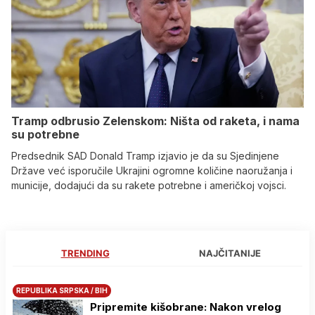
Tramp odbrusio Zelenskom: Ništa od raketa, i nama
su potrebne
Predsednik SAD Donald Tramp izjavio je da su Sjedinjene
Države već isporučile Ukrajini ogromne količine naoružanja i
municije, dodajući da su rakete potrebne i američkoj vojsci.
TRENDING
NAJČITANIJE
REPUBLIKA SRPSKA / BIH
Pripremite kišobrane: Nakon vrelog