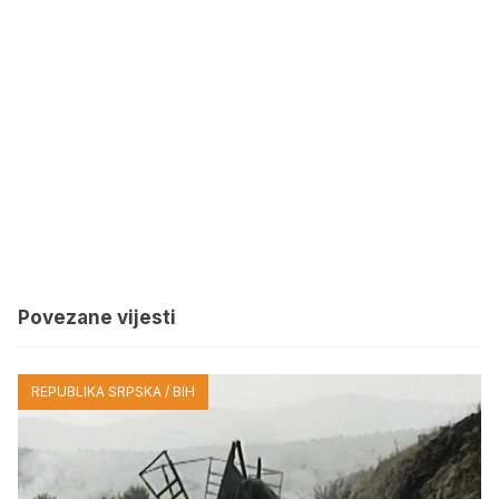
Povezane vijesti
REPUBLIKA SRPSKA / BIH