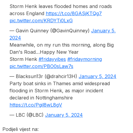
Storm Henk leaves flooded homes and roads
across England
https://t.co/8GASjKTQg7
pic.twitter.com/KRDYTi0LxG
— Gavin Quinney (@GavinQuinney)
January 5,
2024
Meanwhile, on my run this morning, along Big
Dan's Road…Happy New Year
Storm Henk
#fridayvibes
#fridaymorning
pic.twitter.com/PBO0sLaw7s
— Blacksun13r (@drahcir13H)
January 5, 2024
Party boat sinks in Thames amid widespread
flooding in Storm Henk, as major incident
declared in Nottinghamshire
https://t.co/Pgil8wL8gV
— LBC (@LBC)
January 5, 2024
Podijeli vijest na: