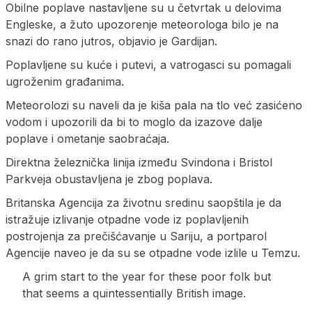
Obilne poplave nastavljene su u četvrtak u delovima
Engleske, a žuto upozorenje meteorologa bilo je na
snazi do rano jutros, objavio je Gardijan.
Poplavljene su kuće i putevi, a vatrogasci su pomagali
ugroženim građanima.
Meteorolozi su naveli da je kiša pala na tlo već zasićeno
vodom i upozorili da bi to moglo da izazove dalje
poplave i ometanje saobraćaja.
Direktna železnička linija između Svindona i Bristol
Parkveja obustavljena je zbog poplava.
Britanska Agencija za životnu sredinu saopštila je da
istražuje izlivanje otpadne vode iz poplavljenih
postrojenja za prečišćavanje u Sariju, a portparol
Agencije naveo je da su se otpadne vode izlile u Temzu.
A grim start to the year for these poor folk but
that seems a quintessentially British image.