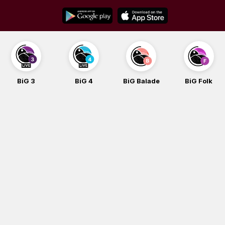
Skip
to
content
BiG 3
BiG 4
BiG Balade
BiG Folk