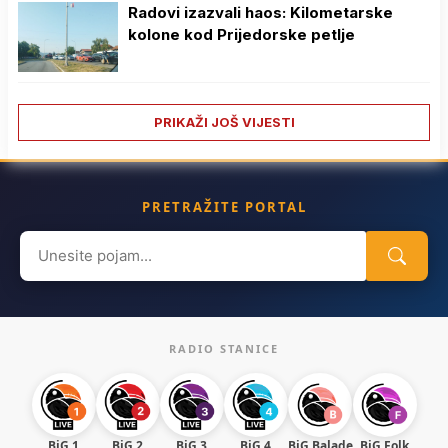
Radovi izazvali haos: Kilometarske
kolone kod Prijedorske petlje
PRIKAŽI JOŠ VIJESTI
PRETRAŽITE PORTAL
Search
for:
RADIO STANICE
BiG 1
BiG 2
BiG 3
BiG 4
BiG Balade
BiG Folk