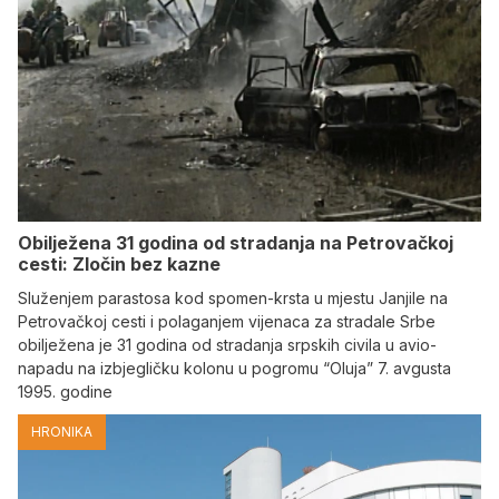
Obilježena 31 godina od stradanja na Petrovačkoj
cesti: Zločin bez kazne
Služenjem parastosa kod spomen-krsta u mjestu Janjile na
Petrovačkoj cesti i polaganjem vijenaca za stradale Srbe
obilježena je 31 godina od stradanja srpskih civila u avio-
napadu na izbjegličku kolonu u pogromu “Oluja” 7. avgusta
1995. godine
HRONIKA