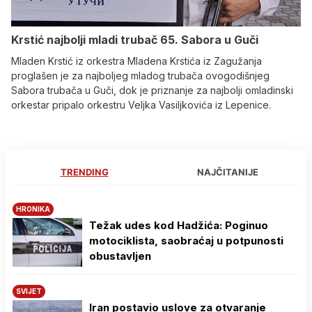
Krstić najbolji mladi trubač 65. Sabora u Guči
Mladen Krstić iz orkestra Mladena Krstića iz Zagužanja
proglašen je za najboljeg mladog trubača ovogodišnjeg
Sabora trubača u Guči, dok je priznanje za najbolji omladinski
orkestar pripalo orkestru Veljka Vasiljkovića iz Lepenice.
TRENDING
NAJČITANIJE
HRONIKA
Težak udes kod Hadžića: Poginuo
motociklista, saobraćaj u potpunosti
obustavljen
SVIJET
Iran postavio uslove za otvaranje