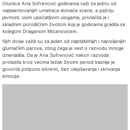
Glumica Ana Sofrenović godinama važi za jednu od
najtalentovanijih umetnica domaće scene, a pažnju
javnosti, osim upečatljivim ulogama, privlačila je i
skladnim porodičnim životom koji je godinama gradila sa
kolegom Draganom Mićanovićem.
Njih dvoje važili su za jedan od najstabilnijih i najvoljenijih
glumačkih parova, zbog čega je vest o razvodu mnoge
iznenadila. Da je Ana Sofrenović nakon razvoda
prolazila kroz veoma težak životni period kasnije je
govorila potpuno iskreno, bez ulepšavanja i skrivanja
emocija.