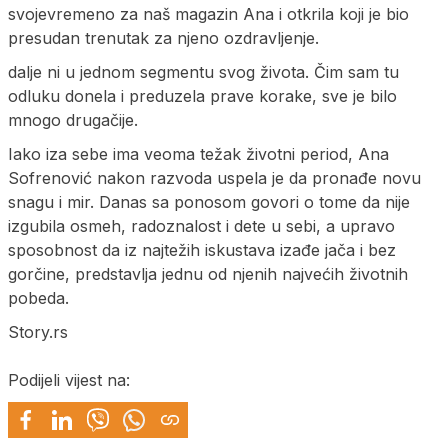
svojevremeno za naš magazin Ana i otkrila koji je bio
presudan trenutak za njeno ozdravljenje.
dalje ni u jednom segmentu svog života. Čim sam tu
odluku donela i preduzela prave korake, sve je bilo
mnogo drugačije.
Iako iza sebe ima veoma težak životni period, Ana
Sofrenović nakon razvoda uspela je da pronađe novu
snagu i mir. Danas sa ponosom govori o tome da nije
izgubila osmeh, radoznalost i dete u sebi, a upravo
sposobnost da iz najtežih iskustava izađe jača i bez
gorčine, predstavlja jednu od njenih najvećih životnih
pobeda.
Story.rs
Podijeli vijest na: