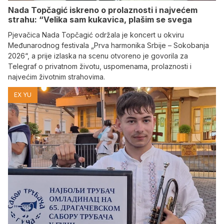
Nada Topčagić iskreno o prolaznosti i najvećem
strahu: “Velika sam kukavica, plašim se svega
​Pjevačica Nada Topčagić održala je koncert u okviru
Međunarodnog festivala „Prva harmonika Srbije – Sokobanja
2026“, a prije izlaska na scenu otvoreno je govorila za
Telegraf o privatnom životu, uspomenama, prolaznosti i
najvećim životnim strahovima.
EX YU