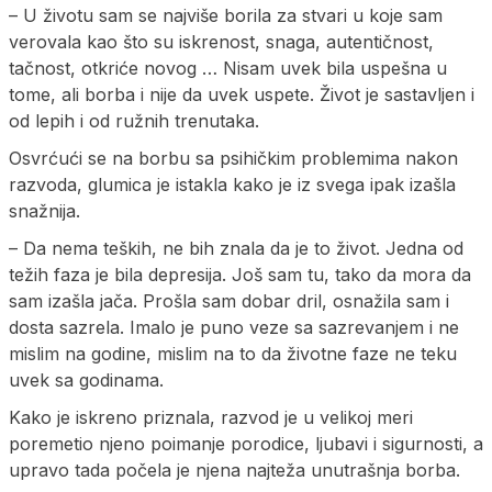
– U životu sam se najviše borila za stvari u koje sam
verovala kao što su iskrenost, snaga, autentičnost,
tačnost, otkriće novog … Nisam uvek bila uspešna u
tome, ali borba i nije da uvek uspete. Život je sastavljen i
od lepih i od ružnih trenutaka.
Osvrćući se na borbu sa psihičkim problemima nakon
razvoda, glumica je istakla kako je iz svega ipak izašla
snažnija.
– Da nema teških, ne bih znala da je to život. Jedna od
težih faza je bila depresija. Još sam tu, tako da mora da
sam izašla jača. Prošla sam dobar dril, osnažila sam i
dosta sazrela. Imalo je puno veze sa sazrevanjem i ne
mislim na godine, mislim na to da životne faze ne teku
uvek sa godinama.
Kako je iskreno priznala, razvod je u velikoj meri
poremetio njeno poimanje porodice, ljubavi i sigurnosti, a
upravo tada počela je njena najteža unutrašnja borba.