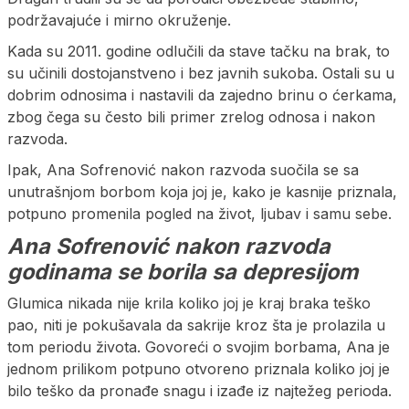
podržavajuće i mirno okruženje.
Kada su 2011. godine odlučili da stave tačku na brak, to
su učinili dostojanstveno i bez javnih sukoba. Ostali su u
dobrim odnosima i nastavili da zajedno brinu o ćerkama,
zbog čega su često bili primer zrelog odnosa i nakon
razvoda.
Ipak, Ana Sofrenović nakon razvoda suočila se sa
unutrašnjom borbom koja joj je, kako je kasnije priznala,
potpuno promenila pogled na život, ljubav i samu sebe.
Ana Sofrenović nakon razvoda
godinama se borila sa depresijom
Glumica nikada nije krila koliko joj je kraj braka teško
pao, niti je pokušavala da sakrije kroz šta je prolazila u
tom periodu života. Govoreći o svojim borbama, Ana je
jednom prilikom potpuno otvoreno priznala koliko joj je
bilo teško da pronađe snagu i izađe iz najtežeg perioda.