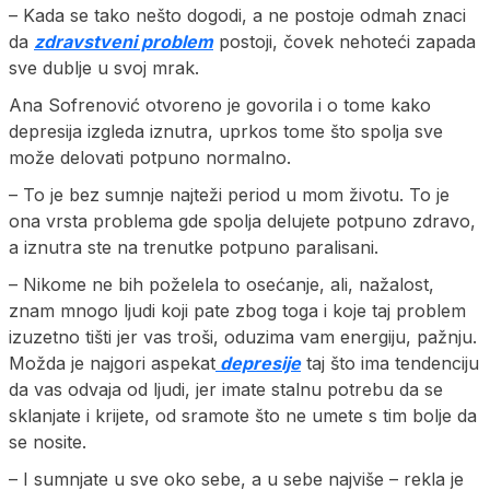
– Kada se tako nešto dogodi, a ne postoje odmah znaci
da
zdravstveni problem
postoji, čovek nehoteći zapada
sve dublje u svoj mrak.
Ana Sofrenović otvoreno je govorila i o tome kako
depresija izgleda iznutra, uprkos tome što spolja sve
može delovati potpuno normalno.
– To je bez sumnje najteži period u mom životu. To je
ona vrsta problema gde spolja delujete potpuno zdravo,
a iznutra ste na trenutke potpuno paralisani.
– Nikome ne bih poželela to osećanje, ali, nažalost,
znam mnogo ljudi koji pate zbog toga i koje taj problem
izuzetno tišti jer vas troši, oduzima vam energiju, pažnju.
Možda je najgori aspekat
depresije
taj što ima tendenciju
da vas odvaja od ljudi, jer imate stalnu potrebu da se
sklanjate i krijete, od sramote što ne umete s tim bolje da
se nosite.
– I sumnjate u sve oko sebe, a u sebe najviše – rekla je