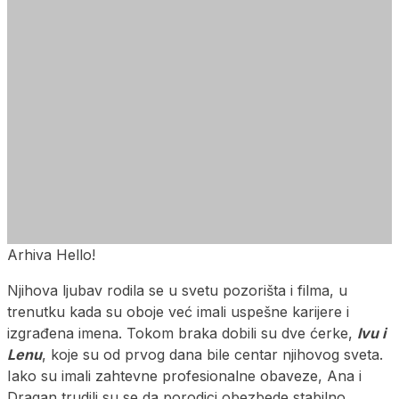
Arhiva Hello!
Njihova ljubav rodila se u svetu pozorišta i filma, u
trenutku kada su oboje već imali uspešne karijere i
izgrađena imena. Tokom braka dobili su dve ćerke,
Ivu i
Lenu
, koje su od prvog dana bile centar njihovog sveta.
Iako su imali zahtevne profesionalne obaveze, Ana i
Dragan trudili su se da porodici obezbede stabilno,