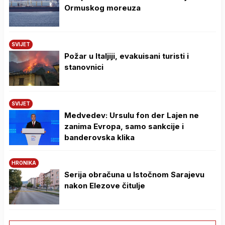
Ormuskog moreuza
SVIJET
Požar u Italjiji, evakuisani turisti i
stanovnici
SVIJET
Medvedev: Ursulu fon der Lajen ne
zanima Evropa, samo sankcije i
banderovska klika
HRONIKA
Serija obračuna u Istočnom Sarajevu
nakon Elezove čitulje