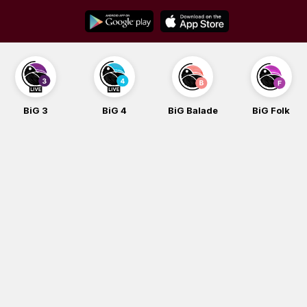
Skip
to
content
BiG 4
BiG Balade
BiG Folk
BiG iG