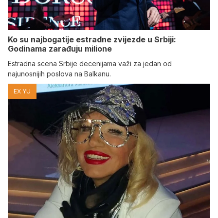
Ko su najbogatije estradne zvijezde u Srbiji:
Godinama zarađuju milione
Estradna scena Srbije decenijama važi za jedan od
najunosnijih poslova na Balkanu.
EX YU