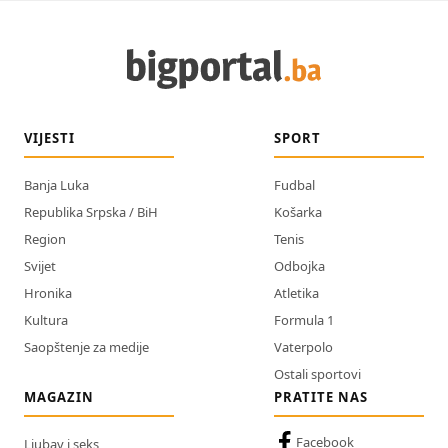
VIJESTI
SPORT
Banja Luka
Fudbal
Republika Srpska / BiH
Košarka
Region
Tenis
Svijet
Odbojka
Hronika
Atletika
Kultura
Formula 1
Saopštenje za medije
Vaterpolo
Ostali sportovi
MAGAZIN
PRATITE NAS
Facebook
Ljubav i seks