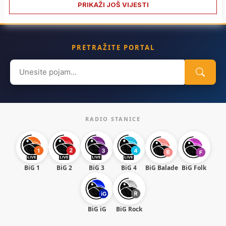
PRIKAŽI JOŠ VIJESTI
PRETRAŽITE PORTAL
Search
for:
RADIO STANICE
BiG 1
BiG 2
BiG 3
BiG 4
BiG Balade
BiG Folk
BiG iG
BiG Rock