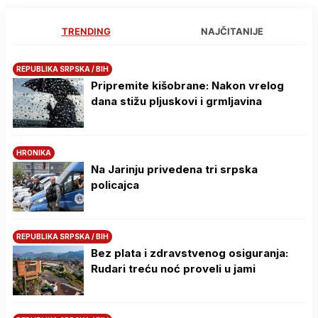
TRENDING
NAJČITANIJE
REPUBLIKA SRPSKA / BIH
Pripremite kišobrane: Nakon vrelog
dana stižu pljuskovi i grmljavina
HRONIKA
Na Јarinju privedena tri srpska
policajca
REPUBLIKA SRPSKA / BIH
Bez plata i zdravstvenog osiguranja:
Rudari treću noć proveli u jami