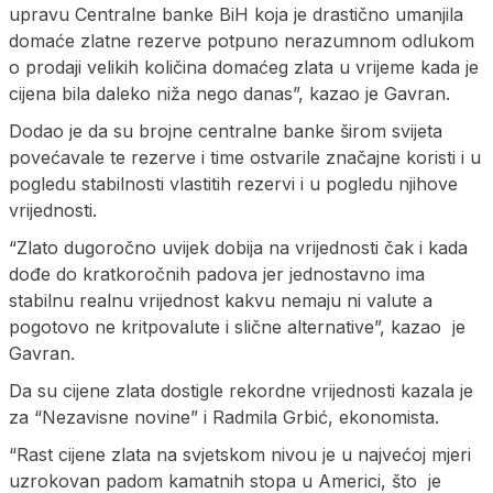
upravu Centralne banke BiH koja je drastično umanjila
domaće zlatne rezerve potpuno nerazumnom odlukom
o prodaji velikih količina domaćeg zlata u vrijeme kada je
cijena bila daleko niža nego danas”, kazao je Gavran.
Dodao je da su brojne centralne banke širom svijeta
povećavale te rezerve i time ostvarile značajne koristi i u
pogledu stabilnosti vlastitih rezervi i u pogledu njihove
vrijednosti.
“Zlato dugoročno uvijek dobija na vrijednosti čak i kada
dođe do kratkoročnih padova jer jednostavno ima
stabilnu realnu vrijednost kakvu nemaju ni valute a
pogotovo ne kritpovalute i slične alternative”, kazao je
Gavran.
Da su cijene zlata dostigle rekordne vrijednosti kazala je
za “Nezavisne novine” i Radmila Grbić, ekonomista.
“Rast cijene zlata na svjetskom nivou je u najvećoj mjeri
uzrokovan padom kamatnih stopa u Americi, što je