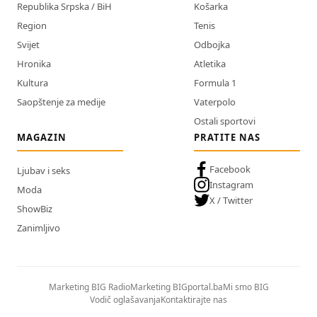
Republika Srpska / BiH
Košarka
Region
Tenis
Svijet
Odbojka
Hronika
Atletika
Kultura
Formula 1
Saopštenje za medije
Vaterpolo
Ostali sportovi
MAGAZIN
PRATITE NAS
Facebook
Ljubav i seks
Instagram
Moda
X / Twitter
ShowBiz
Zanimljivo
Marketing BIG Radio
Marketing BIGportal.ba
Mi smo BIG
Vodič oglašavanja
Kontaktirajte nas