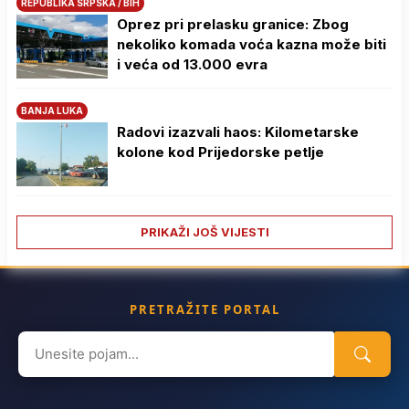
REPUBLIKA SRPSKA / BIH
Oprez pri prelasku granice: Zbog
nekoliko komada voća kazna može biti
i veća od 13.000 evra
BANJA LUKA
Radovi izazvali haos: Kilometarske
kolone kod Prijedorske petlje
PRIKAŽI JOŠ VIJESTI
PRETRAŽITE PORTAL
Search
for: