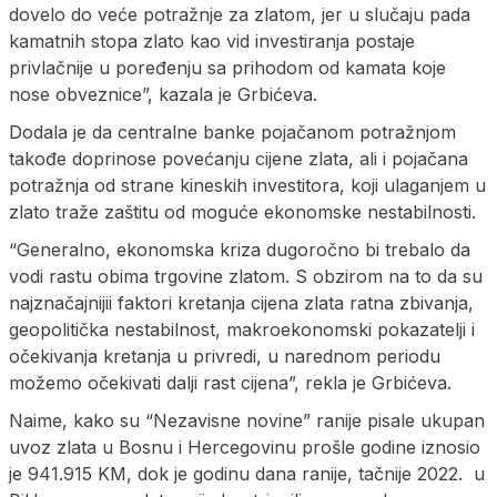
dovelo do veće potražnje za zlatom, jer u slučaju pada
kamatnih stopa zlato kao vid investiranja postaje
privlačnije u poređenju sa prihodom od kamata koje
nose obveznice”, kazala je Grbićeva.
Dodala je da centralne banke pojačanom potražnjom
takođe doprinose povećanju cijene zlata, ali i pojačana
potražnja od strane kineskih investitora, koji ulaganjem u
zlato traže zaštitu od moguće ekonomske nestabilnosti.
“Generalno, ekonomska kriza dugoročno bi trebalo da
vodi rastu obima trgovine zlatom. S obzirom na to da su
najznačajnijii faktori kretanja cijena zlata ratna zbivanja,
geopolitička nestabilnost, makroekonomski pokazatelji i
očekivanja kretanja u privredi, u narednom periodu
možemo očekivati dalji rast cijena”, rekla je Grbićeva.
Naime, kako su “Nezavisne novine” ranije pisale ukupan
uvoz zlata u Bosnu i Hercegovinu prošle godine iznosio
je 941.915 KM, dok je godinu dana ranije, tačnije 2022. u