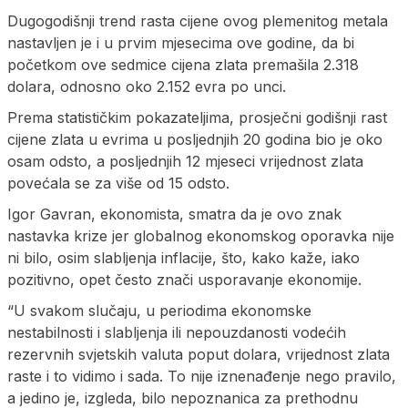
Dugogodišnji trend rasta cijene ovog plemenitog metala
nastavljen je i u prvim mjesecima ove godine, da bi
početkom ove sedmice cijena zlata premašila 2.318
dolara, odnosno oko 2.152 evra po unci.
Prema statističkim pokazateljima, prosječni godišnji rast
cijene zlata u evrima u posljednjih 20 godina bio je oko
osam odsto, a posljednjih 12 mjeseci vrijednost zlata
povećala se za više od 15 odsto.
Igor Gavran, ekonomista, smatra da je ovo znak
nastavka krize jer globalnog ekonomskog oporavka nije
ni bilo, osim slabljenja inflacije, što, kako kaže, iako
pozitivno, opet često znači usporavanje ekonomije.
“U svakom slučaju, u periodima ekonomske
nestabilnosti i slabljenja ili nepouzdanosti vodećih
rezervnih svjetskih valuta poput dolara, vrijednost zlata
raste i to vidimo i sada. To nije iznenađenje nego pravilo,
a jedino je, izgleda, bilo nepoznanica za prethodnu