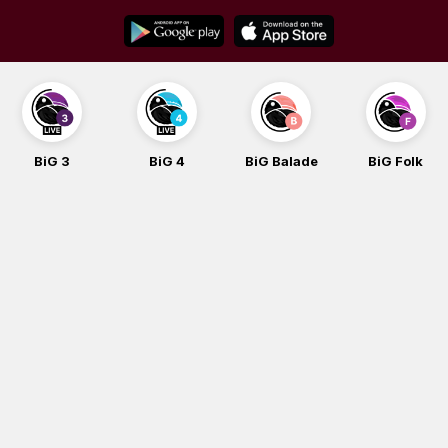
Skip
to
content
BiG 3
BiG 4
BiG Balade
BiG Folk