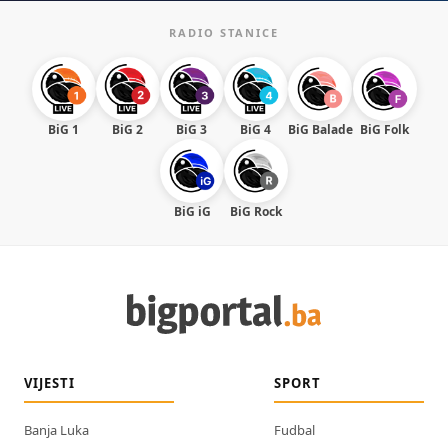
RADIO STANICE
BiG 1
BiG 2
BiG 3
BiG 4
BiG Balade
BiG Folk
BiG iG
BiG Rock
VIJESTI
SPORT
Banja Luka
Fudbal