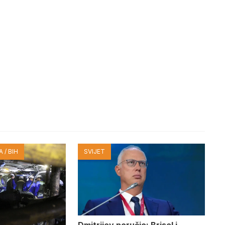
 / BIH
SVIJET
Dmitrijev poručio: Brisel i