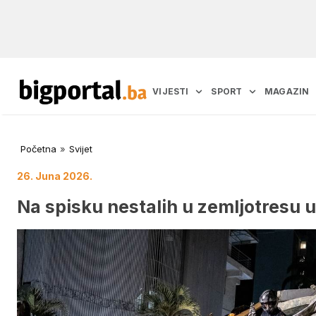
VIJESTI
SPORT
MAGAZIN
Početna
»
Svijet
26. Juna 2026.
Na spisku nestalih u zemljotresu u