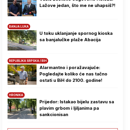
Lažove jedan, što me ne uhapsiš?!
BANJA LUKA
U toku uklanjanje spornog kioska
sa banjalučke plaže Abacija
REPUBLIKA SRPSKA / BIH
Alarmantno i poražavajuće:
Pogledajte koliko će nas tačno
ostati u BiH do 2100. godine!
HRONIKA
Prijedor: Istakao bijelu zastavu sa
plavim grbom i ljiljanima pa
sankcionisan