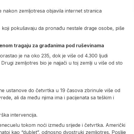
e nakon zemljotresa objavila internet stranica
ce koji pokušavaju da pronađu nestale drage osobe, piše
remenom tragaju za građanima pod ruševinama
orastao je na oko 235, dok je više od 4.300 ljudi
Drugi zemljotres bio je najjači u toj zemlji u više od sto
ene ustanove do četvrtka u 19 časova zbrinule više od
rede, ali da među njima ima i pacijenata sa teškim i
ška intervencija.
 Venecuelu tokom noći između srijede i četvrtka. Američki
znatoj kao “dublet”, odnosno dvostruki zemljotres. Poslije