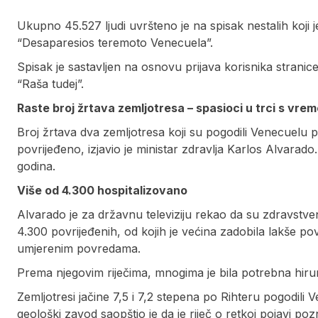
Ukupno 45.527 ljudi uvršteno je na spisak nestalih koji j
“Desaparesios teremoto Venecuela”.
Spisak je sastavljen na osnovu prijava korisnika strani
“Raša tudej”.
Raste broj žrtava zemljotresa – spasioci u trci s v
Broj žrtava dva zemljotresa koji su pogodili Venecuelu p
povrijeđeno, izjavio je ministar zdravlja Karlos Alvarado. 
godina.
Više od 4.300 hospitalizovano
Alvarado je za državnu televiziju rekao da su zdravstv
4.300 povrijeđenih, od kojih je većina zadobila lakše pov
umjerenim povredama.
Prema njegovim riječima, mnogima je bila potrebna hirur
Zemljotresi jačine 7,5 i 7,2 stepena po Rihteru pogodili
geološki zavod saopštio je da je riječ o retkoj pojavi po