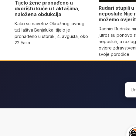
Tijelo žene pronađeno u
Rudari stupili u
dvorištu kuće u Laktašima,
neposluh: Nije
naložena obdukcija
možemo ovjeriti
Kako su naveli iz Okružnog javnog
Radnici Rudnika m
tužilaštva Banjaluka, tijelo je
jutros su ponovo st
pronađeno u utorak, 4. avgusta, oko
neposluh, a razlo
22 časa
ovjere zdravstveni
svoje porodice
Sear
for: