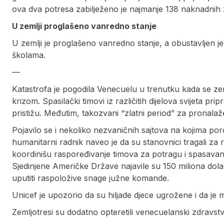
ova dva potresa zabilježeno je najmanje 138 naknadnih 
U zemlji proglašeno vanredno stanje
U zemlji je proglašeno vanredno stanje, a obustavljen je
školama.
—
Katastrofa je pogodila Venecuelu u trenutku kada se ze
krizom. Spasilački timovi iz različitih dijelova svijeta 
pristižu. Međutim, takozvani “zlatni period” za pronalažen
Pojavilo se i nekoliko nezvaničnih sajtova na kojima porod
humanitarni radnik naveo je da su stanovnici tragali za 
koordinišu raspoređivanje timova za potragu i spasavan
Sjedinjene Američke Države najavile su 150 miliona dola
uputiti raspoložive snage južne komande.
Unicef je upozorio da su hiljade djece ugrožene i da 
Zemljotresi su dodatno opteretili venecuelanski zdravstve