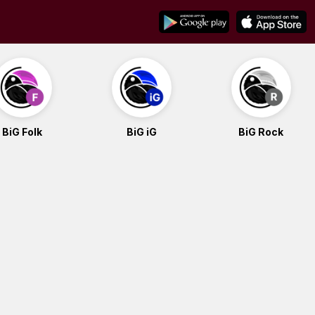
BiG Folk
BiG iG
BiG Rock