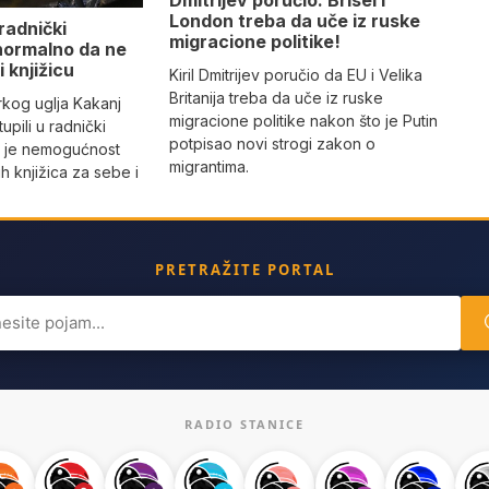
London treba da uče iz ruske
 radnički
migracione politike!
 normalno da ne
 knjižicu
Kiril Dmitrijev poručio da EU i Velika
Britanija treba da uče iz ruske
rkog uglja Kakanj
migracione politike nakon što je Putin
upili u radnički
potpisao novi strogi zakon o
g je nemogućnost
migrantima.
h knjižica za sebe i
PRETRAŽITE PORTAL
ch
RADIO STANICE