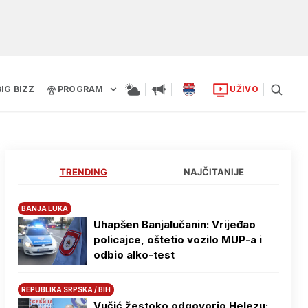
BIG BIZZ
PROGRAM
UŽIVO
TRENDING
NAJČITANIJE
BANJA LUKA
Uhapšen Banjalučanin: Vrijeđao
policajce, oštetio vozilo MUP-a i
odbio alko-test
REPUBLIKA SRPSKA / BIH
Vučić žestoko odgovorio Helezu: