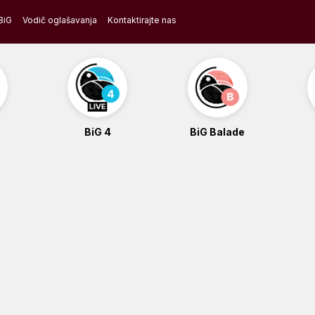
BiG
Vodič oglašavanja
Kontaktirajte nas
BiG 4
BiG Balade