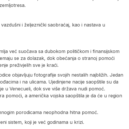
zemljotresa.
 vazdušni i željeznički saobraćaj, kao i nastava u
mlja već suočava sa dubokom političkom i finansijskom
pripremaju se za dolazak, dok obećanja o stranoj pomoći
je preživjelih sve je kraći.
ice objavljuju fotografije svojih nestalih najbližih. Јedan
rođacima i na ulicama. Ujedinjene nacije saopštile su da
je u Venecueli, dok sve više država nudi pomoć.
ra pomoći, a američka vojska saopštila je da će u region
je mnogim porodicama neophodna hitna pomoć.
ni sistem, koji je već godinama u krizi.