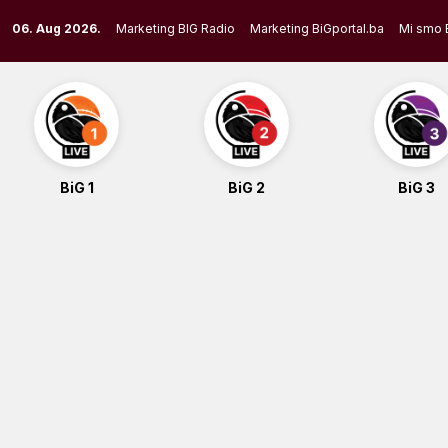
Skip
06. Aug 2026.
Marketing BIG Radio
Marketing BiGportal.ba
Mi smo 
to
content
BiG 1
BiG 2
BiG 3