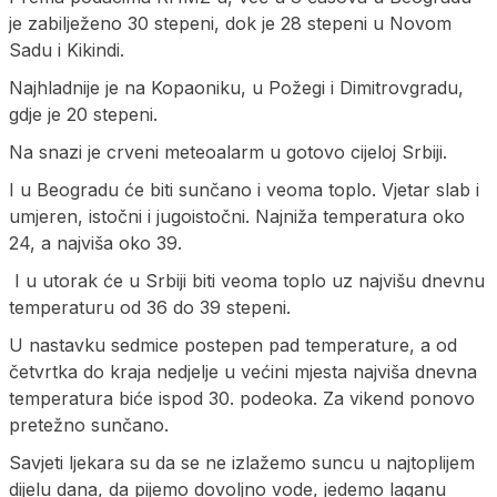
je zabilježeno 30 stepeni, dok je 28 stepeni u Novom
Sadu i Kikindi.
Najhladnije je na Kopaoniku, u Požegi i Dimitrovgradu,
gdje je 20 stepeni.
Na snazi je crveni meteoalarm u gotovo cijeloj Srbiji.
I u Beogradu će biti sunčano i veoma toplo. Vjetar slab i
umjeren, istočni i jugoistočni. Najniža temperatura oko
24, a najviša oko 39.
I u utorak će u Srbiji biti veoma toplo uz najvišu dnevnu
temperaturu od 36 do 39 stepeni.
U nastavku sedmice postepen pad temperature, a od
četvrtka do kraja nedjelje u većini mjesta najviša dnevna
temperatura biće ispod 30. podeoka. Za vikend ponovo
pretežno sunčano.
Savjeti ljekara su da se ne izlažemo suncu u najtoplijem
dijelu dana, da pijemo dovoljno vode, jedemo laganu