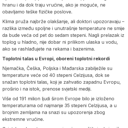
hranu i da dok traju vrućine, ako je moguće, ne
obavljamo teške fizičke poslove.
Klima pruža najbrže olakšanje, ali doktori upozoravaju –
razlika između spoljne i unutrašnje temperature ne smije
da bude veća od pet do sedam stepeni. Nagli prelazak iz
toplog u hladno, nije dobar ni prilikom ulaska u vodu,
ako se rashlađujete na rekama i bazenima.
Toplotni talas u Evropi, oboreni toplotni rekordi
Njemačka, Češka, Poljska i Mađarska zabilježile su
temperature veće od 40 stepeni Celzijusa, dok se
snažan toplotni talas, koji je zahvatio zapadnu Evropu,
proširio i na istok, prenose svjetski mediji.
Više od 191 milion ljudi širom Evrope bilo je izloženo
temperaturama od najmanje 35 stepeni Celzijusa, a u
brojnim zemljama na snazi su upozorenja zbog
ekstremne vrućine.