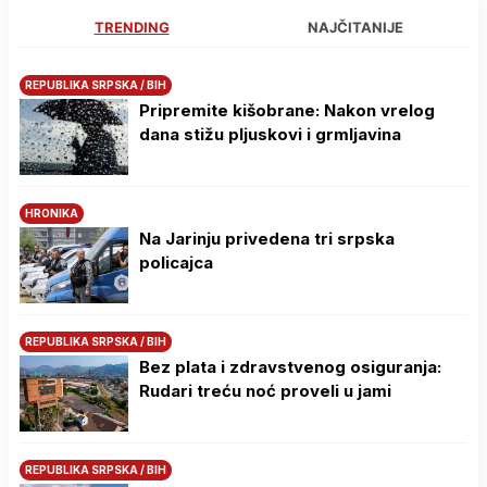
TRENDING
NAJČITANIJE
REPUBLIKA SRPSKA / BIH
Pripremite kišobrane: Nakon vrelog
dana stižu pljuskovi i grmljavina
HRONIKA
Na Јarinju privedena tri srpska
policajca
REPUBLIKA SRPSKA / BIH
Bez plata i zdravstvenog osiguranja:
Rudari treću noć proveli u jami
REPUBLIKA SRPSKA / BIH