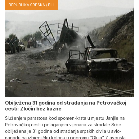
REPUBLIKA SRPSKA / BIH
Obilježena 31 godina od stradanja na Petrovačkoj
cesti: Zločin bez kazne
Služenjem parastosa kod spomen-krsta u mjestu Janjile na
Petrovačkoj cesti i polaganjem vijenaca za stradale Srbe
obilježena je 31 godina od stradanja srpskih civila u avio-
napadu na izbjegličku kolonu u pogromu “Oluja” 7. avgusta