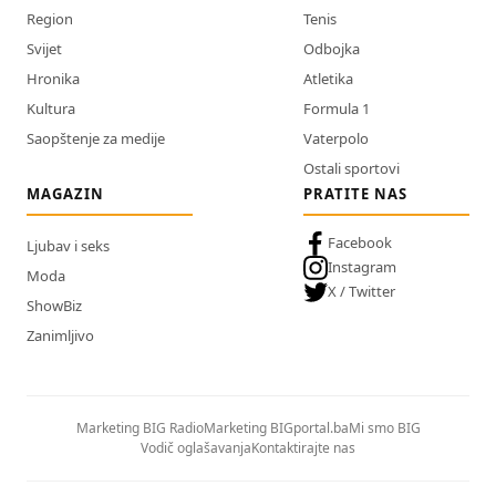
Region
Tenis
Svijet
Odbojka
Hronika
Atletika
Kultura
Formula 1
Saopštenje za medije
Vaterpolo
Ostali sportovi
MAGAZIN
PRATITE NAS
Facebook
Ljubav i seks
Instagram
Moda
X / Twitter
ShowBiz
Zanimljivo
Marketing BIG Radio
Marketing BIGportal.ba
Mi smo BIG
Vodič oglašavanja
Kontaktirajte nas