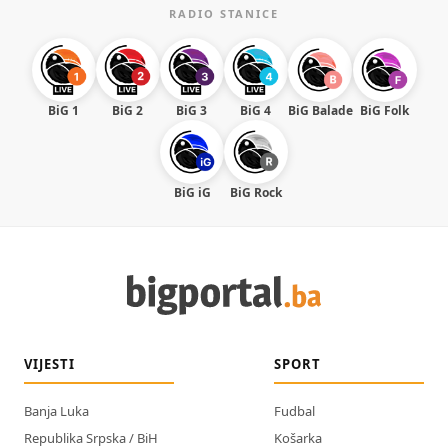
RADIO STANICE
BiG 1
BiG 2
BiG 3
BiG 4
BiG Balade
BiG Folk
BiG iG
BiG Rock
VIJESTI
SPORT
Banja Luka
Fudbal
Republika Srpska / BiH
Košarka