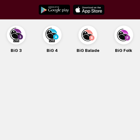
Skip
to
content
BiG 3
BiG 4
BiG Balade
BiG Folk