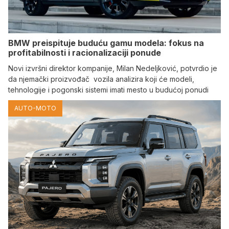
BMW preispituje buduću gamu modela: fokus na
profitabilnosti i racionalizaciji ponude
Novi izvršni direktor kompanije, Milan Nedeljković, potvrdio je
da njemački proizvođač vozila analizira koji će modeli,
tehnologije i pogonski sistemi imati mesto u budućoj ponudi
AUTO-MOTO