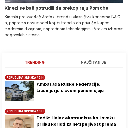
Kinezi se baš potrudili da prekopiraju Porsche
Kineski proizvođač Arcfox, brend u vlasništvu koncerna BAIC-
a, priprema novi model koji bi trebalo da privuče kupce
modernim dizajnom, naprednom tehnologijom i širokim izborom
pogonskih sistema
TRENDING
NAJČITANIJE
REPUBLIKA SRPSKA / BIH
Ambasada Ruske Federacije:
Licemjerje u svom punom sjaju
REPUBLIKA SRPSKA / BIH
Dodik: Helez ekstremista koji svaku
priliku koristi za netrpeljivost prema