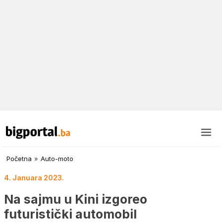
Početna
»
Auto-moto
4. Januara 2023.
Na sajmu u Kini izgoreo
futuristički automobil