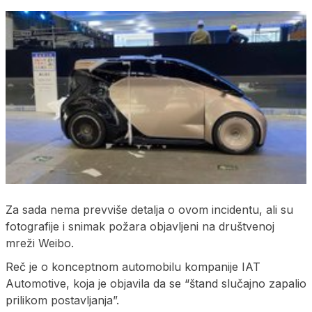
Za sada nema prevviše detalja o ovom incidentu, ali su
fotografije i snimak požara objavljeni na društvenoj
mreži Weibo.
Reč je o konceptnom automobilu kompanije IAT
Automotive, koja je objavila da se “štand slučajno zapalio
prilikom postavljanja”.