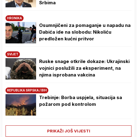
Srbima
HRONIKA
Osumnjičeni za pomaganje u napadu na
Dabića ide na slobodu: Nikoliću
predložen kućni pritvor
SVIJET
Ruske snage otkrile dokaze: Ukrajinski
vojnici poslužili za eksperiment, na
njima isprobana vakcina
REPUBLIKA SRPSKA / BIH
Trebinje: Borba uspjela, situacija sa
požarom pod kontrolom
PRIKAŽI JOŠ VIJESTI