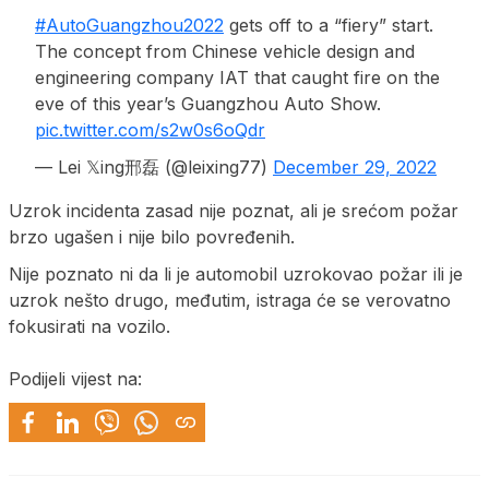
#AutoGuangzhou2022
gets off to a “fiery” start.
The concept from Chinese vehicle design and
engineering company IAT that caught fire on the
eve of this year’s Guangzhou Auto Show.
pic.twitter.com/s2w0s6oQdr
— Lei 𝕏ing邢磊 (@leixing77)
December 29, 2022
Uzrok incidenta zasad nije poznat, ali je srećom požar
brzo ugašen i nije bilo povređenih.
Nije poznato ni da li je automobil uzrokovao požar ili je
uzrok nešto drugo, međutim, istraga će se verovatno
fokusirati na vozilo.
Podijeli vijest na: