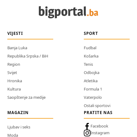
VIJESTI
SPORT
Banja Luka
Fudbal
Republika Srpska / BiH
Košarka
Region
Tenis
Svijet
Odbojka
Hronika
Atletika
Kultura
Formula 1
Saopštenje za medije
Vaterpolo
Ostali sportovi
MAGAZIN
PRATITE NAS
Facebook
Ljubav i seks
Instagram
Moda