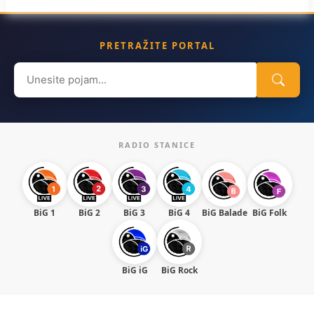
PRETRAŽITE PORTAL
Search
for:
RADIO STANICE
BiG 1
BiG 2
BiG 3
BiG 4
BiG Balade
BiG Folk
BiG iG
BiG Rock