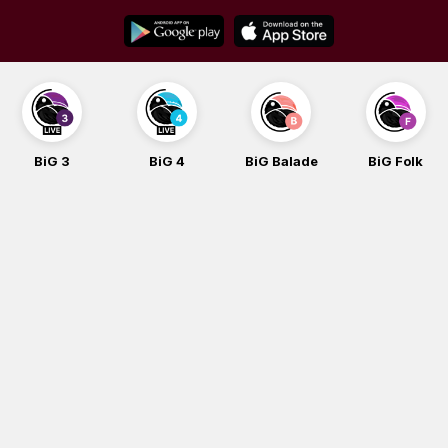
Skip
to
content
BiG 3
BiG 4
BiG Balade
BiG Folk