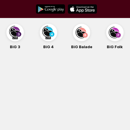
Skip
to
content
BiG 3
BiG 4
BiG Balade
BiG Folk