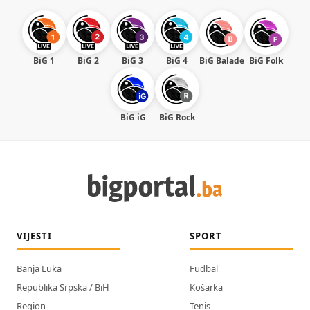
BiG 1
BiG 2
BiG 3
BiG 4
BiG Balade
BiG Folk
BiG iG
BiG Rock
VIJESTI
SPORT
Banja Luka
Fudbal
Republika Srpska / BiH
Košarka
Region
Tenis