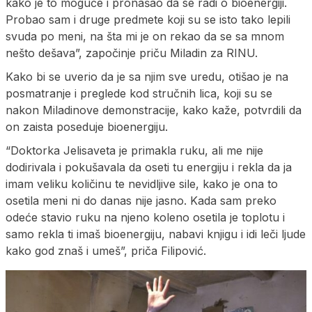
kako je to moguće i pronašao da se radi o bioenergiji.
Probao sam i druge predmete koji su se isto tako lepili
svuda po meni, na šta mi je on rekao da se sa mnom
nešto dešava”, započinje priču Miladin za RINU.
Kako bi se uverio da je sa njim sve uredu, otišao je na
posmatranje i preglede kod stručnih lica, koji su se
nakon Miladinove demonstracije, kako kaže, potvrdili da
on zaista poseduje bioenergiju.
“Doktorka Jelisaveta je primakla ruku, ali me nije
dodirivala i pokušavala da oseti tu energiju i rekla da ja
imam veliku količinu te nevidljive sile, kako je ona to
osetila meni ni do danas nije jasno. Kada sam preko
odeće stavio ruku na njeno koleno osetila je toplotu i
samo rekla ti imaš bioenergiju, nabavi knjigu i idi leči ljude
kako god znaš i umeš”, priča Filipović.