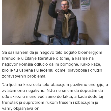
Sa saznanjem da je njegovo telo bogato bioenergijom
krenuo je u čitanje literature o tome, a kasnije na
nagovor komšija odlučio da im pomogne. Kako kaže,
bilo je tu uspeha i u lečenju kičme, glavobolja i drugih
zdravstvenih problema.
“Ja ljudima kroz celo telo ubacujem pozitivnu energiju, a
zvlačim onu negativnu. NJu ne smem da dopustim da
uđe skroz u mene već samo do lakta, a kada dođe taj
trenutak ja suprotnom rukom tresem i izbacujem je
vani”, objašnjava on.