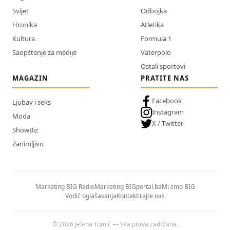
Svijet
Odbojka
Hronika
Atletika
Kultura
Formula 1
Saopštenje za medije
Vaterpolo
Ostali sportovi
MAGAZIN
PRATITE NAS
Facebook
Ljubav i seks
Instagram
Moda
X / Twitter
ShowBiz
Zanimljivo
Marketing BIG Radio
Marketing BIGportal.ba
Mi smo BIG
Vodič oglašavanja
Kontaktirajte nas
© 2026 Jelena Tomić — Sva prava zadržana.