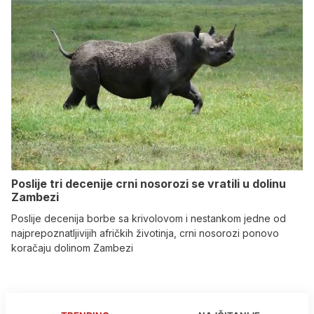
Poslije tri decenije crni nosorozi se vratili u dolinu
Zambezi
Poslije decenija borbe sa krivolovom i nestankom jedne od
najprepoznatljivijih afričkih životinja, crni nosorozi ponovo
koračaju dolinom Zambezi