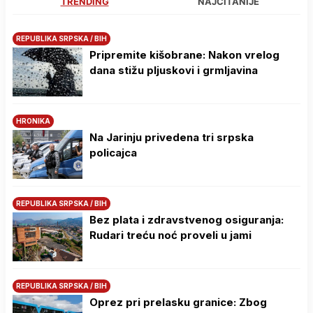
TRENDING
NAJČITANIJE
REPUBLIKA SRPSKA / BIH
Pripremite kišobrane: Nakon vrelog
dana stižu pljuskovi i grmljavina
HRONIKA
Na Јarinju privedena tri srpska
policajca
REPUBLIKA SRPSKA / BIH
Bez plata i zdravstvenog osiguranja:
Rudari treću noć proveli u jami
REPUBLIKA SRPSKA / BIH
Oprez pri prelasku granice: Zbog