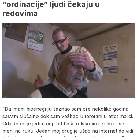
“ordinacije” ljudi čekaju u
redovima
“Da imam bioenegriju saznao sam pre nekoliko godina
sasvim slučajno dok sam vežbao u teretani u atlet majici.
Odjednom je jedan čep od flaše odskočio i zalepio se
meni na ruku. Jedan moj drug je ušao na internet da vidi