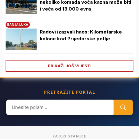
nekoliko komada voća kazna može biti
i veća od 13.000 evra
BANJA LUKA
Radovi izazvali haos: Kilometarske
kolone kod Prijedorske petlje
PRIKAŽI JOŠ VIJESTI
PRETRAŽITE PORTAL
Search
for:
RADIO STANICE