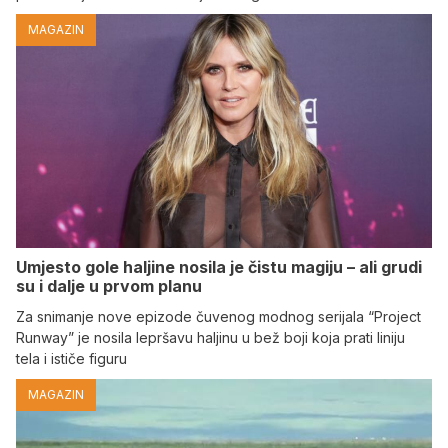
MAGAZIN
Umjesto gole haljine nosila je čistu magiju – ali grudi
su i dalje u prvom planu
Za snimanje nove epizode čuvenog modnog serijala “Project
Runway” je nosila lepršavu haljinu u bež boji koja prati liniju
tela i ističe figuru
MAGAZIN