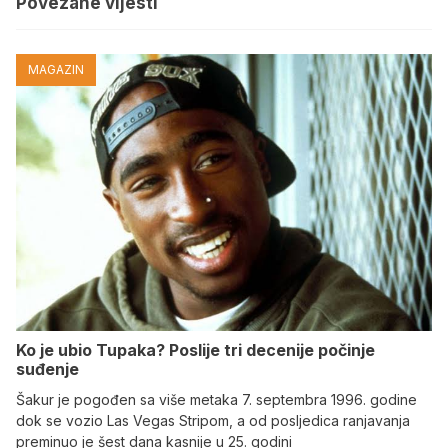
Povezane vijesti
MAGAZIN
Ko je ubio Tupaka? Poslije tri decenije počinje
suđenje
Šakur je pogođen sa više metaka 7. septembra 1996. godine
dok se vozio Las Vegas Stripom, a od posljedica ranjavanja
preminuo je šest dana kasnije u 25. godini