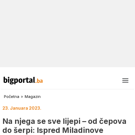
Početna
»
Magazin
23. Januara 2023.
Na njega se sve lijepi – od čepova
do šerpi: Ispred Miladinove