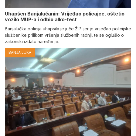
Uhapšen Banjalučanin: Vrijeđao policajce, oštetio
vozilo MUP-a i odbio alko-test
Banjalučka policija uhapsila je juče Ž.P. jer je vrijeđao policijske
službenike prilikom vršenja službenih radnji, te se oglušio o
zakonski izdato naređenje.
BANJA LUKA