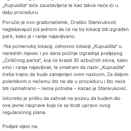
„Kupusišta“ biće zaustavljena te kao takva neće ići u
dalju proceduru.
Poručio je ovo gradonačelnik, Draško Stanivuković
naglašavajući još jednom da će na toj lokaciji biti izgrađen
park, kako je i ranije najavljivano.
-Na pomenutoj lokaciji, odnosno lokaciji „Kupusišta“ u
narednih mjesec i po dana počinje izgradnja prelijepog
„Ćiriličnog parka“, koji će krasiti 30 azbučnih slova, kako
smo i ranije najavljivali, te smatram da naziv „Kupusište“
treba trajno da bude zamijenjen ovim nazivom. Za daljom
polemikom o nečemu što ne ide u proceduru i što neće
biti razmatrano – nema potrebe – kazao je Stanivuković.
Iskoristio je priliku da zahvali na pozivu da budem dio
ove javne rasprave koja će se ticati upravo ovog
regulacionog plana.
Podijeli vijest na: