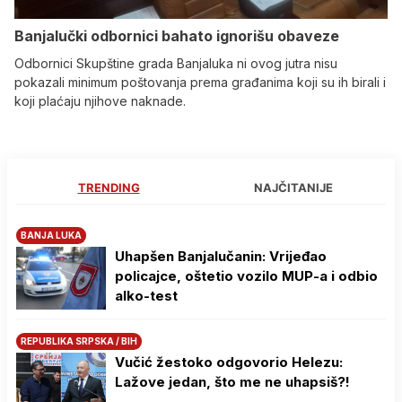
Banjalučki odbornici bahato ignorišu obaveze
Odbornici Skupštine grada Banjaluka ni ovog jutra nisu
pokazali minimum poštovanja prema građanima koji su ih birali i
koji plaćaju njihove naknade.
TRENDING
NAJČITANIJE
BANJA LUKA
Uhapšen Banjalučanin: Vrijeđao
policajce, oštetio vozilo MUP-a i odbio
alko-test
REPUBLIKA SRPSKA / BIH
Vučić žestoko odgovorio Helezu:
Lažove jedan, što me ne uhapsiš?!