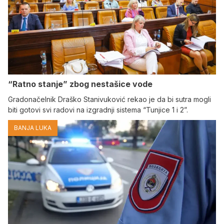
“Ratno stanje” zbog nestašice vode
Gradonačelnik Draško Stanivuković rekao je da bi sutra mogli
biti gotovi svi radovi na izgradnji sistema “Tunjice 1 i 2”.
BANJA LUKA