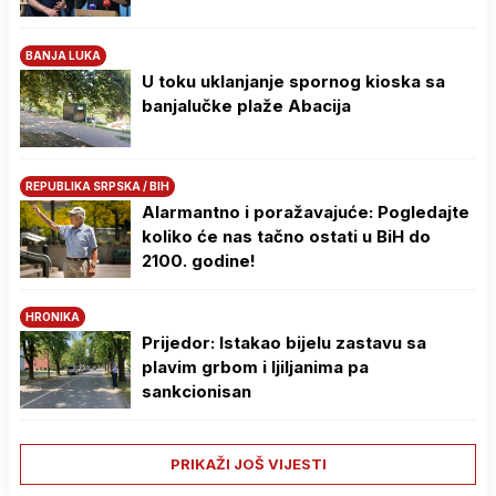
BANJA LUKA
U toku uklanjanje spornog kioska sa
banjalučke plaže Abacija
REPUBLIKA SRPSKA / BIH
Alarmantno i poražavajuće: Pogledajte
koliko će nas tačno ostati u BiH do
2100. godine!
HRONIKA
Prijedor: Istakao bijelu zastavu sa
plavim grbom i ljiljanima pa
sankcionisan
PRIKAŽI JOŠ VIJESTI