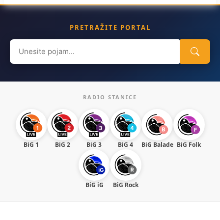
PRETRAŽITE PORTAL
Search
for:
RADIO STANICE
BiG 1
BiG 2
BiG 3
BiG 4
BiG Balade
BiG Folk
BiG iG
BiG Rock