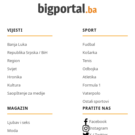
VIJESTI
SPORT
Banja Luka
Fudbal
Republika Srpska / BiH
Košarka
Region
Tenis
Svijet
Odbojka
Hronika
Atletika
Kultura
Formula 1
Saopštenje za medije
Vaterpolo
Ostali sportovi
MAGAZIN
PRATITE NAS
Facebook
Ljubav i seks
Instagram
Moda
X / Twitter