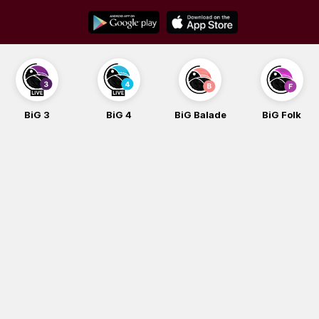
Skip
to
content
BiG 3
BiG 4
BiG Balade
BiG Folk