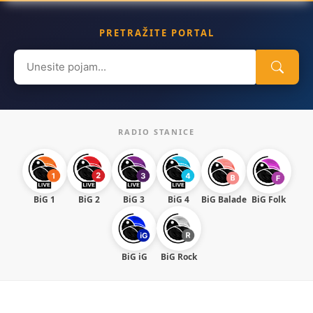
PRETRAŽITE PORTAL
Search
for:
RADIO STANICE
BiG 1
BiG 2
BiG 3
BiG 4
BiG Balade
BiG Folk
BiG iG
BiG Rock