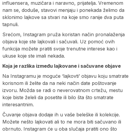
influensera, muzičara i naravno, prijatelja. Vremenom
nam se, doduše, stavovi menjaju i ponekada želimo da
sklonimo lajkove sa stvari na koje smo ranije dva puta
tapnuli.
Srećom, Instagram pruža koristan način pronalaženja
objava koje ste lajkovali i sačuvali. Uz pomoć ovih
funkcija možete pratiti svoje trenutne interese kao i
ukuse koje ste imali nekada.
Koja je razlika između lajkovane i sačuvane objave
Na Instagramu je moguće ‘lajkovti’ objavu koju smatrate
korisnom ili želite da na neki način date poštovanje
izvoru. Možda se radi o neverovatnom crtežu, mestu
koje biste želeli da posetite ili bilo šta što smatrate
interesantnim.
Čuvanje objava dodaje ih u vaše beleške ili kolekcije.
Možete nešto lajkovati ali to ne mora biti sačuvano ili
obrnuto. Instagram će u oba slučaja pratiti ono što