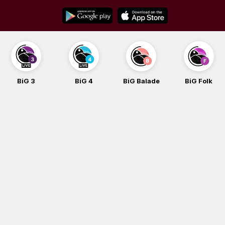
Skip
to
content
BiG 3
BiG 4
BiG Balade
BiG Folk