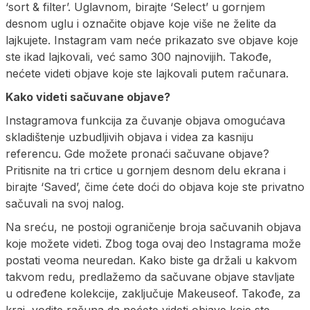
‘sort & filter’. Uglavnom, birajte ‘Select’ u gornjem
desnom uglu i označite objave koje više ne želite da
lajkujete. Instagram vam neće prikazato sve objave koje
ste ikad lajkovali, već samo 300 najnovijih. Takođe,
nećete videti objave koje ste lajkovali putem računara.
Kako videti sačuvane objave?
Instagramova funkcija za čuvanje objava omogućava
skladištenje uzbudljivih objava i videa za kasniju
referencu. Gde možete pronaći sačuvane objave?
Pritisnite na tri crtice u gornjem desnom delu ekrana i
birajte ‘Saved’, čime ćete doći do objava koje ste privatno
sačuvali na svoj nalog.
Na sreću, ne postoji ograničenje broja sačuvanih objava
koje možete videti. Zbog toga ovaj deo Instagrama može
postati veoma neuredan. Kako biste ga držali u kakvom
takvom redu, predlažemo da sačuvane objave stavljate
u određene kolekcije, zaključuje Makeuseof. Takođe, za
kraj, vodite računa da nećete videti objave koje ste