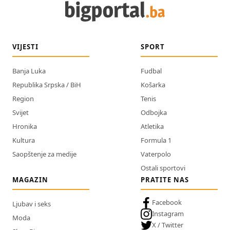
VIJESTI
SPORT
Banja Luka
Fudbal
Republika Srpska / BiH
Košarka
Region
Tenis
Svijet
Odbojka
Hronika
Atletika
Kultura
Formula 1
Saopštenje za medije
Vaterpolo
Ostali sportovi
MAGAZIN
PRATITE NAS
Facebook
Ljubav i seks
Instagram
Moda
X / Twitter