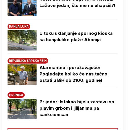
Lažove jedan, što me ne uhapsiš?!
BANJA LUKA
U toku uklanjanje spornog kioska
sa banjalučke plaže Abacija
REPUBLIKA SRPSKA / BIH
Alarmantno i poražavajuće:
Pogledajte koliko će nas tačno
ostati u BiH do 2100. godine!
HRONIKA
Prijedor: Istakao bijelu zastavu sa
plavim grbom i ljiljanima pa
sankcionisan