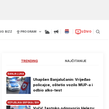
BIG BIZZ
PROGRAM
UŽIVO
TRENDING
NAJČITANIJE
BANJA LUKA
Uhapšen Banjalučanin: Vrijeđao
policajce, oštetio vozilo MUP-a i
odbio alko-test
REPUBLIKA SRPSKA / BIH
Vučić žestoko odgovorio Helezu: