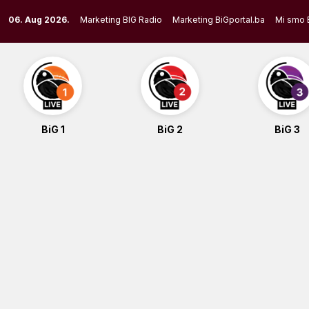
Skip
06. Aug 2026.
Marketing BIG Radio
Marketing BiGportal.ba
Mi smo 
to
content
BiG 1
BiG 2
BiG 3