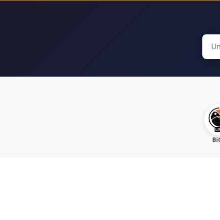
Sear
for:
Bi