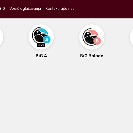
BiG
Vodič oglašavanja
Kontaktirajte nas
BiG 4
BiG Balade