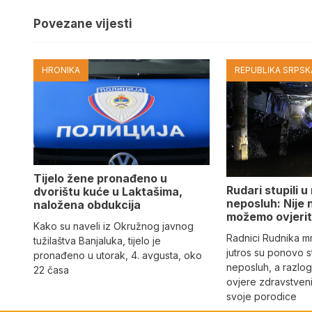
Povezane vijesti
HRONIKA
REPUBLIKA SRPSKA
Tijelo žene pronađeno u
Rudari stupili u
dvorištu kuće u Laktašima,
neposluh: Nije
naložena obdukcija
možemo ovjeriti
Kako su naveli iz Okružnog javnog
Radnici Rudnika m
tužilaštva Banjaluka, tijelo je
jutros su ponovo st
pronađeno u utorak, 4. avgusta, oko
neposluh, a razlo
22 časa
ovjere zdravstveni
svoje porodice