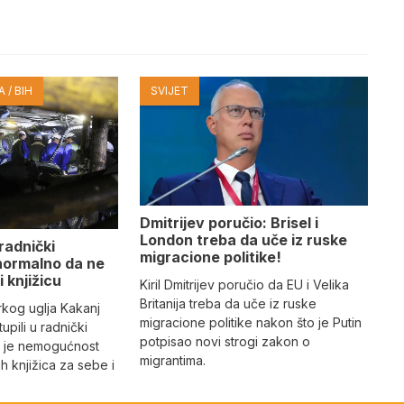
 / BIH
SVIJET
Dmitrijev poručio: Brisel i
London treba da uče iz ruske
 radnički
migracione politike!
 normalno da ne
 knjižicu
Kiril Dmitrijev poručio da EU i Velika
Britanija treba da uče iz ruske
rkog uglja Kakanj
migracione politike nakon što je Putin
upili u radnički
potpisao novi strogi zakon o
g je nemogućnost
migrantima.
h knjižica za sebe i