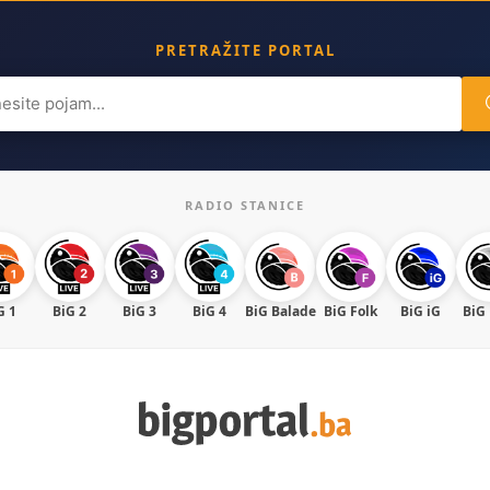
PRETRAŽITE PORTAL
ch
RADIO STANICE
G 1
BiG 2
BiG 3
BiG 4
BiG Balade
BiG Folk
BiG iG
BiG