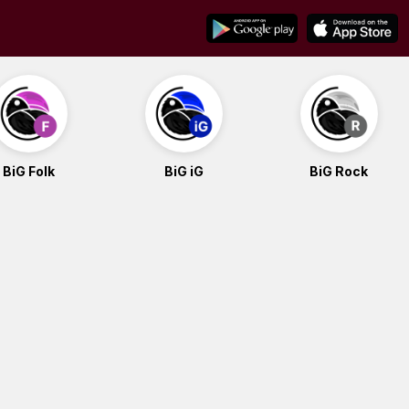
BiG Folk
BiG iG
BiG Rock