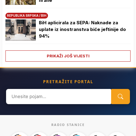
hrane
REPUBLIKA SRPSKA / BIH
BiH aplicirala za SEPA: Naknade za
uplate iz inostranstva biće jeftinije do
94%
PRIKAŽI JOŠ VIJESTI
PRETRAŽITE PORTAL
Search
for:
RADIO STANICE