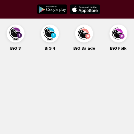
Skip
to
content
BiG 3
BiG 4
BiG Balade
BiG Folk