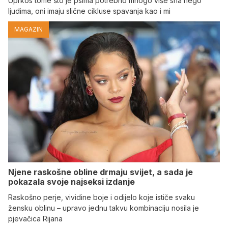
Uprkos tome što je psima potrebno mnogo više sna nego
ljudima, oni imaju slične cikluse spavanja kao i mi
MAGAZIN
Njene raskošne obline drmaju svijet, a sada je
pokazala svoje najseksi izdanje
Raskošno perje, vividine boje i odijelo koje ističe svaku
žensku oblinu – upravo jednu takvu kombinaciju nosila je
pjevačica Rijana