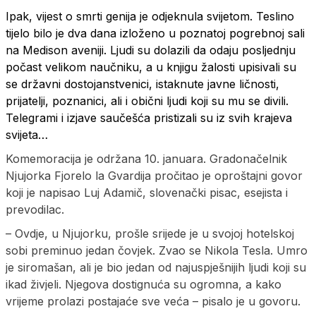
Ipak, vijest o smrti genija je odjeknula svijetom. Teslino
tijelo bilo je dva dana izloženo u poznatoj pogrebnoj sali
na Medison aveniji. Ljudi su dolazili da odaju posljednju
počast velikom naučniku, a u knjigu žalosti upisivali su
se državni dostojanstvenici, istaknute javne ličnosti,
prijatelji, poznanici, ali i obični ljudi koji su mu se divili.
Telegrami i izjave saučešća pristizali su iz svih krajeva
svijeta…
Komemoracija je održana 10. januara. Gradonačelnik
Njujorka Fjorelo la Gvardija pročitao je oproštajni govor
koji je napisao Luj Adamič, slovenački pisac, esejista i
prevodilac.
– Ovdje, u Njujorku, prošle srijede je u svojoj hotelskoj
sobi preminuo jedan čovjek. Zvao se Nikola Tesla. Umro
je siromašan, ali je bio jedan od najuspješnijih ljudi koji su
ikad živjeli. Njegova dostignuća su ogromna, a kako
vrijeme prolazi postajaće sve veća – pisalo je u govoru.