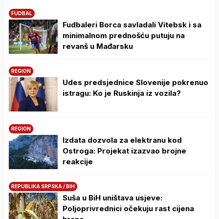
FUDBAL
Fudbaleri Borca savladali Vitebsk i sa
minimalnom prednošću putuju na
revanš u Mađarsku
REGION
Udes predsjednice Slovenije pokrenuo
istragu: Ko je Ruskinja iz vozila?
REGION
Izdata dozvola za elektranu kod
Ostroga: Projekat izazvao brojne
reakcije
REPUBLIKA SRPSKA / BIH
Suša u BiH uništava usjeve:
Poljoprivrednici očekuju rast cijena