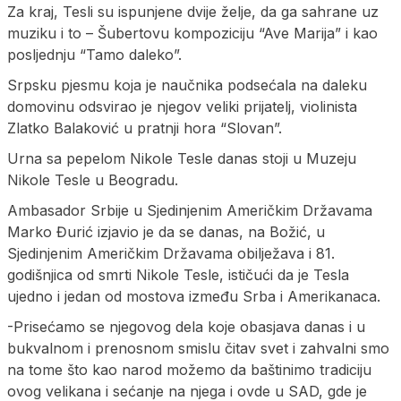
Za kraj, Tesli su ispunjene dvije želje, da ga sahrane uz
muziku i to – Šubertovu kompoziciju “Ave Marija” i kao
posljednju “Tamo daleko”.
Srpsku pjesmu koja je naučnika podsećala na daleku
domovinu odsvirao je njegov veliki prijatelj, violinista
Zlatko Balaković u pratnji hora “Slovan”.
Urna sa pepelom Nikole Tesle danas stoji u Muzeju
Nikole Tesle u Beogradu.
Ambasador Srbije u Sjedinjenim Američkim Državama
Marko Đurić izjavio je da se danas, na Božić, u
Sjedinjenim Američkim Državama obilježava i 81.
godišnjica od smrti Nikole Tesle, ističući da je Tesla
ujedno i jedan od mostova između Srba i Amerikanaca.
-Prisećamo se njegovog dela koje obasjava danas i u
bukvalnom i prenosnom smislu čitav svet i zahvalni smo
na tome što kao narod možemo da baštinimo tradiciju
ovog velikana i sećanje na njega i ovde u SAD, gde je