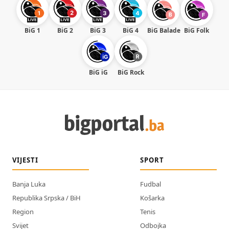
BiG 1
BiG 2
BiG 3
BiG 4
BiG Balade
BiG Folk
BiG iG
BiG Rock
VIJESTI
SPORT
Banja Luka
Fudbal
Republika Srpska / BiH
Košarka
Region
Tenis
Svijet
Odbojka