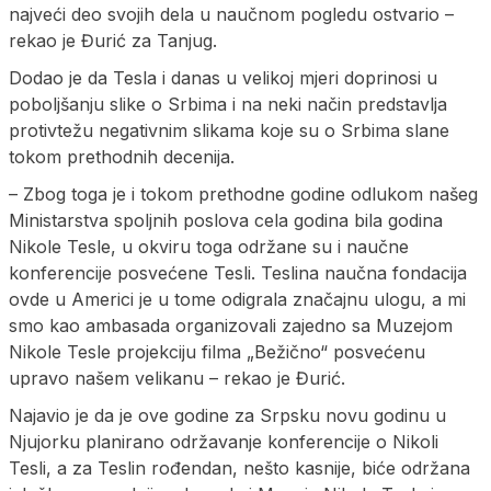
najveći deo svojih dela u naučnom pogledu ostvario –
rekao je Đurić za Tanjug.
Dodao je da Tesla i danas u velikoj mjeri doprinosi u
poboljšanju slike o Srbima i na neki način predstavlja
protivtežu negativnim slikama koje su o Srbima slane
tokom prethodnih decenija.
– Zbog toga je i tokom prethodne godine odlukom našeg
Ministarstva spoljnih poslova cela godina bila godina
Nikole Tesle, u okviru toga održane su i naučne
konferencije posvećene Tesli. Teslina naučna fondacija
ovde u Americi je u tome odigrala značajnu ulogu, a mi
smo kao ambasada organizovali zajedno sa Muzejom
Nikole Tesle projekciju filma „Bežično“ posvećenu
upravo našem velikanu – rekao je Đurić.
Najavio je da je ove godine za Srpsku novu godinu u
Njujorku planirano održavanje konferencije o Nikoli
Tesli, a za Teslin rođendan, nešto kasnije, biće održana