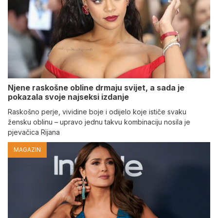
Njene raskošne obline drmaju svijet, a sada je
pokazala svoje najseksi izdanje
Raskošno perje, vividine boje i odijelo koje ističe svaku
žensku oblinu – upravo jednu takvu kombinaciju nosila je
pjevačica Rijana
MAGAZIN