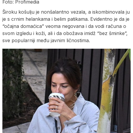
Foto: Profimedia
Široku košulju je nonšalantno vezala, a iskombinovala ju
je s crnim helankama i belim patikama. Evidentno je da je
“očajna domaćica” veoma negovana i da vodi računa o
svom izgledu i koži, ali i da obožava imidž “bez šminke”,
sve popularniji među javnim ličnostima.