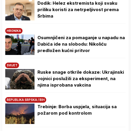
Dodik: Helez ekstremista koji svaku
priliku koristi za netrpeljivost prema
Srbima
HRONIKA
Osumnjičeni za pomaganje u napadu na
Dabića ide na slobodu: Nikoliću
predložen kućni pritvor
SVIJET
Ruske snage otkrile dokaze: Ukrajinski
vojnici poslužili za eksperiment, na
njima isprobana vakcina
REPUBLIKA SRPSKA / BIH
Trebinje: Borba uspjela, situacija sa
požarom pod kontrolom