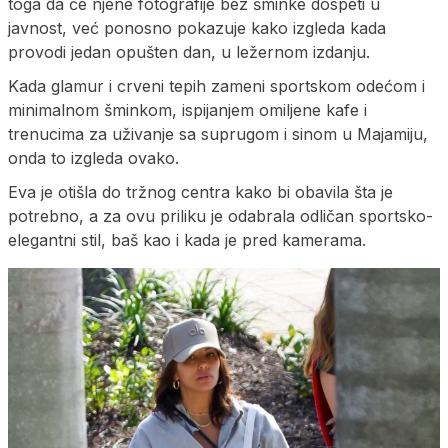
toga da će njene fotografije bez šminke dospeti u
javnost, već ponosno pokazuje kako izgleda kada
provodi jedan opušten dan, u ležernom izdanju.
Kada glamur i crveni tepih zameni sportskom odećom i
minimalnom šminkom, ispijanjem omiljene kafe i
trenucima za uživanje sa suprugom i sinom u Majamiju,
onda to izgleda ovako.
Eva je otišla do tržnog centra kako bi obavila šta je
potrebno, a za ovu priliku je odabrala odličan sportsko-
elegantni stil, baš kao i kada je pred kamerama.