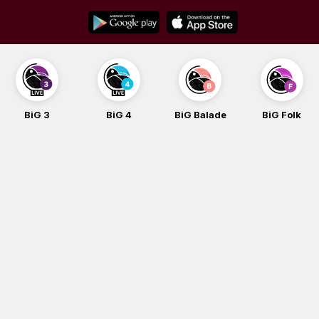
Skip
to
content
BiG 4
BiG Balade
BiG Folk
BiG iG