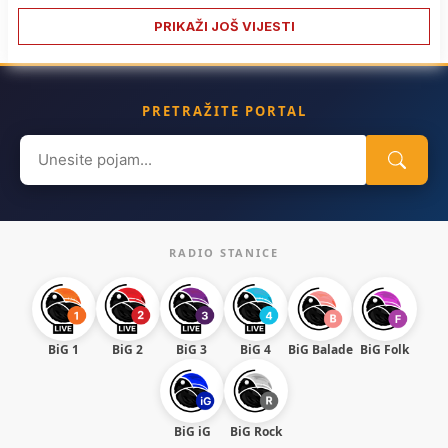
PRIKAŽI JOŠ VIJESTI
PRETRAŽITE PORTAL
Search
for:
RADIO STANICE
BiG 1
BiG 2
BiG 3
BiG 4
BiG Balade
BiG Folk
BiG iG
BiG Rock