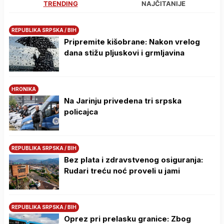
TRENDING
NAJČITANIJE
REPUBLIKA SRPSKA / BIH
Pripremite kišobrane: Nakon vrelog
dana stižu pljuskovi i grmljavina
HRONIKA
Na Јarinju privedena tri srpska
policajca
REPUBLIKA SRPSKA / BIH
Bez plata i zdravstvenog osiguranja:
Rudari treću noć proveli u jami
REPUBLIKA SRPSKA / BIH
Oprez pri prelasku granice: Zbog