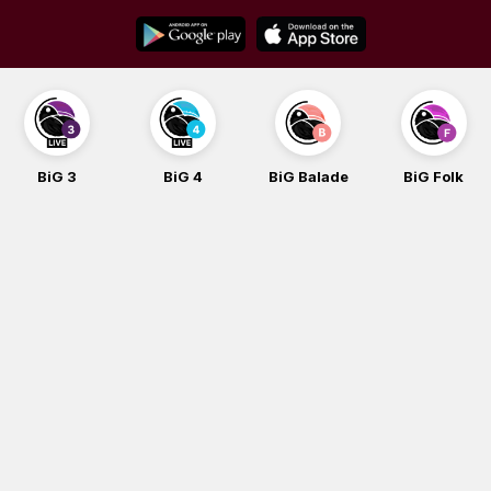
Skip
to
content
BiG 3
BiG 4
BiG Balade
BiG Folk