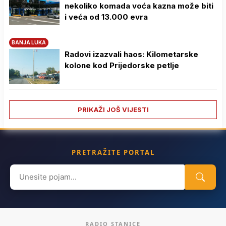
nekoliko komada voća kazna može biti
i veća od 13.000 evra
BANJA LUKA
Radovi izazvali haos: Kilometarske
kolone kod Prijedorske petlje
PRIKAŽI JOŠ VIJESTI
PRETRAŽITE PORTAL
Search
for:
RADIO STANICE