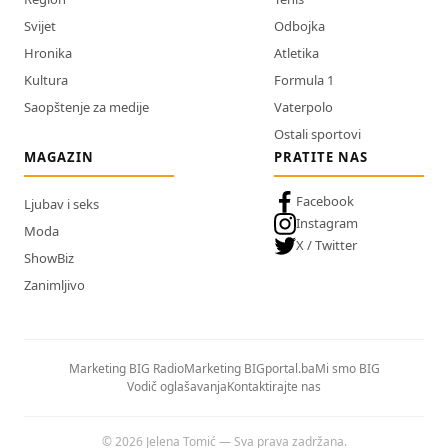
Svijet
Odbojka
Hronika
Atletika
Kultura
Formula 1
Saopštenje za medije
Vaterpolo
Ostali sportovi
MAGAZIN
PRATITE NAS
Facebook
Ljubav i seks
Instagram
Moda
X / Twitter
ShowBiz
Zanimljivo
Marketing BIG Radio
Marketing BIGportal.ba
Mi smo BIG
Vodič oglašavanja
Kontaktirajte nas
© 2026 Jelena Tomić — Sva prava zadržana.