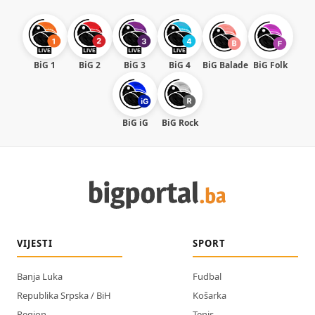
BiG 1
BiG 2
BiG 3
BiG 4
BiG Balade
BiG Folk
BiG iG
BiG Rock
VIJESTI
SPORT
Banja Luka
Fudbal
Republika Srpska / BiH
Košarka
Region
Tenis