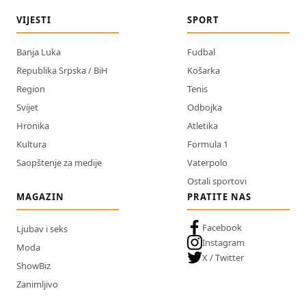
VIJESTI
SPORT
Banja Luka
Fudbal
Republika Srpska / BiH
Košarka
Region
Tenis
Svijet
Odbojka
Hronika
Atletika
Kultura
Formula 1
Saopštenje za medije
Vaterpolo
Ostali sportovi
MAGAZIN
PRATITE NAS
Facebook
Ljubav i seks
Instagram
Moda
X / Twitter
ShowBiz
Zanimljivo