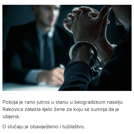
Policija je rano jutros u stanu u beogradskom naselju
Rakovica zatekla tijelo žene za koju se sumnja da je
ubijena.
O slučaju je obaviješteno i tužilaštvo.