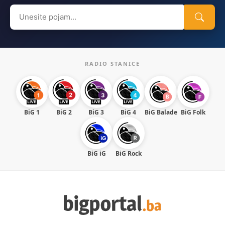
Search
for:
RADIO STANICE
BiG 1
BiG 2
BiG 3
BiG 4
BiG Balade
BiG Folk
BiG iG
BiG Rock