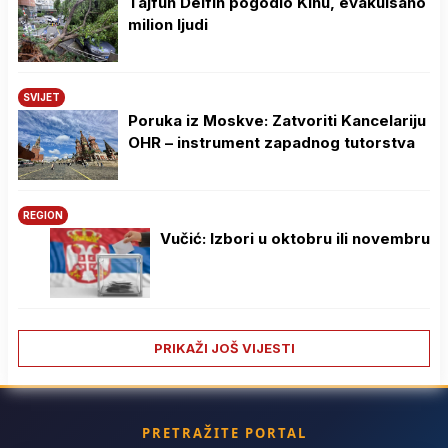
Tajfun Delfin pogodio Kinu, evakuisano
milion ljudi
SVIJET
Poruka iz Moskve: Zatvoriti Kancelariju
OHR – instrument zapadnog tutorstva
REGION
Vučić: Izbori u oktobru ili novembru
PRIKAŽI JOŠ VIJESTI
PRETRAŽITE PORTAL