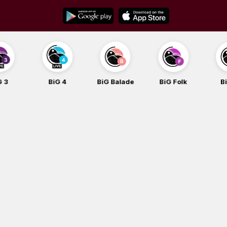
Skip
to
content
BiG 4
BiG Balade
BiG Folk
BiG iG