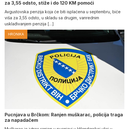
za 3,55 odsto, stiže i do 120 KM pomoći
Avgustovska penzija koja će biti isplaćena u septembru, biće
viša za 3,55 odsto, u skladu sa drugim, vanrednim
usklađivanjem penzija […]
HRONIKA
Pucnjava u Brčkom: Ranjen muškarac, policija traga
za napadačem
Muškarac je jutros ranjen u pucnjavi u Hilandarskoj ulici u