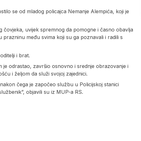
stilo se od mladog policajca Nemanje Alempića, koji je
og čovjeka, uvijek spremnog da pomogne i časno obavlja
u prazninu među svima koji su ga poznavali i radili s
itelji i brat.
m je odrastao, završio osnovno i srednje obrazovanje i
ću i željom da služi svojoj zajednici.
 nakon čega je započeo službu u Policijskoj stanici
i službenik”, objavili su iz MUP-a RS.