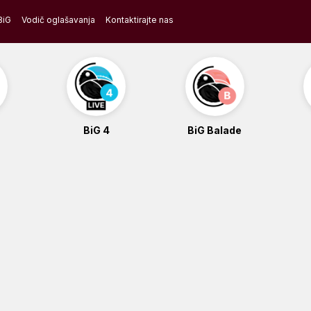
BiG
Vodič oglašavanja
Kontaktirajte nas
BiG 4
BiG Balade