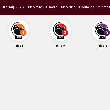
Skip
07. Aug 2026.
Marketing BIG Radio
Marketing BiGportal.ba
Mi smo 
to
content
BiG 1
BiG 2
BiG 3