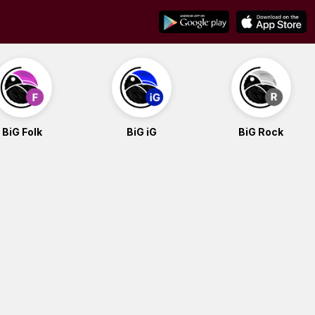
BiG Folk
BiG iG
BiG Rock