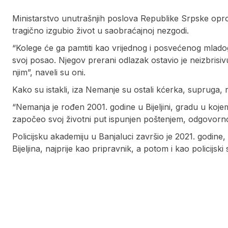
Ministarstvo unutrašnjih poslova Republike Srpske opro
tragično izgubio život u saobraćajnoj nezgodi.
“Kolege će ga pamtiti kao vrijednog i posvećenog mlad
svoj posao. Njegov prerani odlazak ostavio je neizbrisiv
njim”, naveli su oni.
Kako su istakli, iza Nemanje su ostali kćerka, supruga, rod
“Nemanja je rođen 2001. godine u Bijeljini, gradu u koje
započeo svoj životni put ispunjen poštenjem, odgovornoš
Policijsku akademiju u Banjaluci završio je 2021. godine,
Bijeljina, najprije kao pripravnik, a potom i kao policijsk