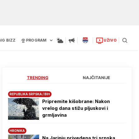
BIG BIZZ
PROGRAM
UŽIVO
TRENDING
NAJČITANIJE
REPUBLIKA SRPSKA / BIH
Pripremite kišobrane: Nakon
vrelog dana stižu pljuskovi i
grmljavina
HRONIKA
Na Јarinju privedena tri srpska