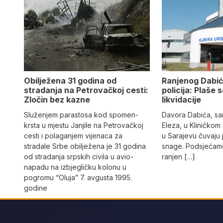
Obilježena 31 godina od
Ranjenog Dabić
stradanja na Petrovačkoj cesti:
policija: Plaše 
Zločin bez kazne
likvidacije
Služenjem parastosa kod spomen-
Davora Dabića, sa
krsta u mjestu Janjile na Petrovačkoj
Eleza, u Kliničkom
cesti i polaganjem vijenaca za
u Sarajevu čuvaju 
stradale Srbe obilježena je 31 godina
snage. Podsjećamo
od stradanja srpskih civila u avio-
ranjen […]
napadu na izbjegličku kolonu u
pogromu “Oluja” 7. avgusta 1995.
godine