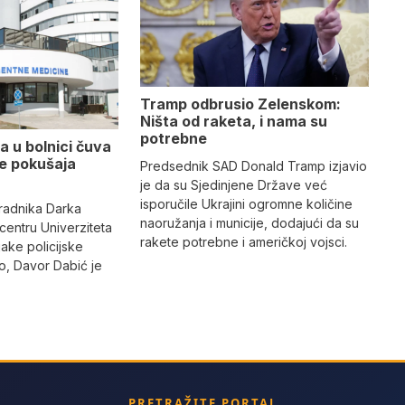
Tramp odbrusio Zelenskom:
Ništa od raketa, i nama su
potrebne
a u bolnici čuva
se pokušaja
Predsednik SAD Donald Tramp izjavio
je da su Sjedinjene Države već
isporučile Ukrajini ogromne količine
radnika Darka
naoružanja i municije, dodajući da su
 centru Univerziteta
rakete potrebne i američkoj vojsci.
jake policijske
, Davor Dabić je
PRETRAŽITE PORTAL