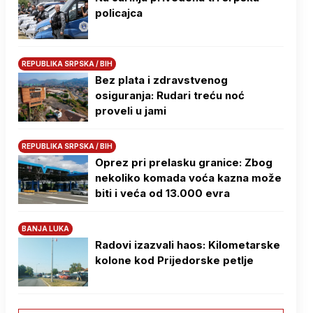
policajca
REPUBLIKA SRPSKA / BIH
Bez plata i zdravstvenog
osiguranja: Rudari treću noć
proveli u jami
REPUBLIKA SRPSKA / BIH
Oprez pri prelasku granice: Zbog
nekoliko komada voća kazna može
biti i veća od 13.000 evra
BANJA LUKA
Radovi izazvali haos: Kilometarske
kolone kod Prijedorske petlje