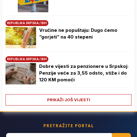
REPUBLIKA SRPSKA / BIH
Vrućine ne popuštaju: Dugo ćemo
“gorjeti” na 40 stepeni
REPUBLIKA SRPSKA / BIH
Dobre vijesti za penzionere u Srpskoj:
Penzije veće za 3,55 odsto, stiže i do
120 KM pomoći
PRIKAŽI JOŠ VIJESTI
PRETRAŽITE PORTAL
Search