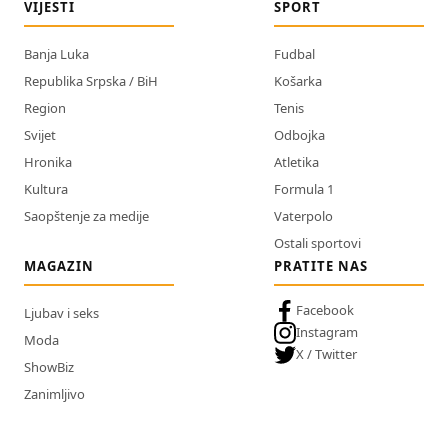
VIJESTI
SPORT
Banja Luka
Fudbal
Republika Srpska / BiH
Košarka
Region
Tenis
Svijet
Odbojka
Hronika
Atletika
Kultura
Formula 1
Saopštenje za medije
Vaterpolo
Ostali sportovi
MAGAZIN
PRATITE NAS
Facebook
Ljubav i seks
Instagram
Moda
X / Twitter
ShowBiz
Zanimljivo