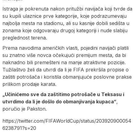
Istraga je pokrenuta nakon pritužbi navijača koji tvrde da
su kupili ulaznice prve kategorije, koje podrazumevaju
najbolja mesta na stadionu, ali su kasnije dobili sedišta u
zonama koje odgovaraju drugoj kategoriji i nude slabiju
preglednost terena.
Prema navodima američkih vlasti, pojedini navijači platili
su znatno više novca očekujući premijum mesta, da bi
naknadno bili premešteni na manje atraktivne pozicije.
Tužilaštvo želi da utvrdi da li je FIFA prekršila propise o
zaštiti potrošača i koristila obmanjujuće poslovne prakse
prilikom prodaje karata.
„Učinićemo sve da zaštitimo potrošače u Teksasu i
utvrdimo da li je došlo do obmanjivanja kupaca“
,
poručio je Pakston.
https://twitter.com/FIFAWorldCup/status/203920900054
6238791?s=20