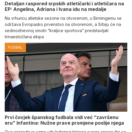
Detaljan raspored srpskih atletičarki i atletičara na
EP: Angelina, Adriana i Ivana idu na medalje
Na vrhuncu atletske sezone na otvorenom, u Birmingemu se
održava Evropasko prvenstvo na otvorenom, a Srbiju će na
sedmodnevnoj smotri “kraljice sportova” predstavljati
trinaestočlana ekipa
FUDBAL
Prvi čovjek španskog fudbala vidi već “završenu
eru” Infantina: Nužne prave promjene poslije njega
Ova epizoda je samo vrh ledenog brijega svega onoga što se