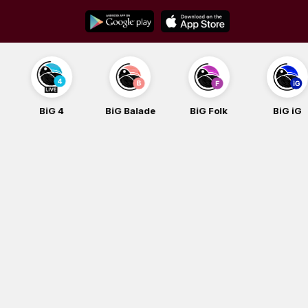
Skip
to
content
BiG 4
BiG Balade
BiG Folk
BiG iG