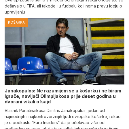
dešavalo u FIFA, ali takođe i u fudbalu koji nema pravu ideju o
upravljanju
KOŠARKA
Janakopulos: Ne razumijem se u košarku i ne biram
igrače, navijači Olimpijakosa prije deset godina u
dvorani vikali ofsajd
Vlasnik Panatinaikosa Dimitris Janakopulos, jedan od
najmoćnijih i najkontroverznijih ljudi evropske košarke, rekao
je u podkastu “Euro Insiders” da je očekivao više od
prethodne sezone, ali da bi rezultati bili drugačiji da je Ergin