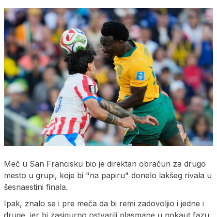
Meč u San Francisku bio je direktan obračun za drugo
mesto u grupi, koje bi "na papiru" donelo lakšeg rivala u
šesnaestini finala.
Ipak, znalo se i pre meča da bi remi zadovoljio i jedne i
druge, jer bi zasigurno ostvarili plasmane u nokaut fazu.