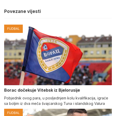
Povezane vijesti
FUDBAL
Borac dočekuje Vitebsk iz Bjelorusije
Pobjednik ovog para, u posljednjem kolu kvalifikacija, igraće
sa boljim iz dva meča švajcarskog Tuna i islandskog Valura
FUDBAL