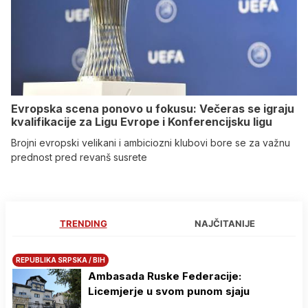
Evropska scena ponovo u fokusu: Večeras se igraju
kvalifikacije za Ligu Evrope i Konferencijsku ligu
Brojni evropski velikani i ambiciozni klubovi bore se za važnu
prednost pred revanš susrete
TRENDING
NAJČITANIJE
REPUBLIKA SRPSKA / BIH
Ambasada Ruske Federacije:
Licemjerje u svom punom sjaju