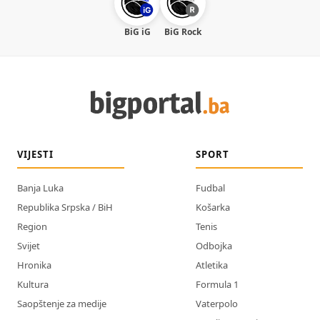
BiG iG
BiG Rock
VIJESTI
SPORT
Banja Luka
Fudbal
Republika Srpska / BiH
Košarka
Region
Tenis
Svijet
Odbojka
Hronika
Atletika
Kultura
Formula 1
Saopštenje za medije
Vaterpolo