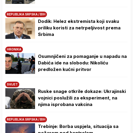
REPUBLIKA SRPSKA / BIH
Dodik: Helez ekstremista koji svaku
priliku koristi za netrpeljivost prema
Srbima
HRONIKA
Osumnjičeni za pomaganje u napadu na
Dabića ide na slobodu: Nikoliću
predložen kućni pritvor
SVIJET
Ruske snage otkrile dokaze: Ukrajinski
vojnici poslužili za eksperiment, na
njima isprobana vakcina
REPUBLIKA SRPSKA / BIH
Trebinje: Borba uspjela, situacija sa
požarom pod kontrolom