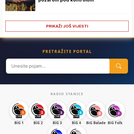
PRIKAŽI JOŠ VIJESTI
PRETRAŽITE PORTAL
Search
for:
RADIO STANICE
BiG 1
BiG 2
BiG 3
BiG 4
BiG Balade
BiG Folk