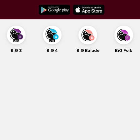
Skip
to
content
BiG 3
BiG 4
BiG Balade
BiG Folk