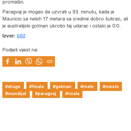
promašio.
Paragvaj je mogao da uzvrati u 93. minutu, kada je
Mauricio sa nekih 17 metara sa sredine dobro šutirao, ali
je australijski golman ukrotio taj udarac i ostalo je 0:0.
Izvor:
b92
Podijeli vijest na:
#drugo
#finala
#golman
#malo
#mesto
#mundijal
#paragvaj
#rivala