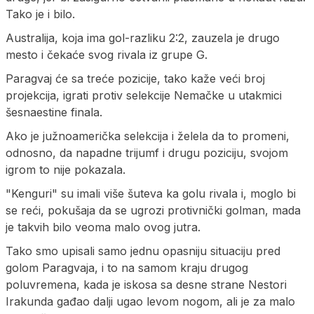
Tako je i bilo.
Australija, koja ima gol-razliku 2:2, zauzela je drugo
mesto i čekaće svog rivala iz grupe G.
Paragvaj će sa treće pozicije, tako kaže veći broj
projekcija, igrati protiv selekcije Nemačke u utakmici
šesnaestine finala.
Ako je južnoamerička selekcija i želela da to promeni,
odnosno, da napadne trijumf i drugu poziciju, svojom
igrom to nije pokazala.
"Kenguri" su imali više šuteva ka golu rivala i, moglo bi
se reći, pokušaja da se ugrozi protivnički golman, mada
je takvih bilo veoma malo ovog jutra.
Tako smo upisali samo jednu opasniju situaciju pred
golom Paragvaja, i to na samom kraju drugog
poluvremena, kada je iskosa sa desne strane Nestori
Irakunda gađao dalji ugao levom nogom, ali je za malo