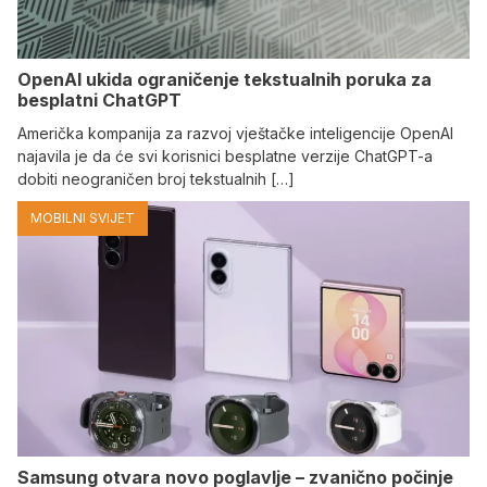
OpenAI ukida ograničenje tekstualnih poruka za
besplatni ChatGPT
Američka kompanija za razvoj vještačke inteligencije OpenAI
najavila je da će svi korisnici besplatne verzije ChatGPT-a
dobiti neograničen broj tekstualnih […]
MOBILNI SVIJET
Samsung otvara novo poglavlje – zvanično počinje