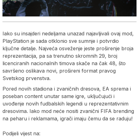
Iako su insajderi nedeljama unazad najavljivali ovaj mod,
PlayStation je sada otklonio sve sumnje i potvrdio
ključne detalje. Najveća osveženje jeste proširenje broja
reprezentacija, pa sa trenutno skromnih 29, broj
licenciranih nacionalnih timova skače na čak 48, što
savršeno oslikava novi, prošireni format pravog
Svetskog prvenstva.
Pored novih stadiona i zvaničnih dresova, EA sprema i
poseban content unutar same igre, uključujući i
uvođenje novih fudbalskih legendi u reprezentativnim
dresovima. Iako mod neće nositi zvanični FIFA brending
na peharu i reklamama, igrači imaju čemu da se raduju!
Podijeli vijest na: