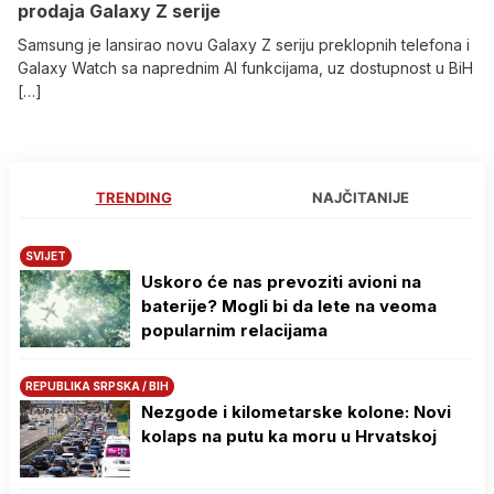
prodaja Galaxy Z serije
Samsung je lansirao novu Galaxy Z seriju preklopnih telefona i
Galaxy Watch sa naprednim AI funkcijama, uz dostupnost u BiH
[…]
TRENDING
NAJČITANIJE
SVIJET
Uskoro će nas prevoziti avioni na
baterije? Mogli bi da lete na veoma
popularnim relacijama
REPUBLIKA SRPSKA / BIH
Nezgode i kilometarske kolone: Novi
kolaps na putu ka moru u Hrvatskoj