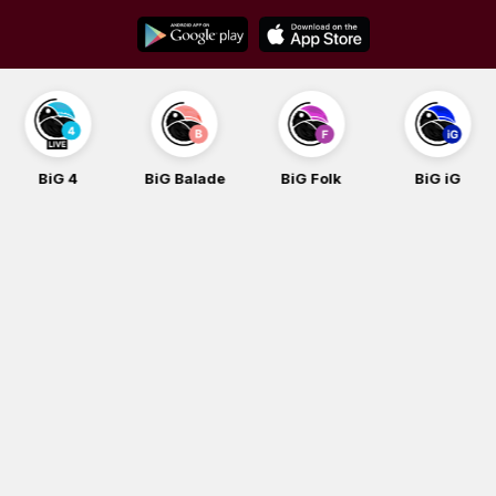
Skip
to
content
BiG 4
BiG Balade
BiG Folk
BiG iG