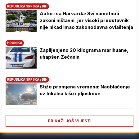
REPUBLIKA SRPSKA / BIH
Autori sa Harvarda: Svi nametnuti
zakoni ništavni, jer visoki predstavnik
nije nikad imao zakonodavna ovlaštenja
HRONIKA
Zaplijenjeno 20 kilograma marihuane,
uhapšen Zećanin
REPUBLIKA SRPSKA / BIH
Stiže promjena vremena: Naoblačenje
uz lokalnu kišu i pljuskove
PRIKAŽI JOŠ VIJESTI