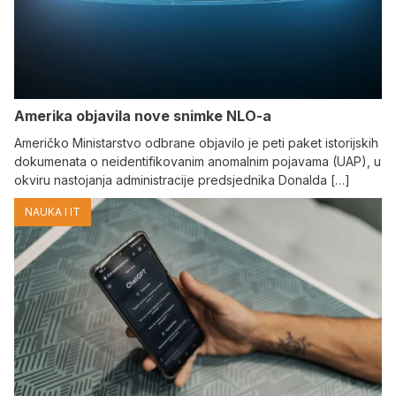
Amerika objavila nove snimke NLO-a
Američko Ministarstvo odbrane objavilo je peti paket istorijskih
dokumenata o neidentifikovanim anomalnim pojavama (UAP), u
okviru nastojanja administracije predsjednika Donalda […]
NAUKA I IT