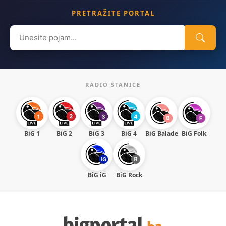
PRETRAŽITE PORTAL
Search
for:
RADIO STANICE
BiG 1
BiG 2
BiG 3
BiG 4
BiG Balade
BiG Folk
BiG iG
BiG Rock