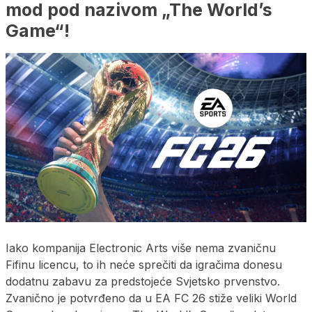
mod pod nazivom „The World’s
Game“!
Iako kompanija Electronic Arts više nema zvaničnu
Fifinu licencu, to ih neće sprečiti da igračima donesu
dodatnu zabavu za predstojeće Svjetsko prvenstvo.
Zvanično je potvrđeno da u EA FC 26 stiže veliki World