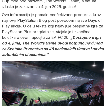
Cup mod pod nazivom „The World’s Game“, a datum
izlaska je zakazan za 4. jun 2026. godine!
Ova informacija je pomalo neočekivano procurela kroz
najnoviji PlayStation Blog post povodom najave Days of
Play akcije. U delu teksta koji najavljuje besplatne igre za
PlayStation Plus pretplatnike, stajala je i zvanična
beleška o ovom apdejtu za EA FC 26:
„Dostupno u igri
od 4. juna, The World’s Game uvodi potpuno novi mod
za Svetsko Prvenstvo sa 48 nacionalnih timova i novim
autentičnim stadionima.“