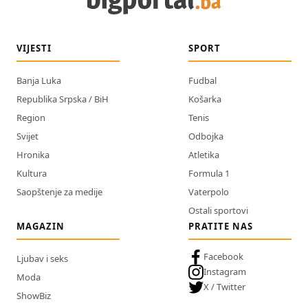
VIJESTI
SPORT
Banja Luka
Fudbal
Republika Srpska / BiH
Košarka
Region
Tenis
Svijet
Odbojka
Hronika
Atletika
Kultura
Formula 1
Saopštenje za medije
Vaterpolo
Ostali sportovi
MAGAZIN
PRATITE NAS
Facebook
Ljubav i seks
Instagram
Moda
X / Twitter
ShowBiz