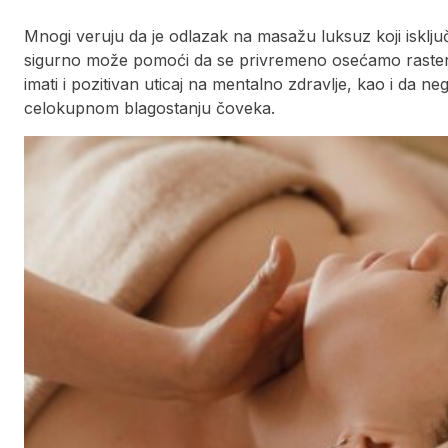
Mnogi veruju da je odlazak na masažu luksuz koji isklju
sigurno može pomoći da se privremeno osećamo rastere
imati i pozitivan uticaj na mentalno zdravlje, kao i da 
celokupnom blagostanju čoveka.