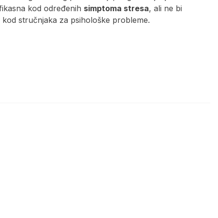
efikasna kod određenih
simptoma stresa
, ali ne bi
k kod stručnjaka za psihološke probleme.