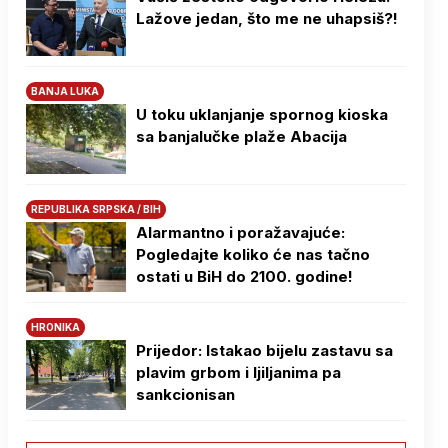
Lažove jedan, što me ne uhapsiš?!
BANJA LUKA
U toku uklanjanje spornog kioska
sa banjalučke plaže Abacija
REPUBLIKA SRPSKA / BIH
Alarmantno i poražavajuće:
Pogledajte koliko će nas tačno
ostati u BiH do 2100. godine!
HRONIKA
Prijedor: Istakao bijelu zastavu sa
plavim grbom i ljiljanima pa
sankcionisan