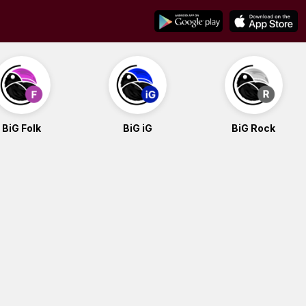
BiG Folk
BiG iG
BiG Rock