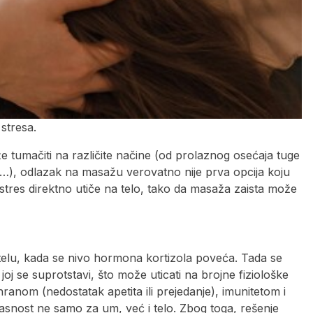
stresa.
tumačiti na različite načine (od prolaznog osećaja tuge
), odlazak na masažu verovatno nije prva opcija koju
i stres direktno utiče na telo, tako da masaža zaista može
elu, kada se nivo hormona kortizola poveća. Tada se
oj se suprotstavi, što može uticati na brojne fiziološke
anom (nedostatak apetita ili prejedanje), imunitetom i
pasnost ne samo za um, već i telo. Zbog toga, rešenje