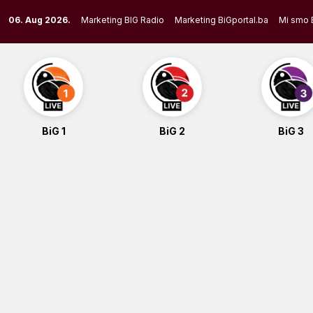
Skip
06. Aug 2026.
Marketing BIG Radio
Marketing BiGportal.ba
Mi smo 
to
content
BiG 1
BiG 2
BiG 3