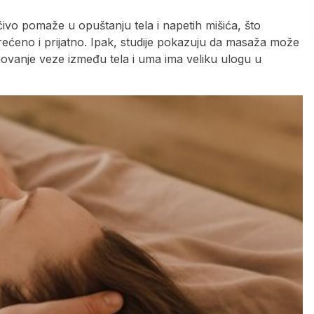
čivo pomaže u opuštanju tela i napetih mišića, što
ćeno i prijatno. Ipak, studije pokazuju da masaža može
negovanje veze između tela i uma ima veliku ulogu u