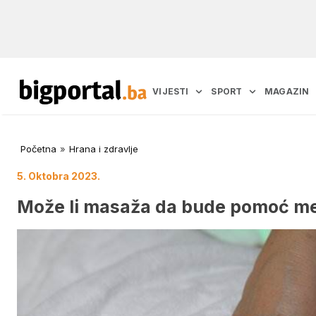
VIJESTI
SPORT
MAGAZIN
Početna
»
Hrana i zdravlje
5. Oktobra 2023.
Može li masaža da bude pomoć me