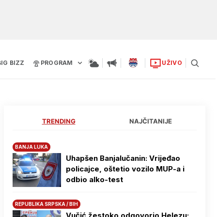
BIG BIZZ
PROGRAM
UŽIVO
TRENDING
NAJČITANIJE
BANJA LUKA
Uhapšen Banjalučanin: Vrijeđao
policajce, oštetio vozilo MUP-a i
odbio alko-test
REPUBLIKA SRPSKA / BIH
Vučić žestoko odgovorio Helezu: