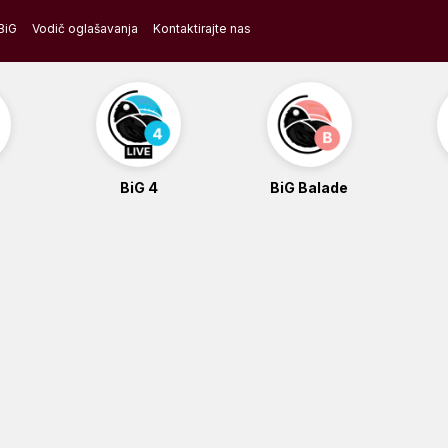
BiG
Vodič oglašavanja
Kontaktirajte nas
BiG 4
BiG Balade