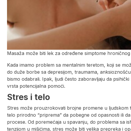
Masaža može biti lek za određene simptome hroničnog 
Kada imamo problem sa mentalnim teretom, koji se može 
do duže borbe sa depresijom, traumama, anksioznošću…
bismo odabrali. Ipak, ljudi često zaboravljaju da psihičk
vrsta potencijalna pomoći.
Stres i telo
Stres može prouzrokovati brojne promene u ljudskom t
telo prirodno “priprema” da pobegne od opasnosti ili da j
procese. Od poremećaja u spavanju, do problema sa ishr
tenzijom u mišićima, stres može biti velika prepreka i o