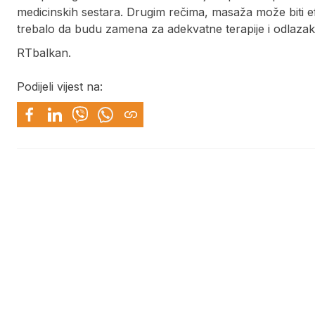
medicinskih sestara. Drugim rečima, masaža može biti 
trebalo da budu zamena za adekvatne terapije i odlaza
RTbalkan.
Podijeli vijest na: