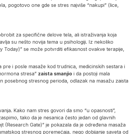
a, pogotovo one gde se stres najviše “nakupi” (lice,
obit za specifične delove tela, ali istraživanja koja
ja su nešto novija tema u psihologiji. Iz nekoliko
gy Today)” se može potvrditi efikasnost ovakve terapije,
ola pre i posle masaže kod trudnica, medicinskih sestara i
 “hormona stresa”
zaista smanjio
i da postoji mala
kon posebnog stresnog perioda, odlazak na masažu zaista
avanja. Kako nam stres govori da smo “u opasnosti”,
zaspimo, tako da je nesanica često jedan od glavnih
gejt (Research Gate)” je pokazala da je određena masaža
raumatskog stresnog poremećaja, nego dobijanje saveta od