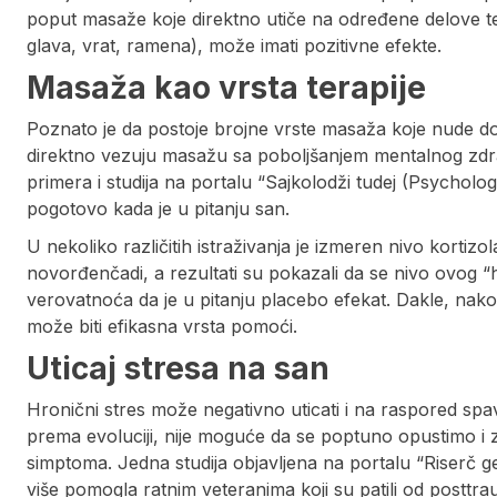
poput masaže koje direktno utiče na određene delove tel
glava, vrat, ramena), može imati pozitivne efekte.
Masaža kao vrsta terapije
Poznato je da postoje brojne vrste masaža koje nude dobr
direktno vezuju masažu sa poboljšanjem mentalnog zdravl
primera i studija na portalu “Sajkolodži tudej (Psycholo
pogotovo kada je u pitanju san.
U nekoliko različitih istraživanja je izmeren nivo kortiz
novorđenčadi, a rezultati su pokazali da se nivo ovog
verovatnoća da je u pitanju placebo efekat. Dakle, na
može biti efikasna vrsta pomoći.
Uticaj stresa na san
Hronični stres može negativno uticati i na raspored sp
prema evoluciji, nije moguće da se poptuno opustimo i 
simptoma. Jedna studija objavljena na portalu “Riserč 
više pomogla ratnim veteranima koji su patili od postt