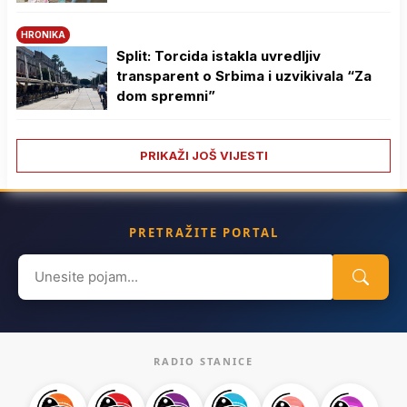
HRONIKA
Split: Torcida istakla uvredljiv
transparent o Srbima i uzvikivala “Za
dom spremni”
PRIKAŽI JOŠ VIJESTI
PRETRAŽITE PORTAL
Search
for:
RADIO STANICE