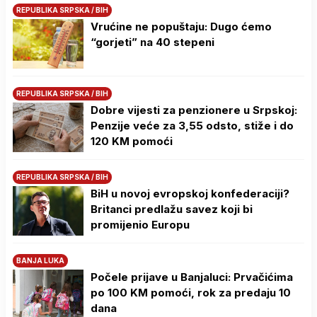
REPUBLIKA SRPSKA / BIH
Vrućine ne popuštaju: Dugo ćemo
“gorjeti” na 40 stepeni
REPUBLIKA SRPSKA / BIH
Dobre vijesti za penzionere u Srpskoj:
Penzije veće za 3,55 odsto, stiže i do
120 KM pomoći
REPUBLIKA SRPSKA / BIH
BiH u novoj evropskoj konfederaciji?
Britanci predlažu savez koji bi
promijenio Europu
BANJA LUKA
Počele prijave u Banjaluci: Prvačićima
po 100 KM pomoći, rok za predaju 10
dana