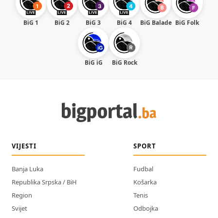
BiG 1
BiG 2
BiG 3
BiG 4
BiG Balade
BiG Folk
BiG iG
BiG Rock
VIJESTI
SPORT
Banja Luka
Fudbal
Republika Srpska / BiH
Košarka
Region
Tenis
Svijet
Odbojka