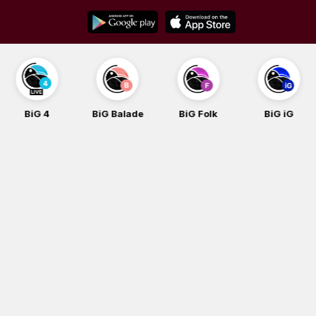
Skip
to
content
BiG 4
BiG Balade
BiG Folk
BiG iG