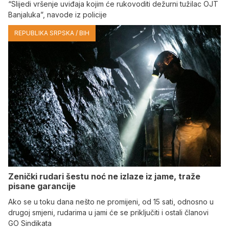
“Slijedi vršenje uviđaja kojim će rukovoditi dežurni tužilac OJT
Banjaluka”, navode iz policije
REPUBLIKA SRPSKA / BIH
Zenički rudari šestu noć ne izlaze iz jame, traže
pisane garancije
Ako se u toku dana nešto ne promijeni, od 15 sati, odnosno u
drugoj smjeni, rudarima u jami će se priključiti i ostali članovi
GO Sindikata