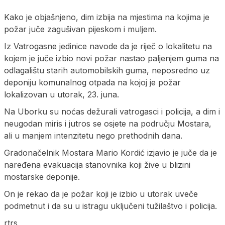
Kako je objašnjeno, dim izbija na mjestima na kojima je
požar juče zagušivan pijeskom i muljem.
Iz Vatrogasne jedinice navode da je riječ o lokalitetu na
kojem je juče izbio novi požar nastao paljenjem guma na
odlagalištu starih automobilskih guma, neposredno uz
deponiju komunalnog otpada na kojoj je požar
lokalizovan u utorak, 23. juna.
Na Uborku su noćas dežurali vatrogasci i policija, a dim i
neugodan miris i jutros se osjete na području Mostara,
ali u manjem intenzitetu nego prethodnih dana.
Gradonačelnik Mostara Mario Kordić izjavio je juče da je
naređena evakuacija stanovnika koji žive u blizini
mostarske deponije.
On je rekao da je požar koji je izbio u utorak uveče
podmetnut i da su u istragu uključeni tužilaštvo i policija.
rtrs