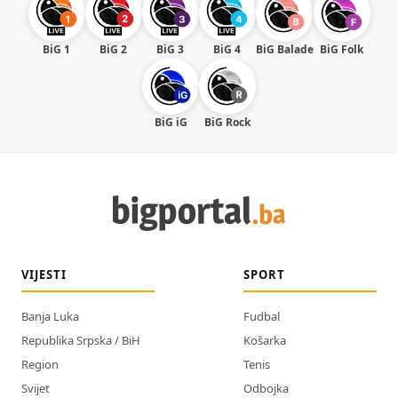
BiG 1
BiG 2
BiG 3
BiG 4
BiG Balade
BiG Folk
BiG iG
BiG Rock
VIJESTI
SPORT
Banja Luka
Fudbal
Republika Srpska / BiH
Košarka
Region
Tenis
Svijet
Odbojka