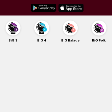
Skip
to
content
BiG 3
BiG 4
BiG Balade
BiG Folk