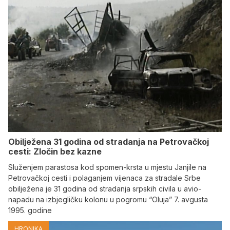
Obilježena 31 godina od stradanja na Petrovačkoj
cesti: Zločin bez kazne
Služenjem parastosa kod spomen-krsta u mjestu Janjile na
Petrovačkoj cesti i polaganjem vijenaca za stradale Srbe
obilježena je 31 godina od stradanja srpskih civila u avio-
napadu na izbjegličku kolonu u pogromu “Oluja” 7. avgusta
1995. godine
HRONIKA