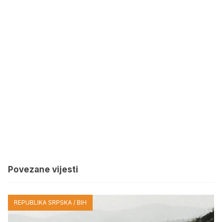
Povezane vijesti
REPUBLIKA SRPSKA / BIH