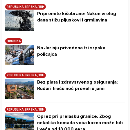
REPUBLIKA SRPSKA / BIH
Pripremite kišobrane: Nakon vrelog
dana stižu pljuskovi i grmljavina
HRONIKA
Na Јarinju privedena tri srpska
policajca
REPUBLIKA SRPSKA / BIH
Bez plata i zdravstvenog osiguranja:
Rudari treću noć proveli u jami
REPUBLIKA SRPSKA / BIH
Oprez pri prelasku granice: Zbog
nekoliko komada voća kazna može biti
i veća od 13.000 evra