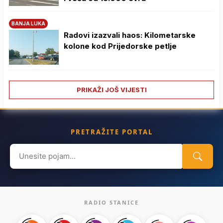
BANJA LUKA
Radovi izazvali haos: Kilometarske
kolone kod Prijedorske petlje
PRIKAŽI JOŠ VIJESTI
PRETRAŽITE PORTAL
Search
for:
RADIO STANICE