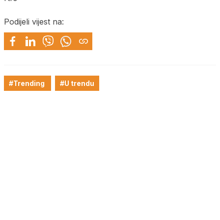
Podijeli vijest na:
#Trending
#U trendu